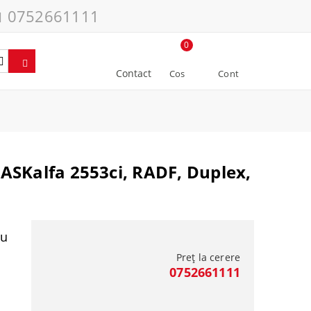
0752661111
0
Contact
Cos
Cont
ASKalfa 2553ci, RADF, Duplex,
cu
Preț la cerere
0752661111