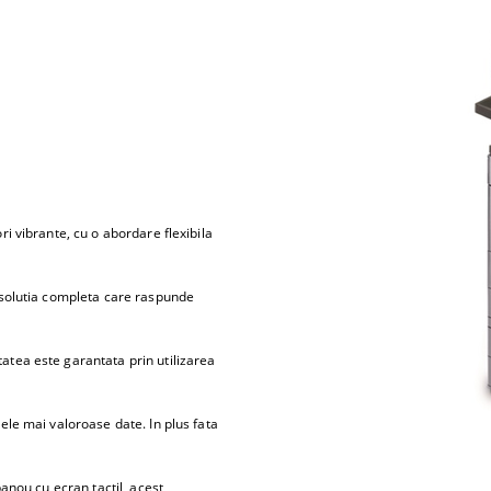
ri vibrante, cu o abordare flexibila
e solutia completa care raspunde
atea este garantata prin utilizarea
cele mai valoroase date. In plus fata
panou cu ecran tactil, acest