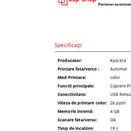
Partener autorizat -
Specificații
Producator:
Kyocera
Printare fata/verso :
Automat
Mod Printare:
color
Functii principale:
Copiere P
Conectivitate:
USB Retea
Viteza de printare color:
26
ppm
Memorie internă:
4 GB
Scanare fata/verso:
DA
Timp de incalzire:
18
s