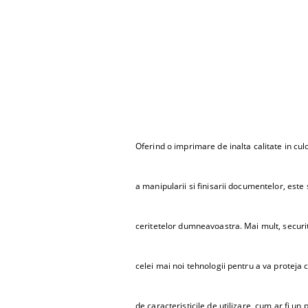
Oferind o imprimare de inalta calitate in culo
a manipularii si finisarii documentelor, est
ceritetelor dumneavoastra. Mai mult, securit
celei mai noi tehnologii pentru a va proteja 
de caracteristicile de utilizare, cum ar fi un 