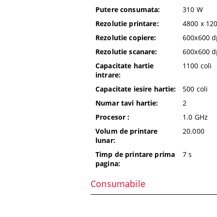
Putere consumata:
310
W
Rezolutie printare:
4800 x 12
Rezolutie copiere:
600x600
d
Rezolutie scanare:
600x600
d
Capacitate hartie
1100
coli
intrare:
Capacitate iesire hartie:
500
coli
Numar tavi hartie:
2
Procesor :
1.0 GHz
Volum de printare
20.000
lunar:
Timp de printare prima
7
s
pagina:
Consumabile