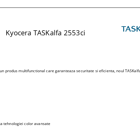
 TASKalfa 2553ci
 produs multifunctional care garanteaza securitate si eficienta, noul TASKalfa
r
ta tehnologiei color avansate