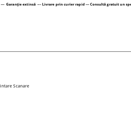
-- Garanție extinsă --- Livrare prin curier rapid --- Consultă gratuit un spe
rintare Scanare