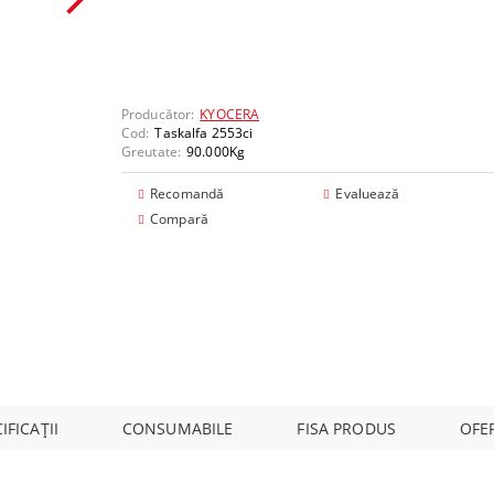
mponente
Producător:
KYOCERA
Cod:
Taskalfa 2553ci
Greutate:
90.000
Kg
Recomandă
Evaluează
Compară
IFICAȚII
CONSUMABILE
FISA PRODUS
OFE