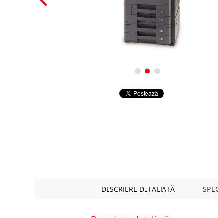
Alte co
Periferice
Retelistica
Supraveghere Video IP
Servere, componente si UPS-uri
Componente PC
DESCRIERE DETALIATĂ
SPEC