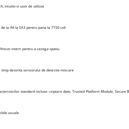
, intuitiv si usor de utilizat
 de la A6 la SA3 pentru pana la 7150 coli
 finiser intern pentru a castiga spatiu
 timp datorita senzorului de detectie miscare
racteristicilor standard incluse: criptare date, Trusted Platform Module, Secure 
obile uzuale