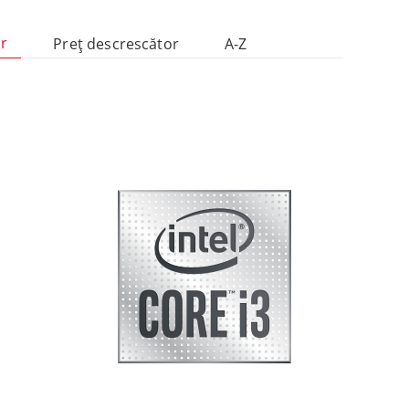
or
Preţ descrescător
A-Z