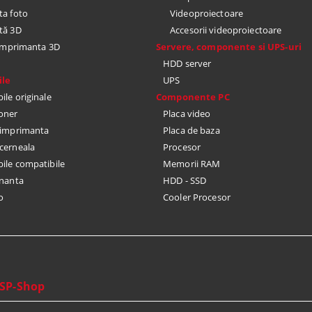
a foto
Videoproiectoare
tă 3D
Accesorii videoproiectoare
 imprimanta 3D
Servere, componente si UPS-uri
HDD server
le
UPS
le originale
Componente PC
toner
Placa video
u imprimanta
Placa de baza
cerneala
Procesor
le compatibile
Memorii RAM
nanta
HDD - SSD
o
Cooler Procesor
SP-Shop