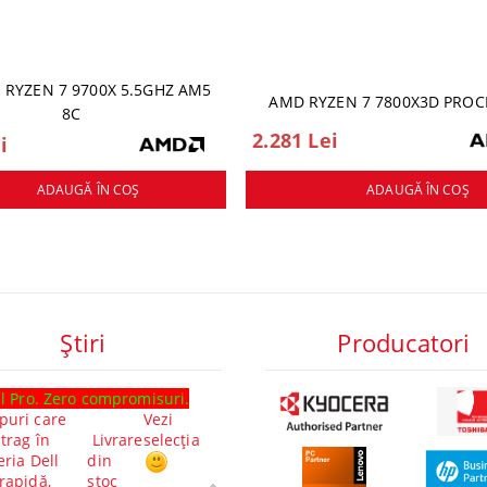
 RYZEN 7 9700X 5.5GHZ AM5
AMD RYZEN 7 7800X3D PRO
8C
2.281 Lei
i
ADAUGĂ ÎN COŞ
ADAUGĂ ÎN COŞ
Ştiri
Producatori
l Pro. Zero compromisuri.
Ghid laptop-uri Lenovo cu
Cl
puri care
Vezi
procesoare Intel® Core™ Ultra:
Cl
 trag în
Livrare
selecția
Performanță. Inovație.
ai
eria Dell
din
Experiență. Alege-ți modelul
m
 rapidă,
stoc
perfect.Explorează gama
11