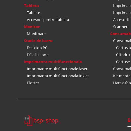
Tableta
Imprimant
Tablete
Impriman
Accesorii pentru tableta
Accesorii
Monitor
Scanner
Monitoare
Consumabi
Statie de lucru
Consumabi
Desktop PC
Cartus 
PC all in one
Cilindr
Imprimanta multifunctionala
Cartuse 
Imprimante multifunctionale laser
Consumabi
Imprimanta multifunctionala inkjet
Kit mente
Plotter
Hartie fot
B