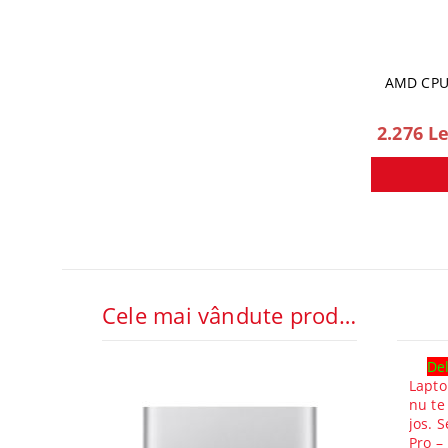
AMD CPU
2.276 Le
Cele mai vândute produse
Del
Lapto
nu te
jos. S
Pro –