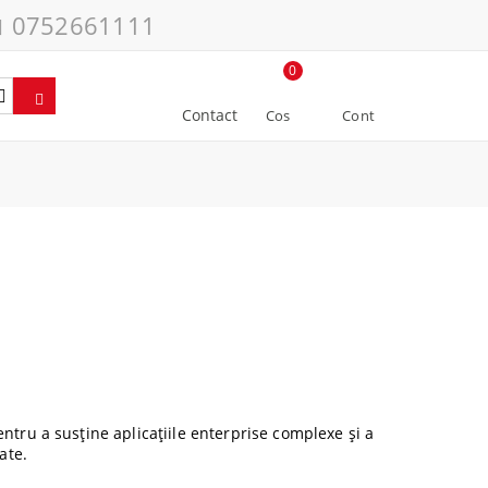
0752661111
0
Contact
Cos
Cont
ntru a susține aplicațiile enterprise complexe și a
ate.