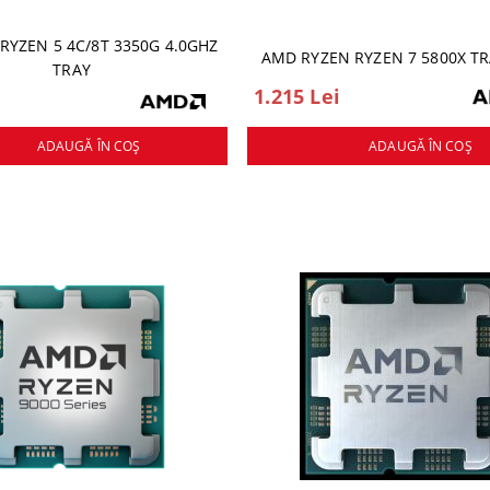
RYZEN 5 4C/8T 3350G 4.0GHZ
AMD RYZEN RYZEN 7 5800X T
TRAY
1.215 Lei
ADAUGĂ ÎN COŞ
ADAUGĂ ÎN COŞ