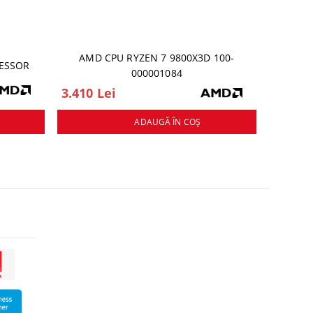
AMD CPU RYZEN 7 9800X3D 100-
CESSOR
000001084
3.410 Lei
ADAUGĂ ÎN COŞ
ick
aici
sa vezi brosu
Click
aici
sa vezi brosura Lenovo
ick
martie2024!
<
ci
sa vezi brosura Lenovo
01 Martie 2024
artie2024
 Martie 2024