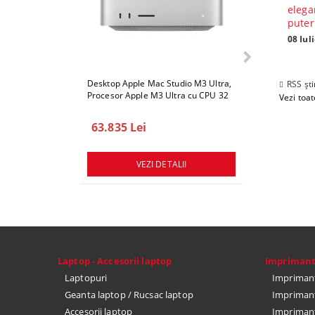
elega
puter
08 Iul
Desktop Apple Mac Studio M3 Ultra,
Desktop Apple 
RSS ști
Procesor Apple M3 Ultra cu CPU 32
Procesor Apple
Vezi toate
core, GPU 80 core, ram 512GB, 1TB
core, GPU 80 c
SSD, macOS Sequoia
SSD, macOS Se
63.835 Lei
78.747 Lei
VEZI DETALII
VEZ
Laptop - Accesorii laptop
Impriman
Laptopuri
Imprimant
Geanta laptop / Rucsac laptop
Imprimant
Accesorii laptop
Imprimant