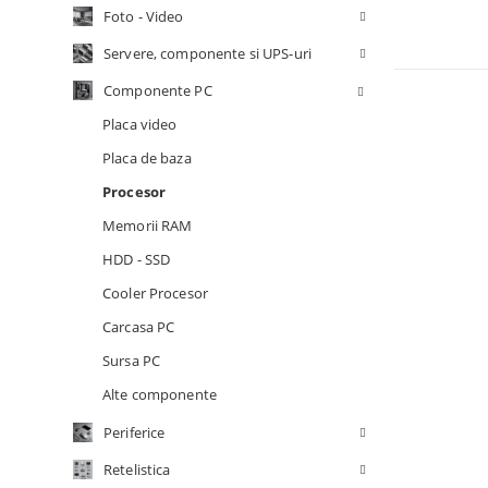
Alte co
Foto - Video
Periferice
Servere, componente si UPS-uri
Retelistica
Componente PC
Supraveghere Video IP
Placa video
Servere, componente si UPS-uri
Componente PC
Placa de baza
Procesor
Memorii RAM
HDD - SSD
Cooler Procesor
Carcasa PC
Sursa PC
Alte componente
Periferice
Retelistica