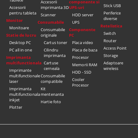
Accesorii
componente si
Stick USB
Accesorii
imprimanta 3D
UPS-uri
pentru tableta
Periferice
Scanner
HDD server
diverse
Monitor
Consumabile
UPS
Retelistica
Monitoare
Consumabile
Componente
Switch
Statie de lucru
originale
PC
Router
Desktop PC
Cartus toner
Placa video
Access Point
PC all in one
Cilindru
Placa de baza
imprimanta
Storage
Imprimanta
Procesor
multifunctionala
Cartuse
Adaptoare
Memorii RAM
cerneala
wireless
Imprimante
HDD - SSD
multifunctionale
Consumabile
Cooler
laser
compatibile
Procesor
Imprimanta
Kit
multifunctionala
mentenanta
inkjet
Hartie foto
Plotter