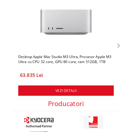
Desktop Apple Mac Studio M3 Ultra, Procesor Apple M3
Deskto
Ultra cu CPU 32 core, GPU 80 core, ram 512GB, 1TB
Ultra 
SSD, macOS Sequoia
SSD, 
63.835 Lei
78.
VEZI DETALII
Producatori