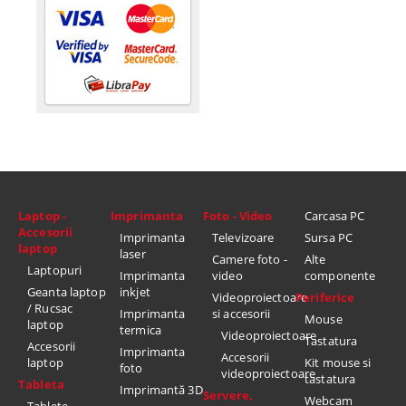
Laptop -
Imprimanta
Foto - Video
Carcasa PC
Accesorii
Imprimanta
Televizoare
Sursa PC
laptop
laser
Camere foto -
Alte
Laptopuri
Imprimanta
video
componente
Geanta laptop
inkjet
Videoproiectoare
Periferice
/ Rucsac
Imprimanta
si accesorii
Mouse
laptop
termica
Videoproiectoare
Tastatura
Accesorii
Imprimanta
Accesorii
laptop
Kit mouse si
foto
videoproiectoare
tastatura
Tableta
Imprimantă 3D
Servere,
Webcam
Tablete