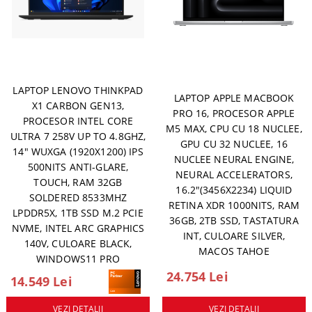
LAPTOP LENOVO THINKPAD
LAPTOP APPLE MACBOOK
X1 CARBON GEN13,
PRO 16, PROCESOR APPLE
PROCESOR INTEL CORE
M5 MAX, CPU CU 18 NUCLEE,
ULTRA 7 258V UP TO 4.8GHZ,
GPU CU 32 NUCLEE, 16
14" WUXGA (1920X1200) IPS
NUCLEE NEURAL ENGINE,
500NITS ANTI-GLARE,
NEURAL ACCELERATORS,
TOUCH, RAM 32GB
16.2"(3456X2234) LIQUID
SOLDERED 8533MHZ
RETINA XDR 1000NITS, RAM
LPDDR5X, 1TB SSD M.2 PCIE
36GB, 2TB SSD, TASTATURA
NVME, INTEL ARC GRAPHICS
INT, CULOARE SILVER,
140V, CULOARE BLACK,
MACOS TAHOE
WINDOWS11 PRO
24.754 Lei
14.549 Lei
VEZI DETALII
VEZI DETALII