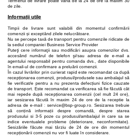
Termenul de livrare poate varia de la 24 de ore la maxim 30
de zile.
Informații utile
Timpii de livrare sunt valabili din momentul confirmării
comenzii și exceptând zilele nelucrătoare.
Nu se percepe taxă de transport pentru comenzile ridicate de
la sediul companiei Business Service Provider
Puteţi cere informaţii sau modificări asupra comenzilor dvs.
accesând numărul de telefon şi/sau adresa de e-mail a
agentului responsabil pentru comanda dvs., date disponibile
în email-ul de confirmare a preluării comenzii.
În cazul livrărilor prin curierat rapid este recomandat ca după
recepționarea comenzii, produsul/produsele sau ambalajul să
fie verificat/e pentru a nu prezenta defecțiuni fizice cauzate
de transport. Este recomandat ca verificarea să fie făcută cât
mai repede după recepționarea comenzii (cel mult 24 ore),
iar sesizarea făcută în maxim 24 de ore de la receptie la
adresa de e-mail : service@bsp-group.ro. Sesizarea trebuie
să conțină informații despre comandă, despre starea
produsului si 3-5 poze cu produsul/ambalajul in care sa se
indice eventualele probleme (deteriorare, neconformitate).
Sesizăriile făcute mai târziu de 24 de ore din momentul
recepționării comenzii nu vor fi luate în considerare.