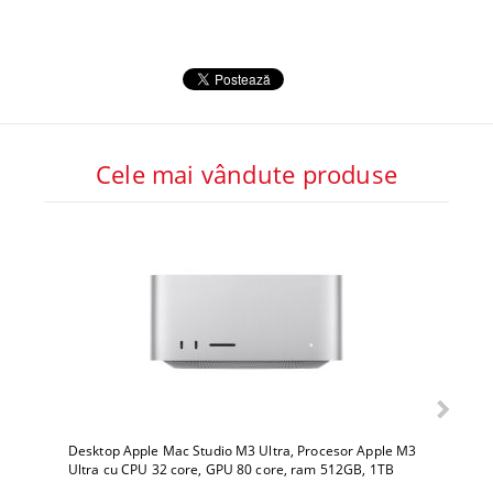
Cele mai vândute produse
Desktop Apple Mac Studio M3 Ultra, Procesor Apple M3
Deskto
Ultra cu CPU 32 core, GPU 80 core, ram 512GB, 1TB
Ultra 
SSD, macOS Sequoia
SSD, 