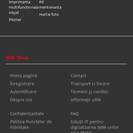
Imprimanta
Kit
multifunctionala
mentenanta
inkjet
Hartie foto
Plotter
BSP-Shop
Prima pagină
Contact
Înregistrare
Transport si livrare
Autentificare
Termeni şi condiţii
Despre noi
Informaţii utile
Confidenţialitate
FAQ
Politica Punctelor de
Soluții IT pentru
Fidelitate
digitalizarea IMM-urilor
prin PNRR