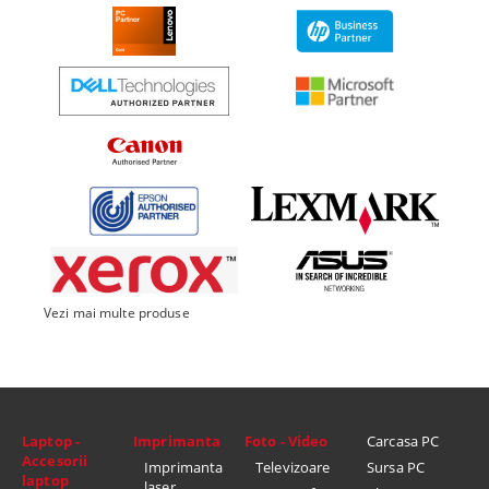
Vezi mai multe produse
Laptop -
Imprimanta
Foto - Video
Carcasa PC
Accesorii
Imprimanta
Televizoare
Sursa PC
laptop
laser