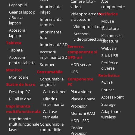
Camere foto -
Alte
Laptopuri
Imprimanta
video
componente
Geanta laptop
inkjet
Videoproiectoare
Periferice
/ Rucsac
Imprimanta
si accesorii
Mouse
laptop
termica
Videoproiectoare
Tastatura
Accesorii
Imprimanta
Accesorii
laptop
Kit mouse si
foto
videoproiectoare
tastatura
Tableta
Imprimantă 3D
Servere,
Webcam
Tablete
Accesorii
componente si
Stick USB
Accesorii
imprimanta 3D
UPS-uri
pentru tableta
Periferice
Scanner
HDD server
diverse
Monitor
Consumabile
UPS
Retelistica
Monitoare
Consumabile
Componente
Switch
Statie de lucru
originale
PC
Router
Desktop PC
Cartus toner
Placa video
Access Point
PC all in one
Cilindru
Placa de baza
imprimanta
Storage
Imprimanta
Procesor
multifunctionala
Cartuse
Adaptoare
Memorii RAM
cerneala
wireless
Imprimante
HDD - SSD
multifunctionale
Consumabile
Cooler
laser
compatibile
Procesor