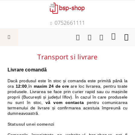
0752661111
Transport si livrare
Livrare comandă
Dacă produsul este în
stoc
și
comanda
este primită
până
la
ora
12:00
,
în
maxim
24 de ore
are loc livrarea, pentru toate
produsele. Livrarea
se
face
prin
curier rapid
sau
cu
mașinile
proprii (
București
și
județul
Ilfov). În cazul în
care
produsele
nu
sunt
în stoc,
vă vom contacta
pentru comunicarea
termenului de livrare
și
confirmarea acestuia
împreună
cu
dumneavoastră
.
Statusul unei comenzi