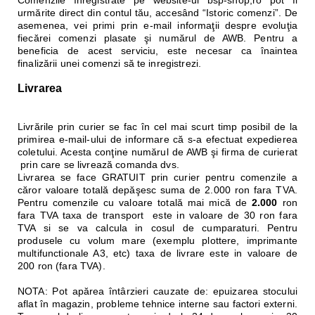
Comenzile înregistrate pe website-ul bsp-shop,ro pot fi
urmărite direct din contul tău, accesând “Istoric comenzi”. De
asemenea, vei primi prin e-mail informaţii despre evoluţia
fiecărei comenzi plasate şi numărul de AWB. Pentru a
beneficia de acest serviciu, este necesar ca înaintea
finalizării unei comenzi să te inregistrezi.
Livrarea
Livrările prin curier se fac în cel mai scurt timp posibil de la
primirea e-mail-ului de informare că s-a efectuat expedierea
coletului. Acesta conţine numărul de AWB şi firma de curierat
prin care se livrează comanda dvs.
Livrarea se face GRATUIT prin curier pentru comenzile a
căror valoare totală depăşesc suma de 2.000 ron fara TVA.
Pentru comenzile cu valoare totală mai mică de
2.000
ron
fara TVA taxa de transport este in valoare de 30 ron fara
TVA si se va calcula in cosul de cumparaturi. Pentru
produsele cu volum mare (exemplu plottere, imprimante
multifunctionale A3, etc) taxa de livrare este in valoare de
200 ron (fara TVA).
NOTA: Pot apărea întârzieri cauzate de: epuizarea stocului
aflat în magazin, probleme tehnice interne sau factori externi.