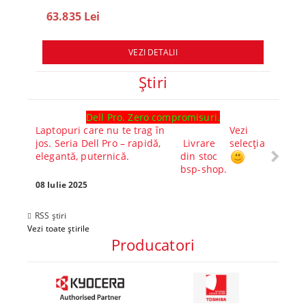
63.835 Lei
78.
VEZI DETALII
Ştiri
Dell Pro. Zero compromisuri.
Ghid l
Laptopuri care nu te trag în
Vezi
Core™ 
jos. Seria Dell Pro – rapidă,
Livrare
selecția
Alege-
elegantă, puternică.
din stoc
compl
bsp-shop.
Visezi 
tău? Pr
08 Iulie 2025
30 Mai 
RSS știri
Vezi toate știrile
Producatori