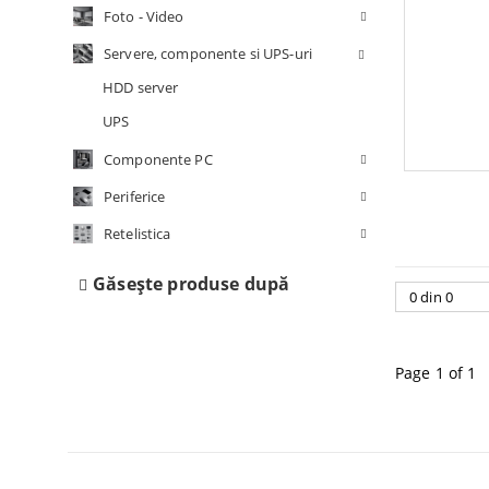
Alte co
Foto - Video
Periferice
Servere, componente si UPS-uri
Retelistica
HDD server
Supraveghere Video IP
UPS
Servere, componente si UPS-uri
Componente PC
Componente PC
Periferice
Retelistica
Găseşte produse după
Page 1 of 1