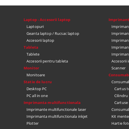
Laptop - Accesorii laptop
Impriman
Laptopuri
Imprimant
Geanta laptop / Rucsac laptop
Imprimant
Accesorii laptop
Imprimant
Tableta
Imprimant
Tablete
Impriman
Accesorii pentru tableta
Accesorii
Monitor
Scanner
Monitoare
Consumabi
Statie de lucru
Consumabi
Desktop PC
Cartus 
PC all in one
Cilindr
Imprimanta multifunctionala
Cartuse 
Imprimante multifunctionale laser
Consumabi
Imprimanta multifunctionala inkjet
Kit mente
Plotter
Hartie fot