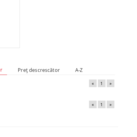
or
Preţ descrescător
A-Z
«
1
»
«
1
»