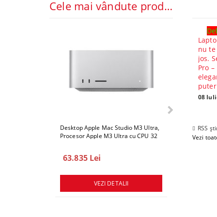
Cele mai vândute produse
Del
Lapto
nu te
jos. S
Pro –
elega
puter
08 Iul
Desktop Apple Mac Studio M3 Ultra,
Desktop Apple 
RSS ști
Procesor Apple M3 Ultra cu CPU 32
Procesor Apple
Vezi toate
core, GPU 80 core, ram 512GB, 1TB
core, GPU 80 c
SSD, macOS Sequoia
SSD, macOS Se
63.835 Lei
78.747 Lei
VEZI DETALII
VEZ