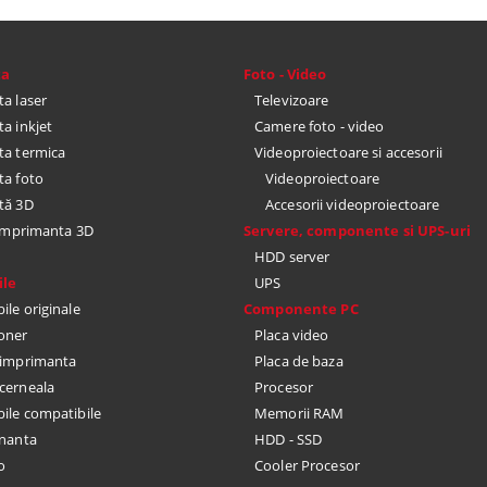
ta
Foto - Video
a laser
Televizoare
a inkjet
Camere foto - video
a termica
Videoproiectoare si accesorii
a foto
Videoproiectoare
tă 3D
Accesorii videoproiectoare
 imprimanta 3D
Servere, componente si UPS-uri
HDD server
le
UPS
le originale
Componente PC
toner
Placa video
u imprimanta
Placa de baza
cerneala
Procesor
le compatibile
Memorii RAM
nanta
HDD - SSD
o
Cooler Procesor