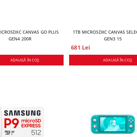
ICROSDXC CANVAS GO PLUS
1TB MICROSDXC CANVAS SELE
GEN4 200R
GEN3 15
681 Lei
ADAUGĂ ÎN COŞ
ADAUGĂ ÎN COŞ