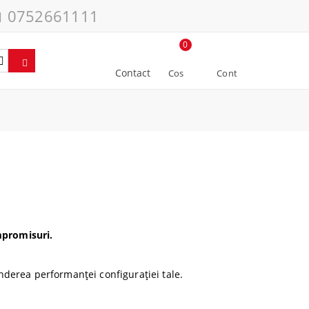
0752661111
0
Contact
Cos
Cont
mpromisuri.
nderea performanței configurației tale.