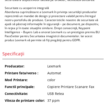
Securitate cu acoperire integrală
Abordarea cuprinzătoare a Lexmark în privinţa securităţii produselor
reprezintă un mandat de design şi proiectare valabil pentru întregul
nostru portofoliu de produse. Caracteristicile noastre de securitate vă
ajută să păstraţi informaţiile în siguranţă – pe document, pe dispozitiv,
în reţea şi în toate situaţiile similare. Drept consecinţă, Keypoint
Intelligence – Buyers Lab a onorat Lexmark cu un prestigios premiu BLI
PaceSetter pentru Securitatea imagisticii documentelor. Iar acest
produs Lexmark vă permite să fiţi pregătiţi pentru GDPR.
Specificații
Producator:
Lexmark
Printare fata/verso :
Automat
Mod Printare:
color
Functii principale:
Copiere Printare Scanare Fax
Conectivitate:
USB Retea
Viteza de printare color:
37
ppm