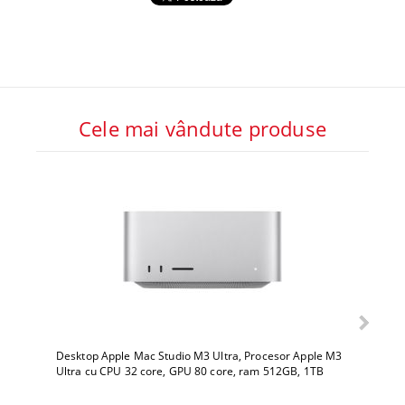
Cele mai vândute produse
Desktop Apple Mac Studio M3 Ultra, Procesor Apple M3
Deskto
Ultra cu CPU 32 core, GPU 80 core, ram 512GB, 1TB
Ultra 
SSD, macOS Sequoia
SSD, 