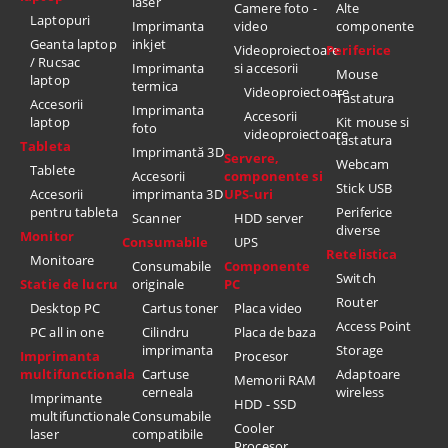
laser
Camere foto -
Alte
Laptopuri
Imprimanta
video
componente
Geanta laptop
inkjet
Videoproiectoare
Periferice
/ Rucsac
Imprimanta
si accesorii
Mouse
laptop
termica
Videoproiectoare
Tastatura
Accesorii
Imprimanta
Accesorii
laptop
Kit mouse si
foto
videoproiectoare
tastatura
Tableta
Imprimantă 3D
Servere,
Webcam
Tablete
Accesorii
componente si
Stick USB
Accesorii
imprimanta 3D
UPS-uri
pentru tableta
Periferice
Scanner
HDD server
diverse
Monitor
Consumabile
UPS
Retelistica
Monitoare
Consumabile
Componente
Switch
Statie de lucru
originale
PC
Router
Desktop PC
Cartus toner
Placa video
Access Point
PC all in one
Cilindru
Placa de baza
imprimanta
Storage
Imprimanta
Procesor
multifunctionala
Cartuse
Adaptoare
Memorii RAM
cerneala
wireless
Imprimante
HDD - SSD
multifunctionale
Consumabile
Cooler
laser
compatibile
Procesor