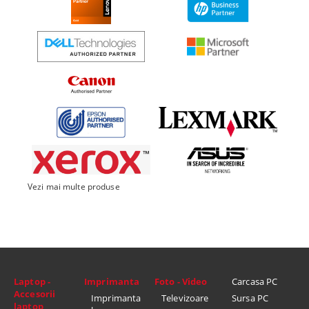
Vezi mai multe produse
Laptop -
Imprimanta
Foto - Video
Carcasa PC
Accesorii
Imprimanta
Televizoare
Sursa PC
laptop