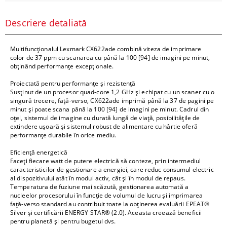
Descriere detaliată
Multifuncţionalul Lexmark CX622ade combină viteza de imprimare
color de 37 ppm cu scanarea cu până la 100 [94] de imagini pe minut,
obţinând performanţe excepţionale.
Proiectată pentru performanţe şi rezistenţă
Susţinut de un procesor quad-core 1,2 GHz şi echipat cu un scaner cu o
singură trecere, faţă-verso, CX622ade imprimă până la 37 de pagini pe
minut şi poate scana până la 100 [94] de imagini pe minut. Cadrul din
oţel, sistemul de imagine cu durată lungă de viaţă, posibilităţile de
extindere uşoară şi sistemul robust de alimentare cu hârtie oferă
performanţe durabile în orice mediu.
Eficienţă energetică
Faceţi fiecare watt de putere electrică să conteze, prin intermediul
caracteristicilor de gestionare a energiei, care reduc consumul electric
al dispozitivului atât în modul activ, cât şi în modul de repaus.
Temperatura de fuziune mai scăzută, gestionarea automată a
nucleelor procesorului în funcţie de volumul de lucru şi imprimarea
faţă-verso standard au contribuit toate la obţinerea evaluării EPEAT®
Silver şi certificării ENERGY STAR® (2.0). Aceasta creează beneficii
pentru planetă şi pentru bugetul dvs.