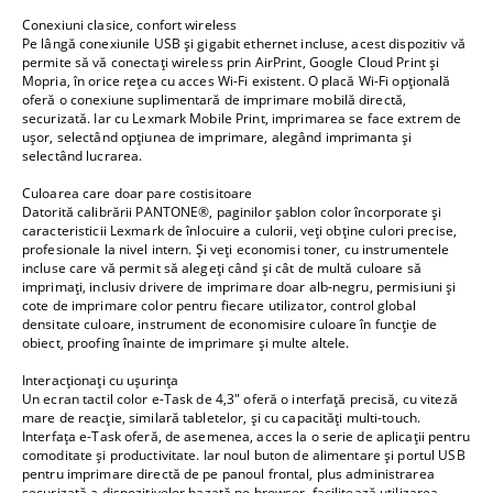
Conexiuni clasice, confort wireless
Pe lângă conexiunile USB şi gigabit ethernet incluse, acest dispozitiv vă
permite să vă conectaţi wireless prin AirPrint, Google Cloud Print şi
Mopria, în orice reţea cu acces Wi-Fi existent. O placă Wi-Fi opţională
oferă o conexiune suplimentară de imprimare mobilă directă,
securizată. Iar cu Lexmark Mobile Print, imprimarea se face extrem de
uşor, selectând opţiunea de imprimare, alegând imprimanta şi
selectând lucrarea.
Culoarea care doar pare costisitoare
Datorită calibrării PANTONE®, paginilor şablon color încorporate şi
caracteristicii Lexmark de înlocuire a culorii, veţi obţine culori precise,
profesionale la nivel intern. Şi veţi economisi toner, cu instrumentele
incluse care vă permit să alegeţi când şi cât de multă culoare să
imprimaţi, inclusiv drivere de imprimare doar alb-negru, permisiuni şi
cote de imprimare color pentru fiecare utilizator, control global
densitate culoare, instrument de economisire culoare în funcţie de
obiect, proofing înainte de imprimare şi multe altele.
Interacţionaţi cu uşurinţa
Un ecran tactil color e-Task de 4,3" oferă o interfaţă precisă, cu viteză
mare de reacţie, similară tabletelor, şi cu capacităţi multi-touch.
Interfaţa e-Task oferă, de asemenea, acces la o serie de aplicaţii pentru
comoditate şi productivitate. Iar noul buton de alimentare şi portul USB
pentru imprimare directă de pe panoul frontal, plus administrarea
securizată a dispozitivelor bazată pe browser, facilitează utilizarea.