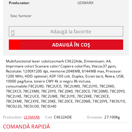
Producator:
LEXMARK
Stoc furnizor
Adaugă la favorite
Multifunctional laser colorLexmark CX622Ade, Dimensiuen: A4,
Imprimare color/ Scanare color/ Copiere color/Fax, Viteza:37 ppm,
Rezolutie: 1200X1200 dpi, memorie:2048MB, 6144MB max, Procesor:
1200 MHz, HDD optional, ADF 100 coli, Duplex, Ecran tacti, Retea, USB,
10000 pag/luna, tonere CMY 4k si negru 8k incluse,
consumabile:78C2UK0, 78C2UC0, 78C2UM0, 78C2UY0, 78C2XK0,
78C2XC0, 78C2XM0, 78C2XY0, 78C20K0, 78C20C0, 78C20M0, 78C20Y0,
78C2UKE, 78C2UCE, 78C2UME, 78C2UYE, 78C2XKE, 78C2XCE,
78C2XME, 78C2XYE, 78C20KE, 78C20CE, 78C20ME, 78C20YE, 78C0U10,
78C0U20, 78C0U30, 78C0U40
Producător:
LEXMARK
Cod:
CX622ADE
Greutate:
27.100
Kg
COMANDĂ RAPIDĂ