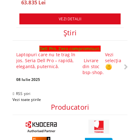
63.835 Lei
78.
VEZI DETALII
Ştiri
Dell Pro. Zero compromisuri.
Ghid l
Laptopuri care nu te trag în
Vezi
Core™ 
jos. Seria Dell Pro – rapidă,
Livrare
selecția
Alege-
elegantă, puternică.
din stoc
compl
bsp-shop.
Visezi 
tău? Pr
08 Iulie 2025
30 Mai 
RSS știri
Vezi toate știrile
Producatori