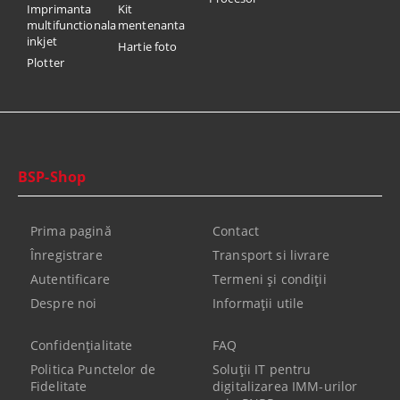
Imprimanta
Kit
multifunctionala
mentenanta
inkjet
Hartie foto
Plotter
BSP-Shop
Prima pagină
Contact
Înregistrare
Transport si livrare
Autentificare
Termeni şi condiţii
Despre noi
Informaţii utile
Confidenţialitate
FAQ
Politica Punctelor de
Soluții IT pentru
Fidelitate
digitalizarea IMM-urilor