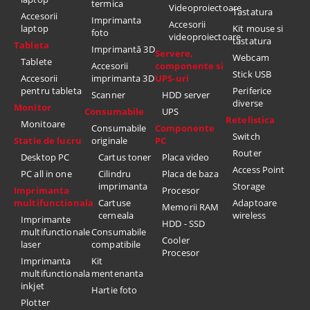
termica
Videoproiectoare
Tastatura
Accesorii
Imprimanta
Accesorii
laptop
Kit mouse si
foto
videoproiectoare
tastatura
Tableta
Imprimantă 3D
Servere,
Webcam
Tablete
Accesorii
componente si
Stick USB
Accesorii
imprimanta 3D
UPS-uri
pentru tableta
Periferice
Scanner
HDD server
diverse
Monitor
Consumabile
UPS
Retelistica
Monitoare
Consumabile
Componente
Switch
Statie de lucru
originale
PC
Router
Desktop PC
Cartus toner
Placa video
Access Point
PC all in one
Cilindru
Placa de baza
imprimanta
Storage
Imprimanta
Procesor
multifunctionala
Cartuse
Adaptoare
Memorii RAM
cerneala
wireless
Imprimante
HDD - SSD
multifunctionale
Consumabile
Cooler
laser
compatibile
Procesor
Imprimanta
Kit
multifunctionala
mentenanta
inkjet
Hartie foto
Plotter