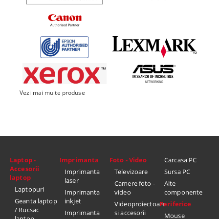
Vezi mai multe produse
Laptop -
Imprimanta
Foto - Video
Carcasa PC
Accesorii
Imprimanta
Televizoare
Sursa PC
laptop
laser
Camere foto -
Alte
Laptopuri
Imprimanta
video
componente
Geanta laptop
inkjet
Videoproiectoare
Periferice
/ Rucsac
Imprimanta
si accesorii
Mouse
laptop