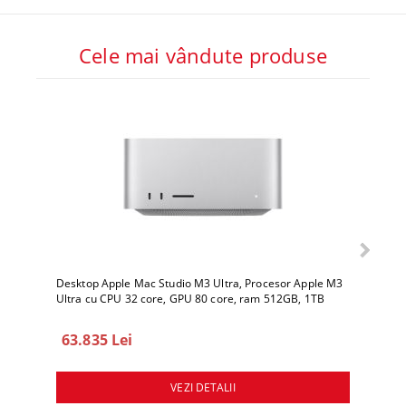
Cele mai vândute produse
Desktop Apple Mac Studio M3 Ultra, Procesor Apple M3
Deskto
Ultra cu CPU 32 core, GPU 80 core, ram 512GB, 1TB
Ultra 
SSD, macOS Sequoia
SSD, 
63.835 Lei
78.
VEZI DETALII