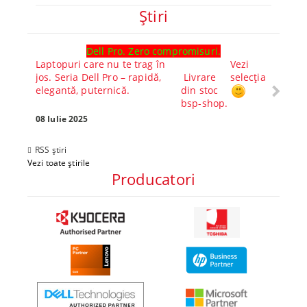
Ştiri
Dell Pro. Zero compromisuri.
Ghid l
Laptopuri care nu te trag în
Vezi
Core™ 
jos. Seria Dell Pro – rapidă,
Livrare
selecția
Alege-
elegantă, puternică.
din stoc
compl
bsp-shop.
Visezi 
tău? Pr
08 Iulie 2025
30 Mai 
RSS știri
Vezi toate știrile
Producatori