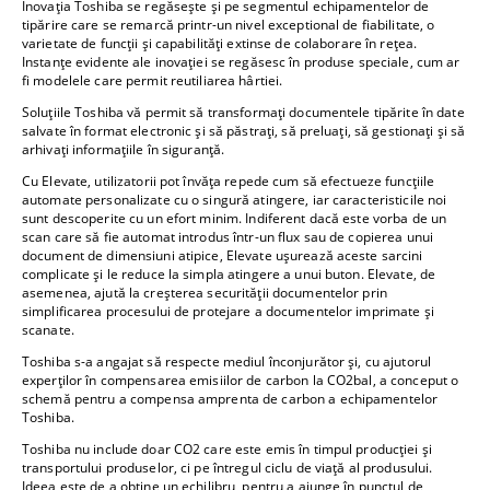
Inovația Toshiba se regăsește și pe segmentul echipamentelor de
tipărire care se remarcă printr-un nivel exceptional de fiabilitate, o
varietate de funcții și capabilități extinse de colaborare în rețea.
Instanțe evidente ale inovației se regăsesc în produse speciale, cum ar
fi modelele care permit reutiliarea hârtiei.
Soluțiile Toshiba vă permit să transformați documentele tipărite în date
salvate în format electronic și să păstrați, să preluați, să gestionați și să
arhivați informațiile în siguranță.
Cu Elevate, utilizatorii pot învăța repede cum să efectueze funcțiile
automate personalizate cu o singură atingere, iar caracteristicile noi
sunt descoperite cu un efort minim. Indiferent dacă este vorba de un
scan care să fie automat introdus într-un flux sau de copierea unui
document de dimensiuni atipice, Elevate ușurează aceste sarcini
complicate și le reduce la simpla atingere a unui buton. Elevate, de
asemenea, ajută la creșterea securității documentelor prin
simplificarea procesului de protejare a documentelor imprimate și
scanate.
Toshiba s-a angajat să respecte mediul înconjurător și, cu ajutorul
experților în compensarea emisiilor de carbon la CO2bal, a conceput o
schemă pentru a compensa amprenta de carbon a echipamentelor
Toshiba.
Toshiba nu include doar CO2 care este emis în timpul producției și
transportului produselor, ci pe întregul ciclu de viață al produsului.
Ideea este de a obtine un echilibru, pentru a ajunge în punctul de