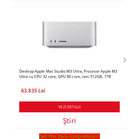
Desktop Apple Mac Studio M3 Ultra, Procesor Apple M3
Deskto
Ultra cu CPU 32 core, GPU 80 core, ram 512GB, 1TB
Ultra 
SSD, macOS Sequoia
SSD, 
63.835 Lei
78.
VEZI DETALII
Ştiri
Dell Pro. Zero compromisuri.
Ghid l