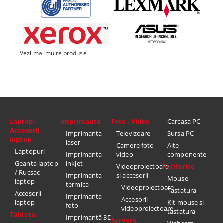
Vezi mai multe produse
Laptop -
Imprimanta
Foto - Video
Carcasa PC
Accesorii
Imprimanta
Televizoare
Sursa PC
laptop
laser
Camere foto -
Alte
Laptopuri
Imprimanta
video
componente
Geanta laptop
inkjet
Videoproiectoare
Periferice
/ Rucsac
Imprimanta
si accesorii
Mouse
laptop
termica
Videoproiectoare
Tastatura
Accesorii
Imprimanta
Accesorii
laptop
Kit mouse si
foto
videoproiectoare
tastatura
Tableta
Imprimantă 3D
Servere,