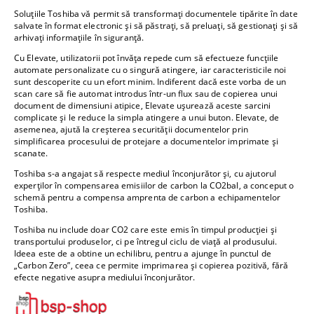
Soluțiile Toshiba vă permit să transformați documentele tipărite în date
salvate în format electronic și să păstrați, să preluați, să gestionați și să
arhivați informațiile în siguranță.
Cu Elevate, utilizatorii pot învăța repede cum să efectueze funcțiile
automate personalizate cu o singură atingere, iar caracteristicile noi
sunt descoperite cu un efort minim. Indiferent dacă este vorba de un
scan care să fie automat introdus într-un flux sau de copierea unui
document de dimensiuni atipice, Elevate ușurează aceste sarcini
complicate și le reduce la simpla atingere a unui buton. Elevate, de
asemenea, ajută la creșterea securității documentelor prin
simplificarea procesului de protejare a documentelor imprimate și
scanate.
Toshiba s-a angajat să respecte mediul înconjurător și, cu ajutorul
experților în compensarea emisiilor de carbon la CO2bal, a conceput o
schemă pentru a compensa amprenta de carbon a echipamentelor
Toshiba.
Toshiba nu include doar CO2 care este emis în timpul producției și
transportului produselor, ci pe întregul ciclu de viață al produsului.
Ideea este de a obtine un echilibru, pentru a ajunge în punctul de
„Carbon Zero”, ceea ce permite imprimarea și copierea pozitivă, fără
efecte negative asupra mediului înconjurător.