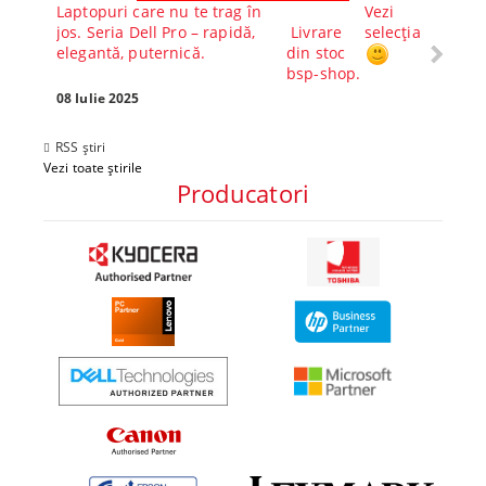
Laptopuri care nu te trag în
Vezi
Core™ 
jos. Seria Dell Pro – rapidă,
Livrare
selecția
Alege-
elegantă, puternică.
din stoc
compl
bsp-shop.
Visezi 
tău? Pr
08 Iulie 2025
30 Mai 
RSS știri
Vezi toate știrile
Producatori