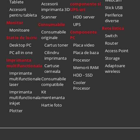
Webcam
Tablete
Accesorii
componente si
Stick USB
Accesorii
imprimanta 3D
UPS-uri
pentru tableta
Periferice
Scanner
HDD server
diverse
Monitor
Consumabile
UPS
Retelistica
Monitoare
Consumabile
Componente
Switch
Statie de lucru
originale
PC
Router
Desktop PC
Cartus toner
Placa video
Access Point
PC all in one
Cilindru
Placa de baza
imprimanta
Storage
Imprimanta
Procesor
multifunctionala
Cartuse
Adaptoare
Memorii RAM
cerneala
wireless
Imprimante
HDD - SSD
multifunctionale
Consumabile
Cooler
laser
compatibile
Procesor
Imprimanta
Kit
multifunctionala
mentenanta
inkjet
Hartie foto
Plotter