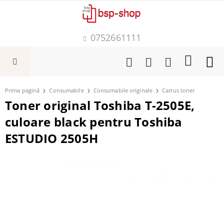
0752661111
Prima pagină
Consumabile
Consumabile originale
Cartus toner
Toner original Toshiba T-2505E,
culoare black pentru Toshiba
ESTUDIO 2505H