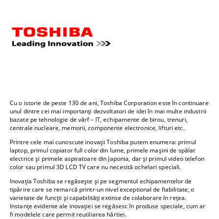
Cu o istorie de peste 130 de ani, Toshiba Corporation este în continuare
unul dintre cei mai importanți dezvoltatori de idei în mai multe industrii
bazate pe tehnologie de vârf – IT, echipamente de birou, trenuri,
centrale nucleare, memorii, componente electronice, lifturi etc.
Printre cele mai cunoscute inovații Toshiba putem enumera: primul
laptop, primul copiator full color din lume, primele mașini de spălat
electrice și primele aspiratoare din Japonia, dar și primul video telefon
color sau primul 3D LCD TV care nu necesită ochelari speciali.
Inovația Toshiba se regăsește și pe segmentul echipamentelor de
tipărire care se remarcă printr-un nivel exceptional de fiabilitate, o
varietate de funcții și capabilități extinse de colaborare în rețea.
Instanțe evidente ale inovației se regăsesc în produse speciale, cum ar
fi modelele care permit reutiliarea hârtiei.