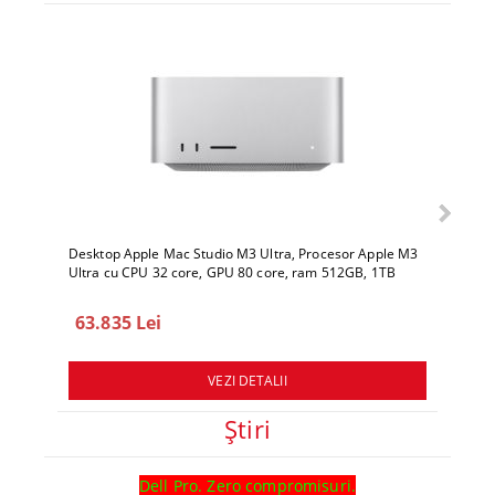
Desktop Apple Mac Studio M3 Ultra, Procesor Apple M3
Deskto
Ultra cu CPU 32 core, GPU 80 core, ram 512GB, 1TB
Ultra 
SSD, macOS Sequoia
SSD, 
63.835 Lei
78.
VEZI DETALII
Ştiri
Dell Pro. Zero compromisuri.
Ghid l