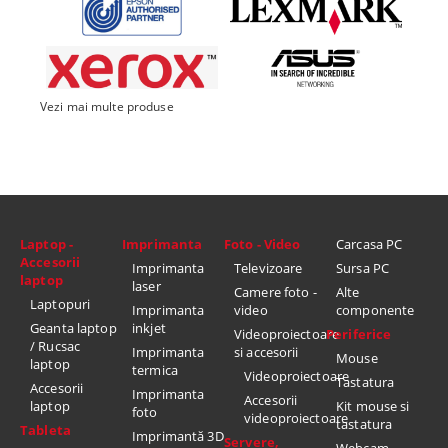
Vezi mai multe produse
Laptop -
Imprimanta
Foto - Video
Carcasa PC
Accesorii
Imprimanta
Televizoare
Sursa PC
laptop
laser
Camere foto -
Alte
Laptopuri
Imprimanta
video
componente
Geanta laptop
inkjet
Videoproiectoare
Periferice
/ Rucsac
Imprimanta
si accesorii
Mouse
laptop
termica
Videoproiectoare
Tastatura
Accesorii
Imprimanta
Accesorii
laptop
Kit mouse si
foto
videoproiectoare
tastatura
Tableta
Imprimantă 3D
Servere,