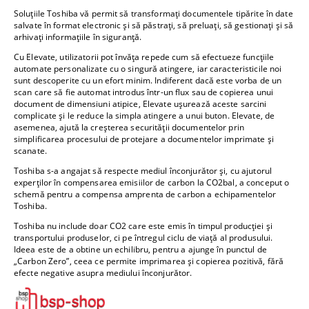
Soluțiile Toshiba vă permit să transformați documentele tipărite în date
salvate în format electronic și să păstrați, să preluați, să gestionați și să
arhivați informațiile în siguranță.
Cu Elevate, utilizatorii pot învăța repede cum să efectueze funcțiile
automate personalizate cu o singură atingere, iar caracteristicile noi
sunt descoperite cu un efort minim. Indiferent dacă este vorba de un
scan care să fie automat introdus într-un flux sau de copierea unui
document de dimensiuni atipice, Elevate ușurează aceste sarcini
complicate și le reduce la simpla atingere a unui buton. Elevate, de
asemenea, ajută la creșterea securității documentelor prin
simplificarea procesului de protejare a documentelor imprimate și
scanate.
Toshiba s-a angajat să respecte mediul înconjurător și, cu ajutorul
experților în compensarea emisiilor de carbon la CO2bal, a conceput o
schemă pentru a compensa amprenta de carbon a echipamentelor
Toshiba.
Toshiba nu include doar CO2 care este emis în timpul producției și
transportului produselor, ci pe întregul ciclu de viață al produsului.
Ideea este de a obtine un echilibru, pentru a ajunge în punctul de
„Carbon Zero”, ceea ce permite imprimarea și copierea pozitivă, fără
efecte negative asupra mediului înconjurător.