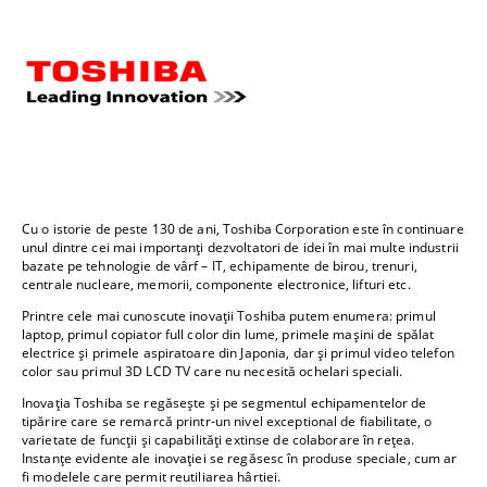
Cu o istorie de peste 130 de ani, Toshiba Corporation este în continuare
unul dintre cei mai importanți dezvoltatori de idei în mai multe industrii
bazate pe tehnologie de vârf – IT, echipamente de birou, trenuri,
centrale nucleare, memorii, componente electronice, lifturi etc.
Printre cele mai cunoscute inovații Toshiba putem enumera: primul
laptop, primul copiator full color din lume, primele mașini de spălat
electrice și primele aspiratoare din Japonia, dar și primul video telefon
color sau primul 3D LCD TV care nu necesită ochelari speciali.
Inovația Toshiba se regăsește și pe segmentul echipamentelor de
tipărire care se remarcă printr-un nivel exceptional de fiabilitate, o
varietate de funcții și capabilități extinse de colaborare în rețea.
Instanțe evidente ale inovației se regăsesc în produse speciale, cum ar
fi modelele care permit reutiliarea hârtiei.