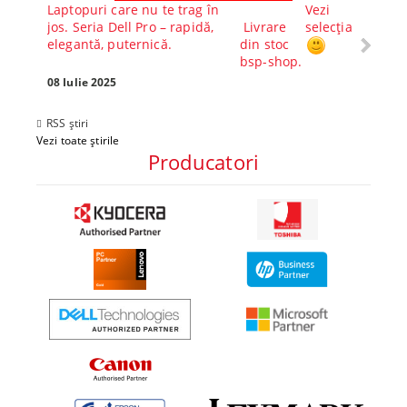
Laptopuri care nu te trag în
Vezi
Core™ 
jos. Seria Dell Pro – rapidă,
Livrare
selecția
Alege-
elegantă, puternică.
din stoc
compl
bsp-shop.
Visezi 
tău? Pr
08 Iulie 2025
30 Mai 
RSS știri
Vezi toate știrile
Producatori