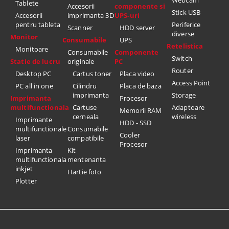
Webcam
Tablete
Accesorii
componente si
Stick USB
Accesorii
imprimanta 3D
UPS-uri
pentru tableta
Periferice
Scanner
HDD server
diverse
Monitor
Consumabile
UPS
Retelistica
Monitoare
Consumabile
Componente
Switch
Statie de lucru
originale
PC
Router
Desktop PC
Cartus toner
Placa video
Access Point
PC all in one
Cilindru
Placa de baza
imprimanta
Storage
Imprimanta
Procesor
multifunctionala
Cartuse
Adaptoare
Memorii RAM
cerneala
wireless
Imprimante
HDD - SSD
multifunctionale
Consumabile
Cooler
laser
compatibile
Procesor
Imprimanta
Kit
multifunctionala
mentenanta
inkjet
Hartie foto
Plotter