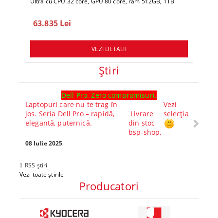
Ultra cu CPU 32 core, GPU 80 core, ram 512GB, 1TB
Ultra 
SSD, macOS Sequoia
SSD, 
63.835 Lei
78.
VEZI DETALII
Ştiri
Dell Pro. Zero compromisuri.
Ghid l
Laptopuri care nu te trag în
Vezi
Core™ 
jos. Seria Dell Pro – rapidă,
Livrare
selecția
Alege-
elegantă, puternică.
din stoc
compl
bsp-shop.
Visezi 
tău? Pr
08 Iulie 2025
30 Mai 
RSS știri
Vezi toate știrile
Producatori