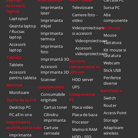
Laptop -
Imprimanta
Foto - Video
Carcasa PC
Accesorii
Imprimanta
Televizoare
Sursa PC
laptop
laser
Camere foto -
Alte
Laptopuri
Imprimanta
video
componente
Geanta laptop
inkjet
Videoproiectoare
Periferice
/ Rucsac
Imprimanta
si accesorii
Mouse
laptop
termica
Videoproiectoare
Tastatura
Accesorii
Imprimanta
Accesorii
laptop
Kit mouse si
foto
videoproiectoare
tastatura
Tableta
Imprimantă 3D
Servere,
Webcam
Tablete
Accesorii
componente si
Stick USB
Accesorii
imprimanta 3D
UPS-uri
pentru tableta
Periferice
Scanner
HDD server
diverse
Monitor
Consumabile
UPS
Retelistica
Monitoare
Consumabile
Componente
Switch
Statie de lucru
originale
PC
Router
Desktop PC
Cartus toner
Placa video
Access Point
PC all in one
Cilindru
Placa de baza
imprimanta
Storage
Imprimanta
Procesor
multifunctionala
Cartuse
Adaptoare
Memorii RAM
cerneala
wireless
Imprimante
HDD - SSD