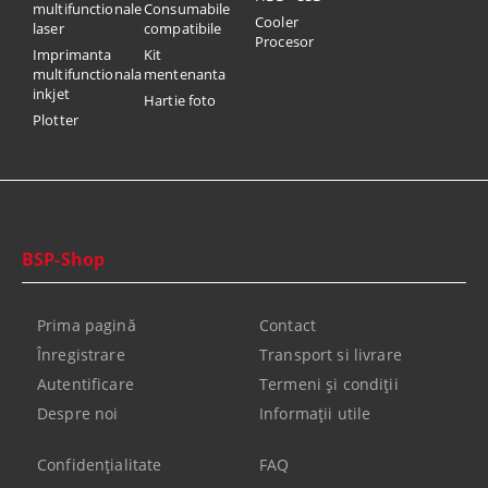
multifunctionale
Consumabile
Cooler
laser
compatibile
Procesor
Imprimanta
Kit
multifunctionala
mentenanta
inkjet
Hartie foto
Plotter
BSP-Shop
Prima pagină
Contact
Înregistrare
Transport si livrare
Autentificare
Termeni şi condiţii
Despre noi
Informaţii utile
Confidenţialitate
FAQ