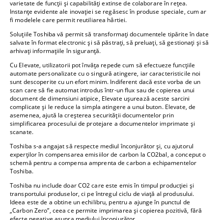
varietate de funcții și capabilități extinse de colaborare în rețea.
Instanțe evidente ale inovației se regăsesc în produse speciale, cum ar
fi modelele care permit reutiliarea hârtiei.
Soluțiile Toshiba vă permit să transformați documentele tipărite în date
salvate în format electronic și să păstrați, să preluați, să gestionați și să
arhivați informațiile în siguranță.
Cu Elevate, utilizatorii pot învăța repede cum să efectueze funcțiile
automate personalizate cu o singură atingere, iar caracteristicile noi
sunt descoperite cu un efort minim. Indiferent dacă este vorba de un
scan care să fie automat introdus într-un flux sau de copierea unui
document de dimensiuni atipice, Elevate ușurează aceste sarcini
complicate și le reduce la simpla atingere a unui buton. Elevate, de
asemenea, ajută la creșterea securității documentelor prin
simplificarea procesului de protejare a documentelor imprimate și
scanate.
Toshiba s-a angajat să respecte mediul înconjurător și, cu ajutorul
experților în compensarea emisiilor de carbon la CO2bal, a conceput o
schemă pentru a compensa amprenta de carbon a echipamentelor
Toshiba.
Toshiba nu include doar CO2 care este emis în timpul producției și
transportului produselor, ci pe întregul ciclu de viață al produsului.
Ideea este de a obtine un echilibru, pentru a ajunge în punctul de
„Carbon Zero”, ceea ce permite imprimarea și copierea pozitivă, fără
efecte negative asupra mediului înconjurător.