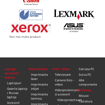
Vezi mai multe produse
Laptop -
Imprimanta
Foto - Video
Carcasa PC
Accesorii
Imprimanta
Televizoare
Sursa PC
laptop
laser
Camere foto -
Alte
Laptopuri
Imprimanta
video
componente
Geanta laptop
inkjet
Videoproiectoare
Periferice
/ Rucsac
Imprimanta
si accesorii
Mouse
laptop
termica
Videoproiectoare
Tastatura
Accesorii
Imprimanta