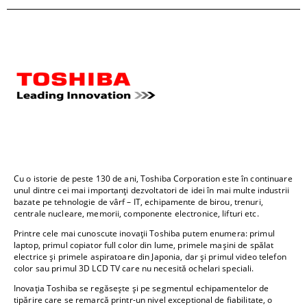
Cu o istorie de peste 130 de ani, Toshiba Corporation este în continuare
unul dintre cei mai importanți dezvoltatori de idei în mai multe industrii
bazate pe tehnologie de vârf – IT, echipamente de birou, trenuri,
centrale nucleare, memorii, componente electronice, lifturi etc.
Printre cele mai cunoscute inovații Toshiba putem enumera: primul
laptop, primul copiator full color din lume, primele mașini de spălat
electrice și primele aspiratoare din Japonia, dar și primul video telefon
color sau primul 3D LCD TV care nu necesită ochelari speciali.
Inovația Toshiba se regăsește și pe segmentul echipamentelor de
tipărire care se remarcă printr-un nivel exceptional de fiabilitate, o