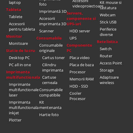
Accesorii
laptop
Kit mouse si
foto
videoproiectoare
tastatura
Tableta
Imprimantă 3D
Servere,
Webcam
Tablete
Accesorii
componente si
Stick USB
Accesorii
imprimanta 3D
UPS-uri
pentru tableta
Periferice
Scanner
HDD server
diverse
Monitor
Consumabile
UPS
Retelistica
Monitoare
Consumabile
Componente
Switch
Statie de lucru
originale
PC
Router
Desktop PC
Cartus toner
Placa video
Access Point
PC all in one
Cilindru
Placa de baza
imprimanta
Storage
Imprimanta
Procesor
multifunctionala
Cartuse
Adaptoare
Memorii RAM
cerneala
wireless
Imprimante
HDD - SSD
multifunctionale
Consumabile
Cooler
laser
compatibile
Procesor
Imprimanta
Kit
multifunctionala
mentenanta
inkjet
Hartie foto
Plotter