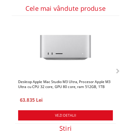
Cele mai vândute produse
Desktop Apple Mac Studio M3 Ultra, Procesor Apple M3
Deskto
Ultra cu CPU 32 core, GPU 80 core, ram 512GB, 1TB
Ultra 
SSD, macOS Sequoia
SSD, 
63.835 Lei
78.
VEZI DETALII
Ştiri