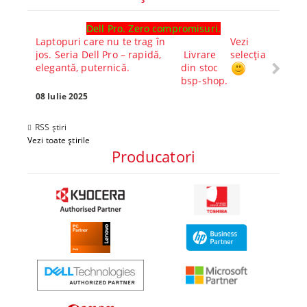
Dell Pro. Zero compromisuri.
Ghid l
Laptopuri care nu te trag în
Vezi
Core™ 
jos. Seria Dell Pro – rapidă,
Livrare
selecția
Alege-
elegantă, puternică.
din stoc
compl
bsp-shop.
Visezi 
tău? Pr
08 Iulie 2025
30 Mai 
RSS știri
Vezi toate știrile
Producatori