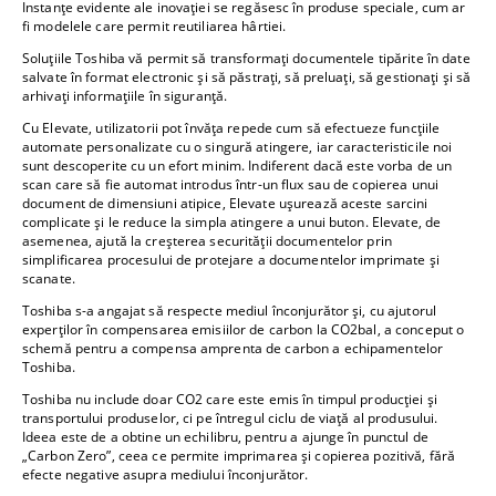
Instanțe evidente ale inovației se regăsesc în produse speciale, cum ar
fi modelele care permit reutiliarea hârtiei.
Soluțiile Toshiba vă permit să transformați documentele tipărite în date
salvate în format electronic și să păstrați, să preluați, să gestionați și să
arhivați informațiile în siguranță.
Cu Elevate, utilizatorii pot învăța repede cum să efectueze funcțiile
automate personalizate cu o singură atingere, iar caracteristicile noi
sunt descoperite cu un efort minim. Indiferent dacă este vorba de un
scan care să fie automat introdus într-un flux sau de copierea unui
document de dimensiuni atipice, Elevate ușurează aceste sarcini
complicate și le reduce la simpla atingere a unui buton. Elevate, de
asemenea, ajută la creșterea securității documentelor prin
simplificarea procesului de protejare a documentelor imprimate și
scanate.
Toshiba s-a angajat să respecte mediul înconjurător și, cu ajutorul
experților în compensarea emisiilor de carbon la CO2bal, a conceput o
schemă pentru a compensa amprenta de carbon a echipamentelor
Toshiba.
Toshiba nu include doar CO2 care este emis în timpul producției și
transportului produselor, ci pe întregul ciclu de viață al produsului.
Ideea este de a obtine un echilibru, pentru a ajunge în punctul de
„Carbon Zero”, ceea ce permite imprimarea și copierea pozitivă, fără
efecte negative asupra mediului înconjurător.