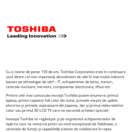
Cu o istorie de peste 130 de ani, Toshiba Corporation este în continuare
unul dintre cei mai importanți dezvoltatori de idei în mai multe industrii
bazate pe tehnologie de vârf – IT, echipamente de birou, trenuri,
centrale nucleare, memorii, componente electronice, lifturi etc.
Printre cele mai cunoscute inovații Toshiba putem enumera: primul
laptop, primul copiator full color din lume, primele mașini de spălat
electrice și primele aspiratoare din Japonia, dar și primul video telefon
color sau primul 3D LCD TV care nu necesită ochelari speciali.
Inovația Toshiba se regăsește și pe segmentul echipamentelor de
tipărire care se remarcă printr-un nivel exceptional de fiabilitate, o
varietate de funcții și capabilități extinse de colaborare în rețea.