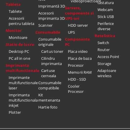
videoproiectoare
tastatura
Tableta
Imprimantă 3D
Servere,
Webcam
Tablete
Accesorii
componente si
Stick USB
Accesorii
imprimanta 3D
UPS-uri
pentru tableta
Periferice
Scanner
HDD server
diverse
Monitor
Consumabile
UPS
Retelistica
Monitoare
Consumabile
Componente
Switch
Statie de lucru
originale
PC
Router
Desktop PC
Cartus toner
Placa video
Access Point
PC all in one
Cilindru
Placa de baza
imprimanta
Storage
Imprimanta
Procesor
multifunctionala
Cartuse
Adaptoare
Memorii RAM
cerneala
wireless
Imprimante
HDD - SSD
multifunctionale
Consumabile
Cooler
laser
compatibile
Procesor
Imprimanta
Kit
multifunctionala
mentenanta
inkjet
Hartie foto
Plotter