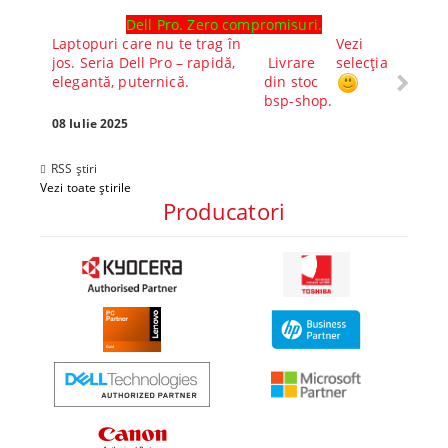
Dell Pro. Zero compromisuri.
Ghid l
Laptopuri care nu te trag în
Vezi
Core™ 
jos. Seria Dell Pro – rapidă,
Livrare
selecția
Alege-
elegantă, puternică.
din stoc
compl
bsp-shop.
Visezi 
tău? Pr
08 Iulie 2025
30 Mai 
RSS știri
Vezi toate știrile
Producatori