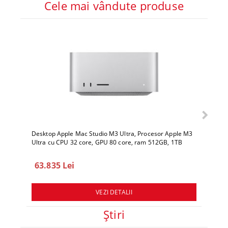
Cele mai vândute produse
Desktop Apple Mac Studio M3 Ultra, Procesor Apple M3
Deskto
Ultra cu CPU 32 core, GPU 80 core, ram 512GB, 1TB
Ultra 
SSD, macOS Sequoia
SSD, 
63.835 Lei
78.
VEZI DETALII
Ştiri