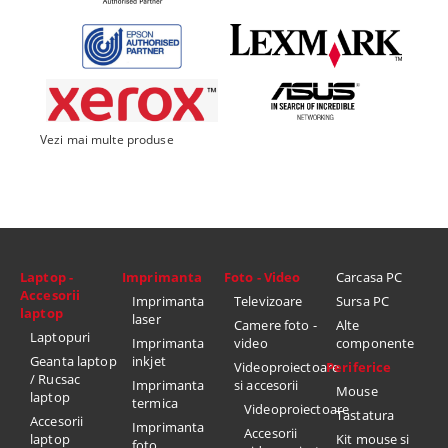
Vezi mai multe produse
Laptop -
Imprimanta
Foto - Video
Carcasa PC
Accesorii
Imprimanta
Televizoare
Sursa PC
laptop
laser
Camere foto -
Alte
Laptopuri
Imprimanta
video
componente
Geanta laptop
inkjet
Videoproiectoare
Periferice
/ Rucsac
Imprimanta
si accesorii
Mouse
laptop
termica
Videoproiectoare
Tastatura
Accesorii
Imprimanta
Accesorii
laptop
Kit mouse si
foto