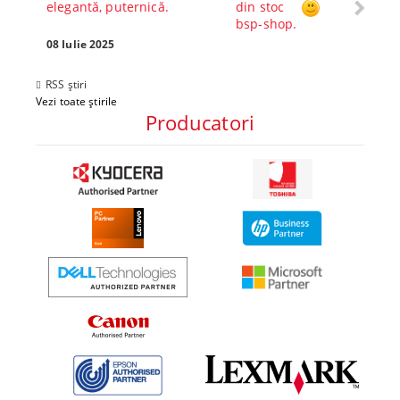
elegantă, puternică.
din stoc
compl
bsp-shop.
Visezi 
tău? Pr
08 Iulie 2025
30 Mai 
RSS știri
Vezi toate știrile
Producatori