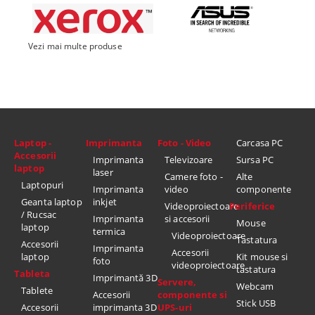
Vezi mai multe produse
Laptop -
Imprimanta
Foto - Video
Carcasa PC
Accesorii
Imprimanta
Televizoare
Sursa PC
laptop
laser
Camere foto -
Alte
Laptopuri
Imprimanta
video
componente
Geanta laptop
inkjet
Videoproiectoare
Periferice
/ Rucsac
Imprimanta
si accesorii
Mouse
laptop
termica
Videoproiectoare
Tastatura
Accesorii
Imprimanta
Accesorii
laptop
Kit mouse si
foto
videoproiectoare
tastatura
Tableta
Imprimantă 3D
Servere,
Webcam
Tablete
Accesorii
componente si
Stick USB
Accesorii
imprimanta 3D
UPS-uri