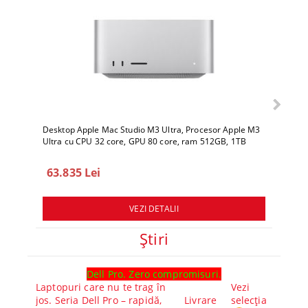
Desktop Apple Mac Studio M3 Ultra, Procesor Apple M3
Deskto
Ultra cu CPU 32 core, GPU 80 core, ram 512GB, 1TB
Ultra 
SSD, macOS Sequoia
SSD, 
63.835 Lei
78.
VEZI DETALII
Ştiri
Dell Pro. Zero compromisuri.
Ghid l
Laptopuri care nu te trag în
Vezi
Core™ 
jos. Seria Dell Pro – rapidă,
Livrare
selecția
Alege-