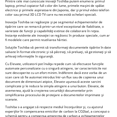
Printre cele mai cunoscute inovații Toshiba putem enumera: primul
laptop, primul copiator full color din lume, primele mașini de spălat
electrice și primele aspiratoare din Japonia, dar și primul video telefon
color sau primul 3D LCD TV care nu necesită ochelari speciali.
Inovația Toshiba se regăsește și pe segmentul echipamentelor de
tipărire care se remarcă printr-un nivel exceptional de fiabilitate, o
varietate de funcții și capabilități extinse de colaborare în rețea.
Instanțe evidente ale inovației se regăsesc în produse speciale, cum ar
fi modelele care permit reutiliarea hârtiei.
Soluțiile Toshiba vă permit să transformați documentele tipărite în date
salvate în format electronic și să păstrați, să preluați, să gestionați și să
arhivați informațiile în siguranță.
Cu Elevate, utilizatorii pot învăța repede cum să efectueze funcțiile
automate personalizate cu o singură atingere, iar caracteristicile noi
sunt descoperite cu un efort minim. Indiferent dacă este vorba de un
scan care să fie automat introdus într-un flux sau de copierea unui
document de dimensiuni atipice, Elevate ușurează aceste sarcini
complicate și le reduce la simpla atingere a unui buton. Elevate, de
asemenea, ajută la creșterea securității documentelor prin
simplificarea procesului de protejare a documentelor imprimate și
scanate.
Toshiba s-a angajat să respecte mediul înconjurător și, cu ajutorul
experților în compensarea emisiilor de carbon la CO2bal, a conceput o
schemă pentru a compensa amprenta de carbon a echipamentelor