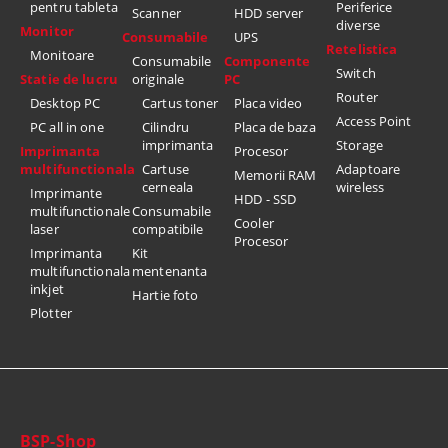
pentru tableta
Periferice
Scanner
HDD server
diverse
Monitor
Consumabile
UPS
Retelistica
Monitoare
Consumabile
Componente
Switch
Statie de lucru
originale
PC
Router
Desktop PC
Cartus toner
Placa video
Access Point
PC all in one
Cilindru
Placa de baza
imprimanta
Storage
Imprimanta
Procesor
multifunctionala
Cartuse
Adaptoare
Memorii RAM
cerneala
wireless
Imprimante
HDD - SSD
multifunctionale
Consumabile
Cooler
laser
compatibile
Procesor
Imprimanta
Kit
multifunctionala
mentenanta
inkjet
Hartie foto
Plotter
BSP-Shop