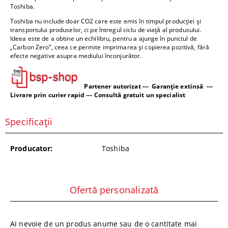
Toshiba.
Toshiba nu include doar CO2 care este emis în timpul producției și
transportului produselor, ci pe întregul ciclu de viață al produsului.
Ideea este de a obtine un echilibru, pentru a ajunge în punctul de
„Carbon Zero”, ceea ce permite imprimarea și copierea pozitivă, fără
efecte negative asupra mediului înconjurător.
Partener autorizat --- Garanție extinsă ---
Livrare prin curier rapid --- Consultă gratuit un specialist
Specificații
Producator:
Toshiba
Ofertă personalizată
Ai nevoie de un produs anume sau de o cantitate mai