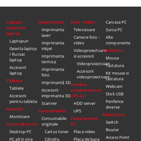
Laptop -
Imprimanta
Foto - Video
Carcasa PC
Accesorii
Imprimanta
Televizoare
Sursa PC
laptop
laser
Camere foto -
Alte
Laptopuri
Imprimanta
video
componente
Geanta laptop
inkjet
Videoproiectoare
Periferice
/ Rucsac
Imprimanta
si accesorii
Mouse
laptop
termica
Videoproiectoare
Tastatura
Accesorii
Imprimanta
Accesorii
laptop
Kit mouse si
foto
videoproiectoare
tastatura
Tableta
Imprimantă 3D
Servere,
Webcam
Tablete
Accesorii
componente si
Stick USB
Accesorii
imprimanta 3D
UPS-uri
pentru tableta
Periferice
Scanner
HDD server
diverse
Monitor
Consumabile
UPS
Retelistica
Monitoare
Consumabile
Componente
Switch
Statie de lucru
originale
PC
Router
Desktop PC
Cartus toner
Placa video
Access Point
PC all in one
Cilindru
Placa de baza