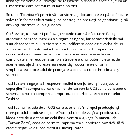
Instanțe evidente ale inovației se regăsesc în produse speciale, cum ar
fi modelele care permit reutiliarea hârtiei.
Soluțiile Toshiba vă permit să transformați documentele tipărite în date
salvate în format electronic și să păstrați, să preluați, să gestionați și să
arhivați informațiile în siguranță.
Cu Elevate, utilizatorii pot învăța repede cum să efectueze funcțiile
automate personalizate cu o singură atingere, iar caracteristicile noi
sunt descoperite cu un efort minim. Indiferent dacă este vorba de un
scan care să fie automat introdus într-un flux sau de copierea unui
document de dimensiuni atipice, Elevate ușurează aceste sarcini
complicate și le reduce la simpla atingere a unui buton. Elevate, de
asemenea, ajută la creșterea securității documentelor prin
simplificarea procesului de protejare a documentelor imprimate și
scanate.
Toshiba s-a angajat să respecte mediul înconjurător și, cu ajutorul
experților în compensarea emisiilor de carbon la CO2bal, a conceput o
schemă pentru a compensa amprenta de carbon a echipamentelor
Toshiba.
Toshiba nu include doar CO2 care este emis în timpul producției și
transportului produselor, ci pe întregul ciclu de viață al produsului.
Ideea este de a obtine un echilibru, pentru a ajunge în punctul de
„Carbon Zero”, ceea ce permite imprimarea și copierea pozitivă, fără
efecte negative asupra mediului înconjurător.