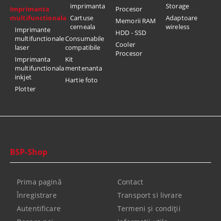
imprimanta
Storage
Imprimanta
Procesor
multifunctionala
Cartuse
Adaptoare
Memorii RAM
cerneala
wireless
Imprimante
HDD - SSD
multifunctionale
Consumabile
Cooler
laser
compatibile
Procesor
Imprimanta
Kit
multifunctionala
mentenanta
inkjet
Hartie foto
Plotter
BSP-Shop
Prima pagină
Contact
Înregistrare
Transport si livrare
Autentificare
Termeni şi condiţii