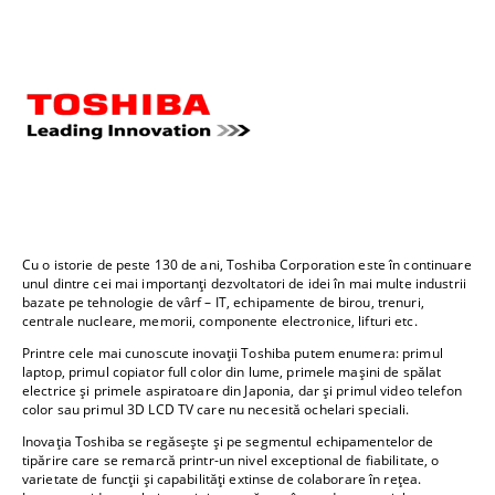
Cu o istorie de peste 130 de ani, Toshiba Corporation este în continuare
unul dintre cei mai importanți dezvoltatori de idei în mai multe industrii
bazate pe tehnologie de vârf – IT, echipamente de birou, trenuri,
centrale nucleare, memorii, componente electronice, lifturi etc.
Printre cele mai cunoscute inovații Toshiba putem enumera: primul
laptop, primul copiator full color din lume, primele mașini de spălat
electrice și primele aspiratoare din Japonia, dar și primul video telefon
color sau primul 3D LCD TV care nu necesită ochelari speciali.
Inovația Toshiba se regăsește și pe segmentul echipamentelor de
tipărire care se remarcă printr-un nivel exceptional de fiabilitate, o
varietate de funcții și capabilități extinse de colaborare în rețea.