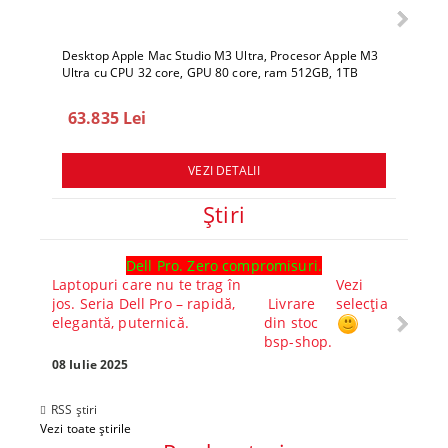
Desktop Apple Mac Studio M3 Ultra, Procesor Apple M3
Deskto
Ultra cu CPU 32 core, GPU 80 core, ram 512GB, 1TB
Ultra 
SSD, macOS Sequoia
SSD, 
63.835 Lei
78.
VEZI DETALII
Ştiri
Dell Pro. Zero compromisuri.
Ghid l
Laptopuri care nu te trag în
Vezi
Core™ 
jos. Seria Dell Pro – rapidă,
Livrare
selecția
Alege-
elegantă, puternică.
din stoc
compl
bsp-shop.
Visezi 
tău? Pr
08 Iulie 2025
30 Mai 
RSS știri
Vezi toate știrile