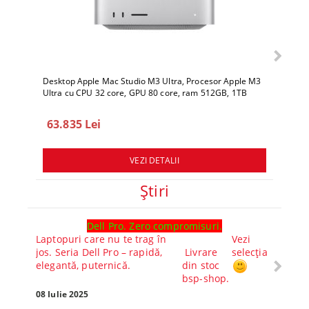
Desktop Apple Mac Studio M3 Ultra, Procesor Apple M3
Deskto
Ultra cu CPU 32 core, GPU 80 core, ram 512GB, 1TB
Ultra 
SSD, macOS Sequoia
SSD, 
63.835 Lei
78.
VEZI DETALII
Ştiri
Dell Pro. Zero compromisuri.
Ghid l
Laptopuri care nu te trag în
Vezi
Core™ 
jos. Seria Dell Pro – rapidă,
Livrare
selecția
Alege-
elegantă, puternică.
din stoc
compl
bsp-shop.
Visezi 
tău? Pr
08 Iulie 2025
30 Mai 