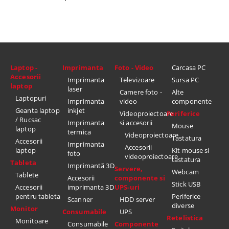
Laptop -
Imprimanta
Foto - Video
Carcasa PC
Accesorii
Imprimanta
Televizoare
Sursa PC
laptop
laser
Camere foto -
Alte
Laptopuri
Imprimanta
video
componente
Geanta laptop
inkjet
Videoproiectoare
Periferice
/ Rucsac
Imprimanta
si accesorii
Mouse
laptop
termica
Videoproiectoare
Tastatura
Accesorii
Imprimanta
Accesorii
laptop
Kit mouse si
foto
videoproiectoare
tastatura
Tableta
Imprimantă 3D
Servere,
Webcam
Tablete
Accesorii
componente si
Stick USB
Accesorii
imprimanta 3D
UPS-uri
pentru tableta
Periferice
Scanner
HDD server
diverse
Monitor
Consumabile
UPS
Retelistica
Monitoare
Consumabile
Componente