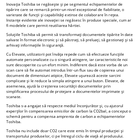
Inovația Toshiba se regăsește și pe segmentul echipamentelor de
tipărire care se remarcă printr-un nivel exceptional de fiabilitate, o
varietate de funcții și capabilități extinse de colaborare în rețea.
Instanțe evidente ale inovației se regăsesc în produse speciale, cum ar
fi modelele care permit reutiliarea hârtiei.
Soluțiile Toshiba vă permit să transformați documentele tipărite în date
salvate în format electronic și să păstrați, să preluați, să gestionați și să
arhivați informațiile în siguranță.
Cu Elevate, utilizatorii pot învăța repede cum să efectueze funcțiile
automate personalizate cu o singură atingere, iar caracteristicile noi
sunt descoperite cu un efort minim. Indiferent dacă este vorba de un
scan care să fie automat introdus într-un flux sau de copierea unui
document de dimensiuni atipice, Elevate ușurează aceste sarcini
complicate și le reduce la simpla atingere a unui buton. Elevate, de
asemenea, ajută la creșterea securității documentelor prin
simplificarea procesului de protejare a documentelor imprimate și
scanate.
Toshiba s-a angajat să respecte mediul înconjurător și, cu ajutorul
experților în compensarea emisiilor de carbon la CO2bal, a conceput o
schemă pentru a compensa amprenta de carbon a echipamentelor
Toshiba.
Toshiba nu include doar CO2 care este emis în timpul producției și
transportului produselor, ci pe întregul ciclu de viață al produsului.