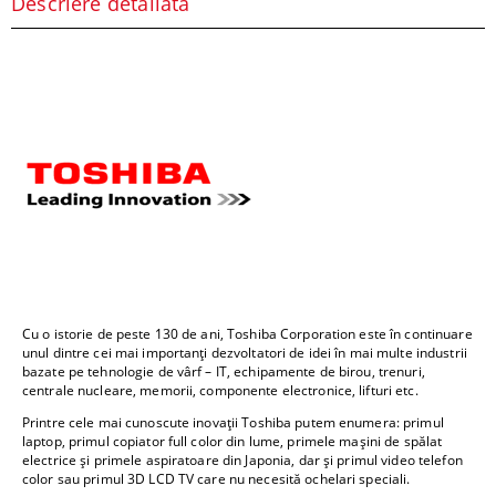
Descriere detaliată
Cu o istorie de peste 130 de ani, Toshiba Corporation este în continuare
unul dintre cei mai importanți dezvoltatori de idei în mai multe industrii
bazate pe tehnologie de vârf – IT, echipamente de birou, trenuri,
centrale nucleare, memorii, componente electronice, lifturi etc.
Printre cele mai cunoscute inovații Toshiba putem enumera: primul
laptop, primul copiator full color din lume, primele mașini de spălat
electrice și primele aspiratoare din Japonia, dar și primul video telefon
color sau primul 3D LCD TV care nu necesită ochelari speciali.