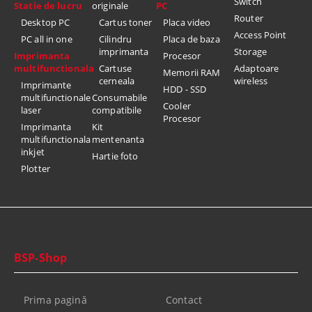
Switch
Statie de lucru
originale
PC
Router
Desktop PC
Cartus toner
Placa video
Access Point
PC all in one
Cilindru
Placa de baza
imprimanta
Storage
Imprimanta
Procesor
multifunctionala
Cartuse
Adaptoare
Memorii RAM
cerneala
wireless
Imprimante
HDD - SSD
multifunctionale
Consumabile
Cooler
laser
compatibile
Procesor
Imprimanta
Kit
multifunctionala
mentenanta
inkjet
Hartie foto
Plotter
BSP-Shop
Prima pagină
Contact