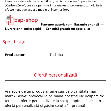
Ideea este de a obtine un echilibru, pentru a ajunge în punctul de
„Carbon Zero”, ceea ce permite imprimarea și copierea pozitivă, fără
efecte negative asupra mediului înconjurător.
Partener autorizat --- Garanție extinsă ---
Livrare prin curier rapid --- Consultă gratuit un specialist
Specificații
Producator:
Toshiba
Ofertă personalizată
Ai nevoie de un produs anume sau de o cantitate mai
mare? Lasă-ți provocările pe mâna noastră! Ne ocupăm de
tot, de la oferte personalizate la soluții rapide. Solicită o
ofertă personalizată și găsim soluția împreună!