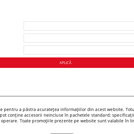
 pentru a păstra acuratețea informațiilor din acest website. Totuș
i pot conține accesorii neincluse în pachetele standard; specificați
 operare. Toate promoțiile prezente pe website sunt valabile în lim