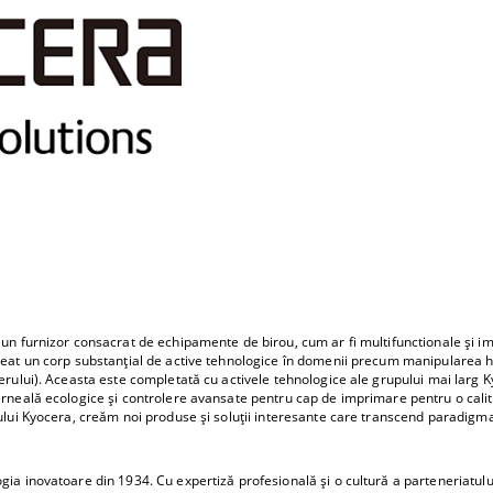
n furnizor consacrat de echipamente de birou, cum ar fi multifunctionale și imp
eat un corp substanțial de active tehnologice în domenii precum manipularea hâr
erului). Aceasta este completată cu activele tehnologice ale grupului mai larg
rneală ecologice și controlere avansate pentru cap de imprimare pentru o calita
lui Kyocera, creăm noi produse și soluții interesante care transcend paradigma
a inovatoare din 1934. Cu expertiză profesională și o cultură a parteneriatulu