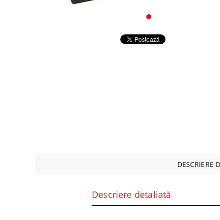
Alte co
Periferice
Retelistica
Supraveghere Video IP
Servere, componente si UPS-uri
Componente PC
DESCRIERE 
Descriere detaliată