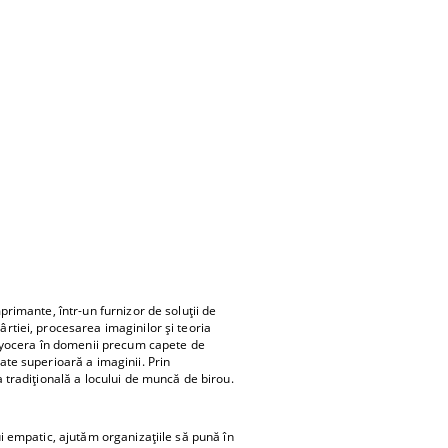
rimante, într-un furnizor de soluții de
tiei, procesarea imaginilor și teoria
 Kyocera în domenii precum capete de
te superioară a imaginii. Prin
 tradițională a locului de muncă de birou.
i empatic, ajutăm organizațiile să pună în