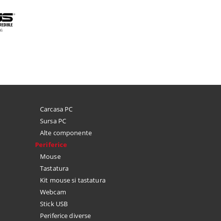
ine, 14.2"(3024 x 1964)
512GB SSD, macOS Sequoia
SSD, m
Lei
14.642 Lei
19.5
ina XDR 1000nits, ram
SSD, tastatura INT,
ace Black, macOS Tahoe
VEZI DETALII
VEZI DETALII
Carcasa PC
Sursa PC
Alte componente
Periferice
Mouse
Tastatura
Kit mouse si tastatura
Webcam
Stick USB
Periferice diverse