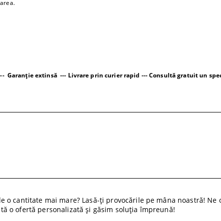
barea.
-- Garanție extinsă --- Livrare prin curier rapid --- Consultă gratuit un spec
 o cantitate mai mare? Lasă-ți provocările pe mâna noastră! Ne o
cită o ofertă personalizată și găsim soluția împreună!