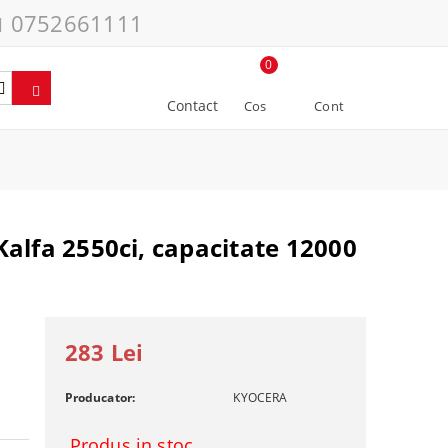
0752661111
0
Contact
Cos
Cont
alfa 2550ci, capacitate 12000
283 Lei
Producator:
KYOCERA
Produs in stoc