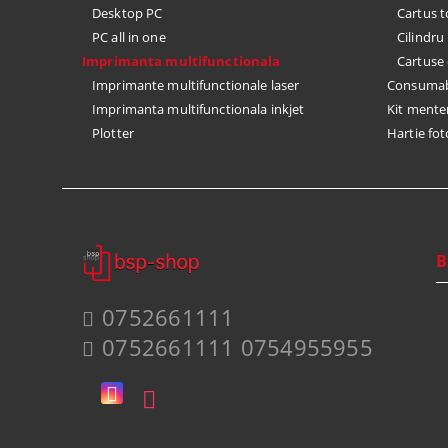
Desktop PC
Cartus 
PC all in one
Cilindr
Imprimanta multifunctionala
Cartuse 
Imprimante multifunctionale laser
Consumabi
Imprimanta multifunctionala inkjet
Kit mente
Plotter
Hartie fot
B
0752661111
0752661111 0754955955