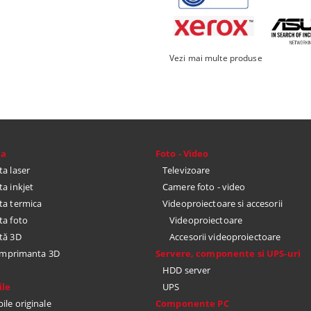
quoia
SSD, macOS Sequoia
Neural Eng
30.724 Lei
21.416 
Liquid Ret
48GB, 2TB 
culoare Sp
I DETALII
VEZI DETALII
Vezi mai multe produse
ta
Foto - Video
a laser
Televizoare
a inkjet
Camere foto - video
a termica
Videoproiectoare si accesorii
a foto
Videoproiectoare
tă 3D
Accesorii videoproiectoare
 imprimanta 3D
Servere, componente si UPS-uri
HDD server
le
UPS
le originale
Componente PC