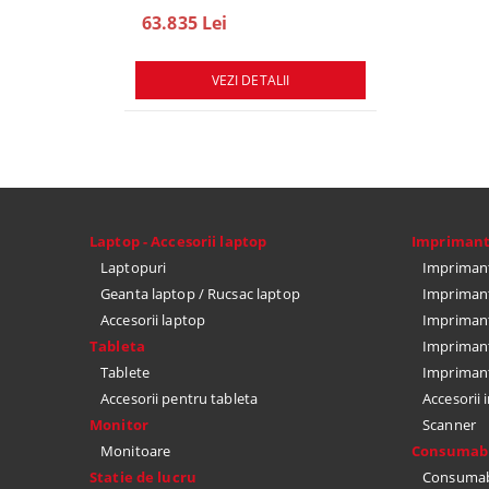
SSD, macOS Sequoia
SSD, macOS Se
63.835 Lei
78.747 Lei
VEZI DETALII
VEZ
Laptop - Accesorii laptop
Impriman
Laptopuri
Imprimant
Geanta laptop / Rucsac laptop
Imprimant
Accesorii laptop
Imprimant
Tableta
Imprimant
Tablete
Impriman
Accesorii pentru tableta
Accesorii
Monitor
Scanner
Monitoare
Consumabi
Statie de lucru
Consumabi