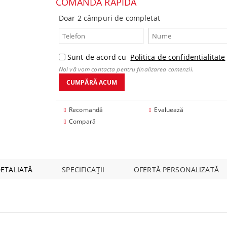
COMANDĂ RAPIDĂ
mponente
Doar 2 câmpuri de completat
Sunt de acord cu
Politica de confidentialitate
Noi vă vom contacta pentru finalizarea comenzii.
Recomandă
Evaluează
Compară
DETALIATĂ
SPECIFICAȚII
OFERTĂ PERSONALIZATĂ