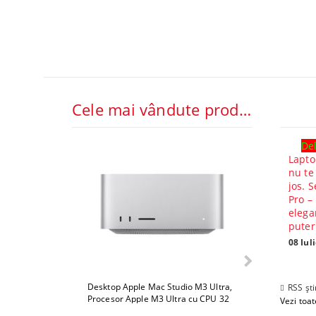
Cele mai vândute produse
Del
Lapto
nu te
jos. S
Pro –
elega
puter
08 Iul
Desktop Apple Mac Studio M3 Ultra,
Desktop Apple 
RSS ști
Procesor Apple M3 Ultra cu CPU 32
Procesor Apple
Vezi toate
core, GPU 80 core, ram 512GB, 1TB
core, GPU 80 c