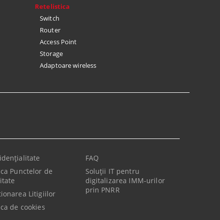
Retelistica
Switch
Router
Access Point
Storage
Adaptoare wireless
idenţialitate
FAQ
tica Punctelor de
Soluții IT pentru
itate
digitalizarea IMM-urilor
prin PNRR
ionarea Litigiilor
ica de cookies