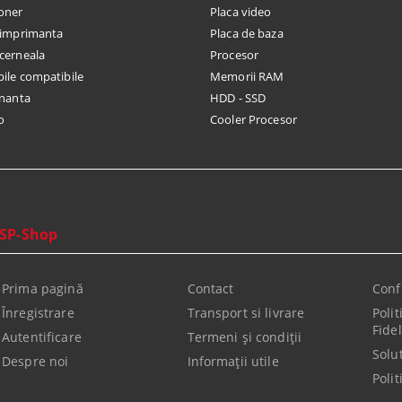
toner
Placa video
u imprimanta
Placa de baza
cerneala
Procesor
le compatibile
Memorii RAM
nanta
HDD - SSD
o
Cooler Procesor
SP-Shop
Prima pagină
Contact
Conf
Înregistrare
Transport si livrare
Poli
Fidel
Autentificare
Termeni şi condiţii
Solut
Despre noi
Informaţii utile
Polit