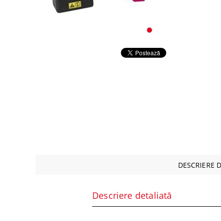
Alte co
Periferice
Retelistica
Supraveghere Video IP
Servere, componente si UPS-uri
Componente PC
DESCRIERE 
Descriere detaliată