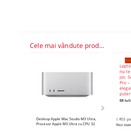
Cele mai vândute produse
Del
Lapto
nu te
jos. S
Pro –
elega
puter
08 Iul
Desktop Apple Mac Studio M3 Ultra,
Desktop Apple 
RSS ști
Procesor Apple M3 Ultra cu CPU 32
Procesor Apple
Vezi toate
core, GPU 80 core, ram 512GB, 1TB
core, GPU 80 c