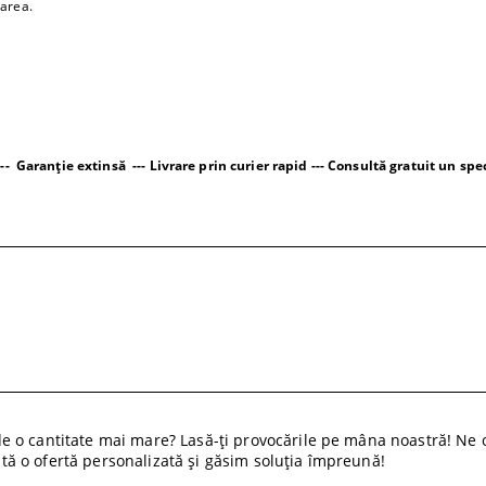
barea.
-- Garanție extinsă --- Livrare prin curier rapid --- Consultă gratuit un spec
 o cantitate mai mare? Lasă-ți provocările pe mâna noastră! Ne o
cită o ofertă personalizată și găsim soluția împreună!