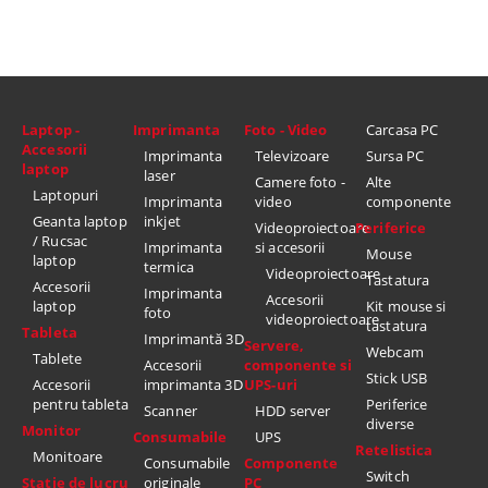
Laptop -
Imprimanta
Foto - Video
Carcasa PC
Accesorii
Imprimanta
Televizoare
Sursa PC
laptop
laser
Camere foto -
Alte
Laptopuri
Imprimanta
video
componente
Geanta laptop
inkjet
Videoproiectoare
Periferice
/ Rucsac
Imprimanta
si accesorii
Mouse
laptop
termica
Videoproiectoare
Tastatura
Accesorii
Imprimanta
Accesorii
laptop
Kit mouse si
foto
videoproiectoare
tastatura
Tableta
Imprimantă 3D
Servere,
Webcam
Tablete
Accesorii
componente si
Stick USB
Accesorii
imprimanta 3D
UPS-uri
pentru tableta
Periferice
Scanner
HDD server
diverse
Monitor
Consumabile
UPS
Retelistica
Monitoare
Consumabile
Componente
Switch
Statie de lucru
originale
PC