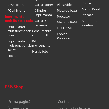
Router
Desktop PC
Cartus toner
Placa video
Access Point
PC all in one
Cilindru
Placa de baza
imprimanta
Storage
Imprimanta
Procesor
multifunctionala
Cartuse
Adaptoare
Memorii RAM
cerneala
wireless
Imprimante
HDD - SSD
multifunctionale
Consumabile
Cooler
laser
compatibile
Procesor
Imprimanta
Kit
multifunctionala
mentenanta
inkjet
Hartie foto
Plotter
BSP-Shop
Prima pagină
Contact
Înregistrare
Transport si livrare