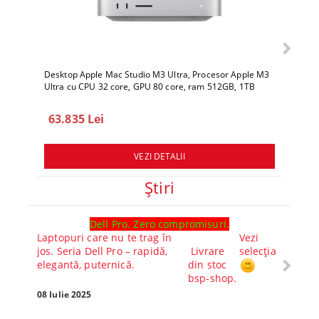
Desktop Apple Mac Studio M3 Ultra, Procesor Apple M3
Deskto
Ultra cu CPU 32 core, GPU 80 core, ram 512GB, 1TB
Ultra 
SSD, macOS Sequoia
SSD, 
63.835 Lei
78.
VEZI DETALII
Ştiri
Dell Pro. Zero compromisuri.
Ghid l
Laptopuri care nu te trag în
Vezi
Core™ 
jos. Seria Dell Pro – rapidă,
Livrare
selecția
Alege-
elegantă, puternică.
din stoc
compl
bsp-shop.
Visezi 
tău? Pr
08 Iulie 2025
30 Mai 