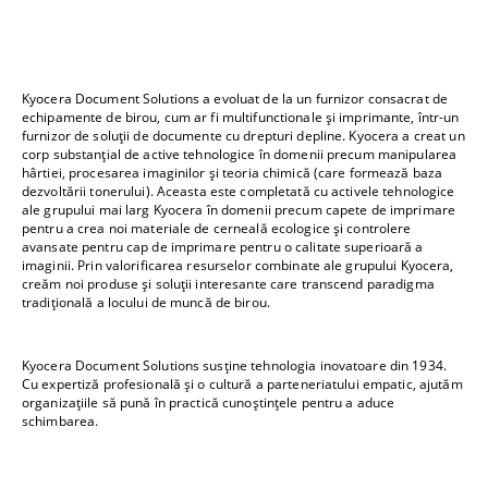
Kyocera Document Solutions a evoluat de la un furnizor consacrat de
echipamente de birou, cum ar fi multifunctionale și imprimante, într-un
furnizor de soluții de documente cu drepturi depline. Kyocera a creat un
corp substanțial de active tehnologice în domenii precum manipularea
hârtiei, procesarea imaginilor și teoria chimică (care formează baza
dezvoltării tonerului). Aceasta este completată cu activele tehnologice
ale grupului mai larg Kyocera în domenii precum capete de imprimare
pentru a crea noi materiale de cerneală ecologice și controlere
avansate pentru cap de imprimare pentru o calitate superioară a
imaginii. Prin valorificarea resurselor combinate ale grupului Kyocera,
creăm noi produse și soluții interesante care transcend paradigma
tradițională a locului de muncă de birou.
Kyocera Document Solutions susține tehnologia inovatoare din 1934.
Cu expertiză profesională și o cultură a parteneriatului empatic, ajutăm
organizațiile să pună în practică cunoștințele pentru a aduce
schimbarea.