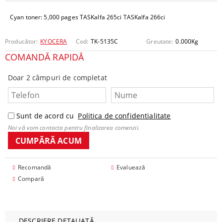
Cyan toner: 5,000 pages TASKalfa 265ci TASKalfa 266ci
Producător:
KYOCERA
Cod:
TK-5135C
Greutate:
0.000
Kg
COMANDĂ RAPIDĂ
Doar 2 câmpuri de completat
Sunt de acord cu
Politica de confidentialitate
Noi vă vom contacta pentru finalizarea comenzii.
Recomandă
Evaluează
Compară
DESCRIERE DETALIATĂ