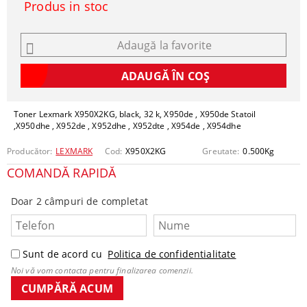
Produs in stoc
Adaugă la favorite
Toner Lexmark X950X2KG, black, 32 k, X950de , X950de Statoil
,X950dhe , X952de , X952dhe , X952dte , X954de , X954dhe
Producător:
LEXMARK
Cod:
X950X2KG
Greutate:
0.500
Kg
COMANDĂ RAPIDĂ
Doar 2 câmpuri de completat
Sunt de acord cu
Politica de confidentialitate
Noi vă vom contacta pentru finalizarea comenzii.