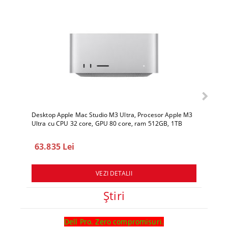
Desktop Apple Mac Studio M3 Ultra, Procesor Apple M3
Deskto
Ultra cu CPU 32 core, GPU 80 core, ram 512GB, 1TB
Ultra 
SSD, macOS Sequoia
SSD, 
63.835 Lei
78.
VEZI DETALII
Ştiri
Dell Pro. Zero compromisuri.
Ghid l