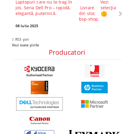
Laptopuri care nu te trag în
Vezi
Core™ 
jos. Seria Dell Pro – rapidă,
Livrare
selecția
Alege-
elegantă, puternică.
din stoc
compl
bsp-shop.
Visezi 
tău? Pr
08 Iulie 2025
30 Mai 
RSS știri
Vezi toate știrile
Producatori