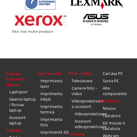
Vezi mai multe produse
Laptop -
Imprimanta
Foto - Video
Carcasa PC
Accesorii
Imprimanta
Televizoare
Sursa PC
laptop
laser
Camere foto -
Alte
Laptopuri
Imprimanta
video
componente
Geanta laptop
inkjet
Videoproiectoare
Periferice
/ Rucsac
Imprimanta
si accesorii
Mouse
laptop
termica
Videoproiectoare
Tastatura
Accesorii
Imprimanta
Accesorii
laptop
Kit mouse si
foto
videoproiectoare
tastatura
Tableta
Imprimantă 3D
Servere,
Webcam