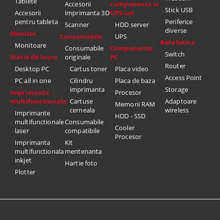
Tablete
Accesorii
componente si
Stick USB
Accesorii
imprimanta 3D
UPS-uri
pentru tableta
Periferice
Scanner
HDD server
diverse
Monitor
Consumabile
UPS
Retelistica
Monitoare
Consumabile
Componente
Switch
Statie de lucru
originale
PC
Router
Desktop PC
Cartus toner
Placa video
Access Point
PC all in one
Cilindru
Placa de baza
imprimanta
Storage
Imprimanta
Procesor
multifunctionala
Cartuse
Adaptoare
Memorii RAM
cerneala
wireless
Imprimante
HDD - SSD
multifunctionale
Consumabile
Cooler
laser
compatibile
Procesor
Imprimanta
Kit
multifunctionala
mentenanta
inkjet
Hartie foto
Plotter