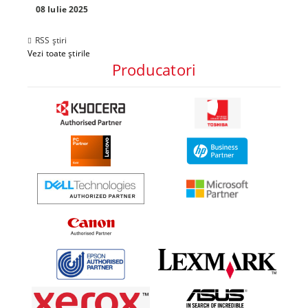
tău? Pr
08 Iulie 2025
30 Mai 
RSS știri
Vezi toate știrile
Producatori