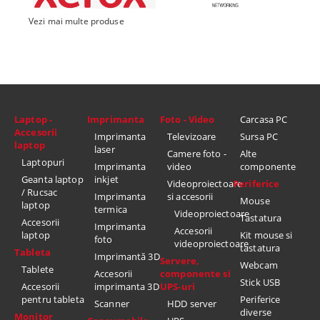
Vezi mai multe produse
Laptop -
Imprimanta
Foto - Video
Carcasa PC
Accesorii
Imprimanta
Televizoare
Sursa PC
laptop
laser
Camere foto -
Alte
Laptopuri
Imprimanta
video
componente
Geanta laptop
inkjet
Videoproiectoare
Periferice
/ Rucsac
Imprimanta
si accesorii
Mouse
laptop
termica
Videoproiectoare
Tastatura
Accesorii
Imprimanta
Accesorii
laptop
Kit mouse si
foto
videoproiectoare
tastatura
Tableta
Imprimantă 3D
Servere,
Webcam
Tablete
Accesorii
componente si
Stick USB
Accesorii
imprimanta 3D
UPS-uri
pentru tableta
Periferice
Scanner
HDD server
diverse
Monitor