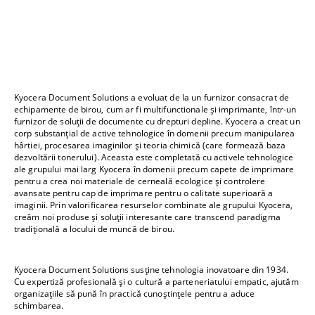
Kyocera Document Solutions a evoluat de la un furnizor consacrat de
echipamente de birou, cum ar fi multifunctionale și imprimante, într-un
furnizor de soluții de documente cu drepturi depline. Kyocera a creat un
corp substanțial de active tehnologice în domenii precum manipularea
hârtiei, procesarea imaginilor și teoria chimică (care formează baza
dezvoltării tonerului). Aceasta este completată cu activele tehnologice
ale grupului mai larg Kyocera în domenii precum capete de imprimare
pentru a crea noi materiale de cerneală ecologice și controlere
avansate pentru cap de imprimare pentru o calitate superioară a
imaginii. Prin valorificarea resurselor combinate ale grupului Kyocera,
creăm noi produse și soluții interesante care transcend paradigma
tradițională a locului de muncă de birou.
Kyocera Document Solutions susține tehnologia inovatoare din 1934.
Cu expertiză profesională și o cultură a parteneriatului empatic, ajutăm
organizațiile să pună în practică cunoștințele pentru a aduce
schimbarea.