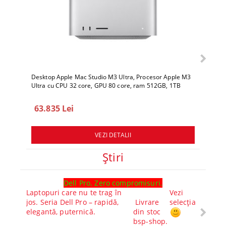
Desktop Apple Mac Studio M3 Ultra, Procesor Apple M3
Deskto
Ultra cu CPU 32 core, GPU 80 core, ram 512GB, 1TB
Ultra 
SSD, macOS Sequoia
SSD, 
63.835 Lei
78.
VEZI DETALII
Ştiri
Dell Pro. Zero compromisuri.
Ghid l
Laptopuri care nu te trag în
Vezi
Core™ 
jos. Seria Dell Pro – rapidă,
Livrare
selecția
Alege-
elegantă, puternică.
din stoc
compl
bsp-shop.
Visezi 