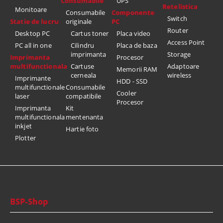
Consumabile
UPS
Retelistica
Monitoare
Consumabile
Componente
Switch
Statie de lucru
originale
PC
Router
Desktop PC
Cartus toner
Placa video
Access Point
PC all in one
Cilindru
Placa de baza
imprimanta
Storage
Imprimanta
Procesor
multifunctionala
Cartuse
Adaptoare
Memorii RAM
cerneala
wireless
Imprimante
HDD - SSD
multifunctionale
Consumabile
Cooler
laser
compatibile
Procesor
Imprimanta
Kit
multifunctionala
mentenanta
inkjet
Hartie foto
Plotter
BSP-Shop