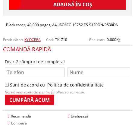
Black toner, 40,000 pages, A4, ISO/IEC 19752 FS-9130DN/9530DN
Producător:
KYOCERA
Cod:
TK-710
Greutate:
0.000
Kg
COMANDĂ RAPIDĂ
Doar 2 câmpuri de completat
Sunt de acord cu
Politica de confidentialitate
Noi vă vom contacta pentru finalizarea comenzii.
Recomandă
Evaluează
Compară