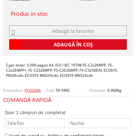
Produs in stoc
Adaugă la favorite
Cyan toner: 5,000 pages A4, ISO / IEC 19798 FS-C2x26MFP, FS-
C2x26MFP+, FS-C2526MFP, FS-C2626MFP, FS-C5250DN, ECOSYS
P6026cdn, ECOSYS M6026cdn, ECOSYS M6526cdn
Producător:
KYOCERA
Cod:
TK-590C
Greutate:
0.000
Kg
COMANDĂ RAPIDĂ
Doar 2 câmpuri de completat
Sunt de acord cu
Politica de confidentialitate