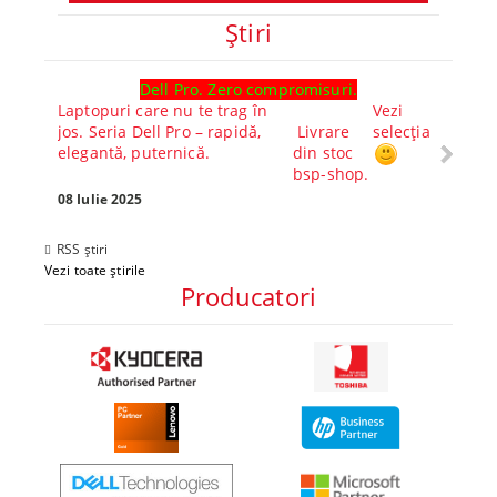
Ştiri
Dell Pro. Zero compromisuri.
Ghid l
Laptopuri care nu te trag în
Vezi
Core™ 
jos. Seria Dell Pro – rapidă,
Livrare
selecția
Alege-
elegantă, puternică.
din stoc
compl
bsp-shop.
Visezi 
tău? Pr
08 Iulie 2025
30 Mai 
RSS știri
Vezi toate știrile
Producatori