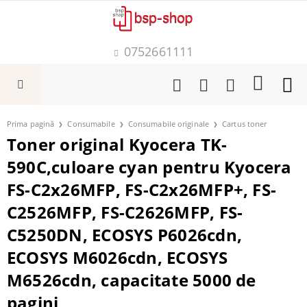
0752661111
Prima pagină
Consumabile
Consumabile originale
Cartus toner
Toner original Kyocera TK-
590C,culoare cyan pentru Kyocera
FS-C2x26MFP, FS-C2x26MFP+, FS-
C2526MFP, FS-C2626MFP, FS-
C5250DN, ECOSYS P6026cdn,
ECOSYS M6026cdn, ECOSYS
M6526cdn, capacitate 5000 de
pagini