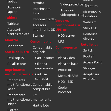
laptop
termica
Videoproiectoare
Tastatura
Accesorii
Imprimanta
Accesorii
laptop
Kit mouse si
foto
videoproiectoare
tastatura
Tableta
Imprimantă 3D
Servere,
Webcam
Tablete
Accesorii
componente si
Stick USB
Accesorii
imprimanta 3D
UPS-uri
pentru tableta
Periferice
Scanner
HDD server
diverse
Monitor
Consumabile
UPS
Retelistica
Monitoare
Consumabile
Componente
Switch
Statie de lucru
originale
PC
Router
Desktop PC
Cartus toner
Placa video
Access Point
PC all in one
Cilindru
Placa de baza
imprimanta
Storage
Imprimanta
Procesor
multifunctionala
Cartuse
Adaptoare
Memorii RAM
cerneala
wireless
Imprimante
HDD - SSD
multifunctionale
Consumabile
Cooler
laser
compatibile
Procesor
Imprimanta
Kit
multifunctionala
mentenanta
inkjet
Hartie foto
Plotter