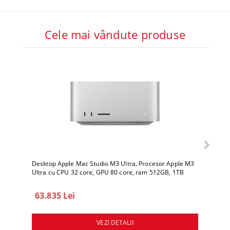
Cele mai vândute produse
Desktop Apple Mac Studio M3 Ultra, Procesor Apple M3
Deskto
Ultra cu CPU 32 core, GPU 80 core, ram 512GB, 1TB
Ultra 
SSD, macOS Sequoia
SSD, 
63.835 Lei
78.
VEZI DETALII