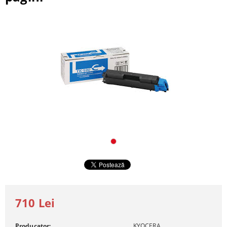
710 Lei
Producator:
KYOCERA