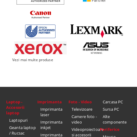
Vezi mai multe produse
Laptop -
Imprimanta
Foto - Video
Carcasa PC
Accesorii
Imprimanta
Televizoare
Sursa PC
laptop
laser
Camere foto -
Alte
Laptopuri
Imprimanta
video
componente
Geanta laptop
inkjet
Videoproiectoare
Periferice
/ Rucsac
Imprimanta
si accesorii
Mouse