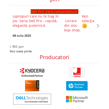
Dell Pro. Zero compromisuri.
Ghid l
Laptopuri care nu te trag în
Vezi
Core™ 
jos. Seria Dell Pro – rapidă,
Livrare
selecția
Alege-
elegantă, puternică.
din stoc
compl
bsp-shop.
Visezi 
tău? Pr
08 Iulie 2025
30 Mai 
RSS știri
Vezi toate știrile
Producatori