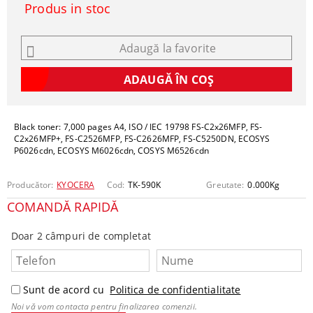
Produs in stoc
Adaugă la favorite
Black toner: 7,000 pages A4, ISO / IEC 19798 FS-C2x26MFP, FS-
C2x26MFP+, FS-C2526MFP, FS-C2626MFP, FS-C5250DN, ECOSYS
P6026cdn, ECOSYS M6026cdn, COSYS M6526cdn
Producător:
KYOCERA
Cod:
TK-590K
Greutate:
0.000
Kg
COMANDĂ RAPIDĂ
Doar 2 câmpuri de completat
Sunt de acord cu
Politica de confidentialitate
Noi vă vom contacta pentru finalizarea comenzii.