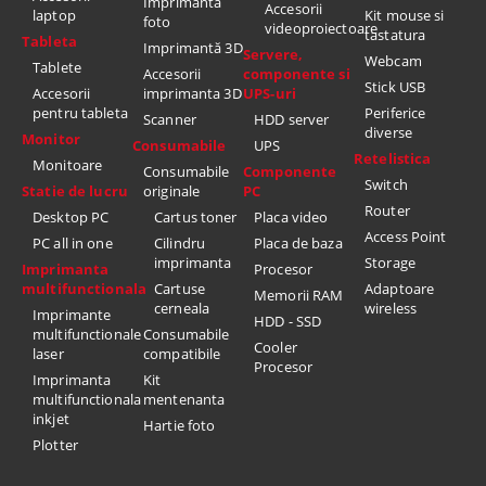
Imprimanta
Accesorii
laptop
Kit mouse si
foto
videoproiectoare
tastatura
Tableta
Imprimantă 3D
Servere,
Webcam
Tablete
Accesorii
componente si
Stick USB
Accesorii
imprimanta 3D
UPS-uri
pentru tableta
Periferice
Scanner
HDD server
diverse
Monitor
Consumabile
UPS
Retelistica
Monitoare
Consumabile
Componente
Switch
Statie de lucru
originale
PC
Router
Desktop PC
Cartus toner
Placa video
Access Point
PC all in one
Cilindru
Placa de baza
imprimanta
Storage
Imprimanta
Procesor
multifunctionala
Cartuse
Adaptoare
Memorii RAM
cerneala
wireless
Imprimante
HDD - SSD
multifunctionale
Consumabile
Cooler
laser
compatibile
Procesor
Imprimanta
Kit
multifunctionala
mentenanta
inkjet
Hartie foto
Plotter