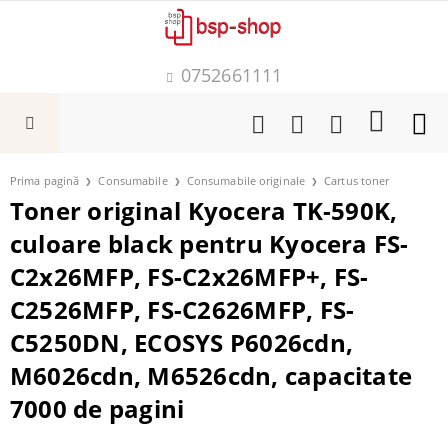
0752661111
Prima pagină
Consumabile
Consumabile originale
Cartus toner
Toner original Kyocera TK-590K,
culoare black pentru Kyocera FS-
C2x26MFP, FS-C2x26MFP+, FS-
C2526MFP, FS-C2626MFP, FS-
C5250DN, ECOSYS P6026cdn,
M6026cdn, M6526cdn, capacitate
7000 de pagini