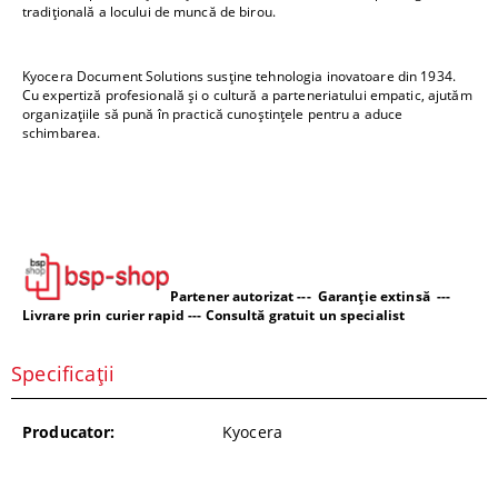
tradițională a locului de muncă de birou.
Kyocera Document Solutions susține tehnologia inovatoare din 1934.
Cu expertiză profesională și o cultură a parteneriatului empatic, ajutăm
organizațiile să pună în practică cunoștințele pentru a aduce
schimbarea.
Partener autorizat --- Garanție extinsă ---
Livrare prin curier rapid --- Consultă gratuit un specialist
Specificații
Producator:
Kyocera