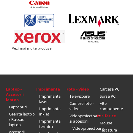
Vezi mai multe produse
Laptop -
Imprimanta
Foto - Video
Carcasa PC
Accesorii
Imprimanta
Televizoare
Sursa PC
laptop
laser
Camere foto -
Alte
Laptopuri
Imprimanta
video
componente
Geanta laptop
inkjet
Videoproiectoare
Periferice
/ Rucsac
Imprimanta
si accesorii
Mouse
laptop
termica
Videoproiectoare
Tastatura
Accesorii