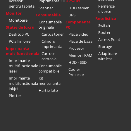
Accesorii
imprimanta 3D
UPS-uri
pentru tableta
Periferice
Scanner
HDD server
diverse
Monitor
Consumabile
UPS
Retelistica
Monitoare
Consumabile
Componente
Switch
Statie de lucru
originale
PC
Router
Desktop PC
Cartus toner
Placa video
Access Point
PC all in one
Cilindru
Placa de baza
imprimanta
Storage
Imprimanta
Procesor
multifunctionala
Cartuse
Adaptoare
Memorii RAM
cerneala
wireless
Imprimante
HDD - SSD
multifunctionale
Consumabile
Cooler
laser
compatibile
Procesor
Imprimanta
Kit
multifunctionala
mentenanta
inkjet
Hartie foto
Plotter