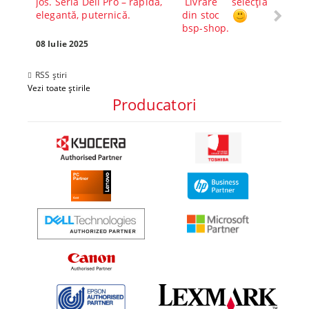
jos. Seria Dell Pro – rapidă,
Livrare
selecția
Alege-
elegantă, puternică.
din stoc
compl
bsp-shop.
Visezi 
tău? Pr
08 Iulie 2025
30 Mai 
RSS știri
Vezi toate știrile
Producatori