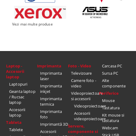
Vezi mai multe produse
Laptop -
Imprimanta
Foto - Video
Carcasa PC
Accesorii
Imprimanta
Televizoare
Sursa PC
laptop
laser
Camere foto -
Alte
Laptopuri
Imprimanta
video
componente
Geanta laptop
inkjet
Videoproiectoare
Periferice
/ Rucsac
Imprimanta
si accesorii
Mouse
laptop
termica
Videoproiectoare
Tastatura
Accesorii
Imprimanta
Accesorii
laptop
Kit mouse si
foto
videoproiectoare
tastatura
Tableta
Imprimantă 3D
Servere,
Webcam
Tablete
Accesorii
componente si
Stick USB