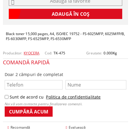
Adaugă la favorite
Black toner 15,000 pages, A4, ISO/IEC 19752 - FS-6025MFP, 6025MFP/B,
FS-6030MFP, FS-6525MFP, FS-6530MFP
Producător:
KYOCERA
Cod:
TK-475
Greutate:
0.000
Kg
COMANDĂ RAPIDĂ
Doar 2 câmpuri de completat
Sunt de acord cu
Politica de confidentialitate
Noi vă vom contacta pentru finalizarea comenzii.
Recomandă
Evaluează