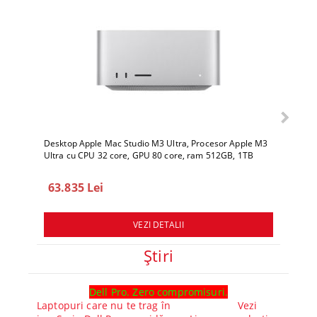
Desktop Apple Mac Studio M3 Ultra, Procesor Apple M3
Deskto
Ultra cu CPU 32 core, GPU 80 core, ram 512GB, 1TB
Ultra 
SSD, macOS Sequoia
SSD, 
63.835 Lei
78.
VEZI DETALII
Ştiri
Dell Pro. Zero compromisuri.
Ghid l
Laptopuri care nu te trag în
Vezi
Core™ 