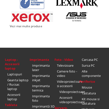
Vezi mai multe produse
Laptop -
Imprimanta
Foto - Video
Carcasa PC
Accesorii
Imprimanta
Televizoare
Sursa PC
laptop
laser
Camere foto -
Alte
Laptopuri
Imprimanta
video
componente
Geanta laptop
inkjet
Videoproiectoare
Periferice
/ Rucsac
Imprimanta
si accesorii
Mouse
laptop
termica
Videoproiectoare
Tastatura
Accesorii
Imprimanta
Accesorii
laptop
Kit mouse si
foto
videoproiectoare
tastatura
Tableta
Imprimantă 3D
Servere,