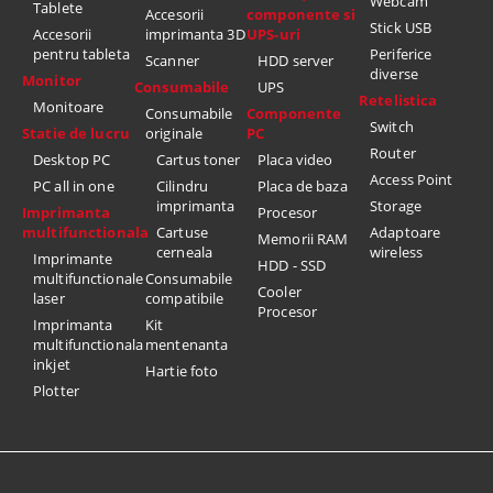
Webcam
Tablete
Accesorii
componente si
Stick USB
Accesorii
imprimanta 3D
UPS-uri
pentru tableta
Periferice
Scanner
HDD server
diverse
Monitor
Consumabile
UPS
Retelistica
Monitoare
Consumabile
Componente
Switch
Statie de lucru
originale
PC
Router
Desktop PC
Cartus toner
Placa video
Access Point
PC all in one
Cilindru
Placa de baza
imprimanta
Storage
Imprimanta
Procesor
multifunctionala
Cartuse
Adaptoare
Memorii RAM
cerneala
wireless
Imprimante
HDD - SSD
multifunctionale
Consumabile
Cooler
laser
compatibile
Procesor
Imprimanta
Kit
multifunctionala
mentenanta
inkjet
Hartie foto
Plotter