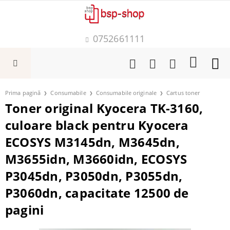
0752661111
Prima pagină
Consumabile
Consumabile originale
Cartus toner
Toner original Kyocera TK-3160,
culoare black pentru Kyocera
ECOSYS M3145dn, M3645dn,
M3655idn, M3660idn, ECOSYS
P3045dn, P3050dn, P3055dn,
P3060dn, capacitate 12500 de
pagini