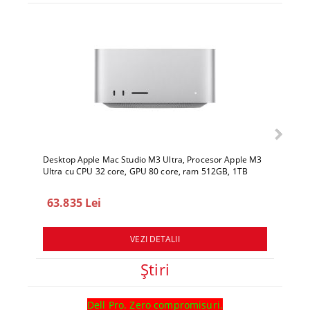
Desktop Apple Mac Studio M3 Ultra, Procesor Apple M3
Deskto
Ultra cu CPU 32 core, GPU 80 core, ram 512GB, 1TB
Ultra 
SSD, macOS Sequoia
SSD, 
63.835 Lei
78.
VEZI DETALII
Ştiri
Dell Pro. Zero compromisuri.
Ghid l