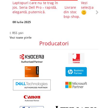
Laptopuri care nu te trag în
Vezi
Core™ 
jos. Seria Dell Pro – rapidă,
Livrare
selecția
Alege-
elegantă, puternică.
din stoc
compl
bsp-shop.
Visezi 
tău? Pr
08 Iulie 2025
30 Mai 
RSS știri
Vezi toate știrile
Producatori