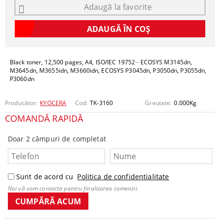
Adaugă la favorite
Black toner, 12,500 pages, A4, ISO/IEC 19752 - ECOSYS M3145dn,
M3645dn, M3655idn, M3660idn, ECOSYS P3045dn, P3050dn, P3055dn,
P3060dn
Producător:
KYOCERA
Cod:
TK-3160
Greutate:
0.000
Kg
COMANDĂ RAPIDĂ
Doar 2 câmpuri de completat
Sunt de acord cu
Politica de confidentialitate
Noi vă vom contacta pentru finalizarea comenzii.