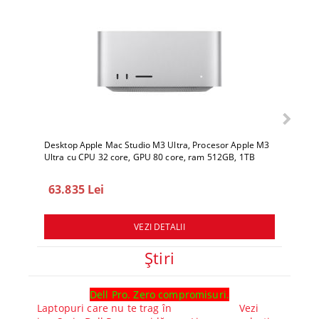
Desktop Apple Mac Studio M3 Ultra, Procesor Apple M3
Deskto
Ultra cu CPU 32 core, GPU 80 core, ram 512GB, 1TB
Ultra 
SSD, macOS Sequoia
SSD, 
63.835 Lei
78.
VEZI DETALII
Ştiri
Dell Pro. Zero compromisuri.
Ghid l
Laptopuri care nu te trag în
Vezi
Core™ 