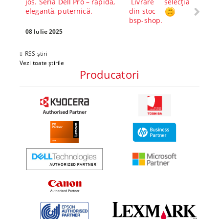
jos. Seria Dell Pro – rapidă,
Livrare
selecția
Alege-
elegantă, puternică.
din stoc
compl
bsp-shop.
Visezi 
tău? Pr
08 Iulie 2025
30 Mai 
RSS știri
Vezi toate știrile
Producatori