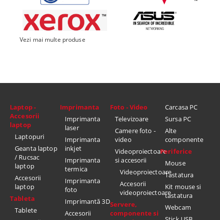
Vezi mai multe produse
Laptop -
Imprimanta
Foto - Video
Carcasa PC
Accesorii
Imprimanta
Televizoare
Sursa PC
laptop
laser
Camere foto -
Alte
Laptopuri
Imprimanta
video
componente
Geanta laptop
inkjet
Videoproiectoare
Periferice
/ Rucsac
Imprimanta
si accesorii
Mouse
laptop
termica
Videoproiectoare
Tastatura
Accesorii
Imprimanta
Accesorii
laptop
Kit mouse si
foto
videoproiectoare
tastatura
Tableta
Imprimantă 3D
Servere,
Webcam
Tablete
Accesorii
componente si
Stick USB