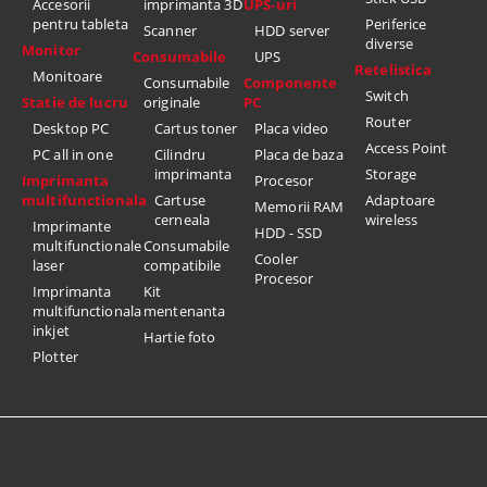
Accesorii
imprimanta 3D
UPS-uri
pentru tableta
Periferice
Scanner
HDD server
diverse
Monitor
Consumabile
UPS
Retelistica
Monitoare
Consumabile
Componente
Switch
Statie de lucru
originale
PC
Router
Desktop PC
Cartus toner
Placa video
Access Point
PC all in one
Cilindru
Placa de baza
imprimanta
Storage
Imprimanta
Procesor
multifunctionala
Cartuse
Adaptoare
Memorii RAM
cerneala
wireless
Imprimante
HDD - SSD
multifunctionale
Consumabile
Cooler
laser
compatibile
Procesor
Imprimanta
Kit
multifunctionala
mentenanta
inkjet
Hartie foto
Plotter