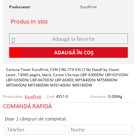
Producator:
EuroPrint
Produs in stoc
Adaugă la favorite
Cartuse Toner EuroPrint, CAN CRG-719 XXL (13k) DataP by Clover
Laser, 13000 pagini, black, Canon I-Sensys LBP-6300DN/ LBP-6310DN/
LBP-6650DN/ LBP-6670DN/ LBP-6680X; MF5840DN/ MF5880DN/
MF5940DN/ MF5980DW/ MF6140DN/ MF6180DW
Producător:
EuroPrint
Cod:
4551-E
Greutate:
0.000
Kg
COMANDĂ RAPIDĂ
Doar 2 câmpuri de completat