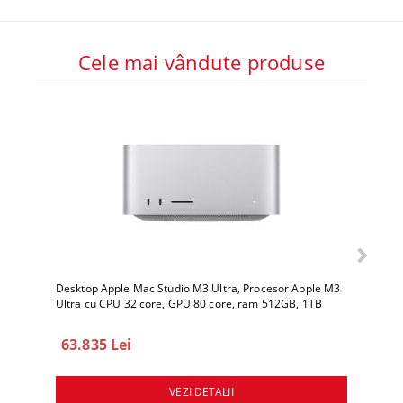
Cele mai vândute produse
Desktop Apple Mac Studio M3 Ultra, Procesor Apple M3
Deskto
Ultra cu CPU 32 core, GPU 80 core, ram 512GB, 1TB
Ultra 
SSD, macOS Sequoia
SSD, 
63.835 Lei
78.
VEZI DETALII