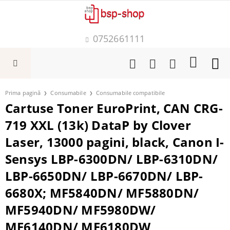
0752661111
Prima pagină
Consumabile
Consumabile compatibile
Cartuse Toner EuroPrint, CAN CRG-
719 XXL (13k) DataP by Clover
Laser, 13000 pagini, black, Canon I-
Sensys LBP-6300DN/ LBP-6310DN/
LBP-6650DN/ LBP-6670DN/ LBP-
6680X; MF5840DN/ MF5880DN/
MF5940DN/ MF5980DW/
MF6140DN/ MF6180DW