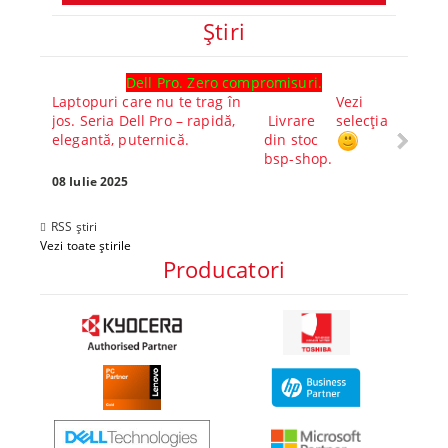
Ştiri
Dell Pro. Zero compromisuri.
Ghid l
Laptopuri care nu te trag în
Vezi
Core™ 
jos. Seria Dell Pro – rapidă,
Livrare
selecția
Alege-
elegantă, puternică.
din stoc
compl
bsp-shop.
Visezi 
tău? Pr
08 Iulie 2025
30 Mai 
RSS știri
Vezi toate știrile
Producatori