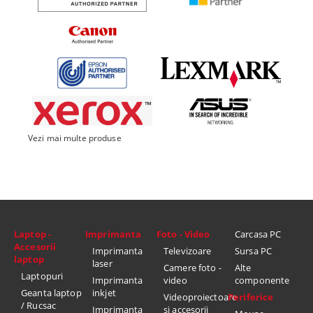
Vezi mai multe produse
Laptop -
Imprimanta
Foto - Video
Carcasa PC
Accesorii
Imprimanta
Televizoare
Sursa PC
laptop
laser
Camere foto -
Alte
Laptopuri
Imprimanta
video
componente
Geanta laptop
inkjet
Videoproiectoare
Periferice
/ Rucsac
Imprimanta
si accesorii