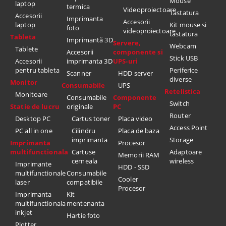
Mouse
laptop
termica
Videoproiectoare
Tastatura
Accesorii
Imprimanta
Accesorii
laptop
Kit mouse si
foto
videoproiectoare
tastatura
Tableta
Imprimantă 3D
Servere,
Webcam
Tablete
Accesorii
componente si
Stick USB
Accesorii
imprimanta 3D
UPS-uri
pentru tableta
Periferice
Scanner
HDD server
diverse
Monitor
Consumabile
UPS
Retelistica
Monitoare
Consumabile
Componente
Switch
Statie de lucru
originale
PC
Router
Desktop PC
Cartus toner
Placa video
Access Point
PC all in one
Cilindru
Placa de baza
imprimanta
Storage
Imprimanta
Procesor
multifunctionala
Cartuse
Adaptoare
Memorii RAM
cerneala
wireless
Imprimante
HDD - SSD
multifunctionale
Consumabile
Cooler
laser
compatibile
Procesor
Imprimanta
Kit
multifunctionala
mentenanta
inkjet
Hartie foto
Plotter