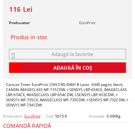
116 Lei
Producator:
EuroPrint
Produs in stoc
Adaugă la favorite
Cartuse Toner EuroPrint, CAN CRG-046H B Laser, 6300 pagini, black,
CANON IMAGECLASS MF-731CDW, I-SENSYS LBP-654CX, IMAGECLASS
LBP-654CX, IMAGECLASS LBP-654CDW, I-SENSYS LBP-653CDW, I-
SENSYS MF-735CX, IMAGECLASS MF-735CDW, I-SENSYS MF-732CDW, I-
SENSYS MF-734CDW
Producător:
EuroPrint
Cod:
5675-E
Greutate:
0.000
Kg
COMANDĂ RAPIDĂ