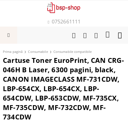
0752661111
Prima pagină
Consumabile
Consumabile compatibile
Cartuse Toner EuroPrint, CAN CRG-
046H B Laser, 6300 pagini, black,
CANON IMAGECLASS MF-731CDW,
LBP-654CX, LBP-654CX, LBP-
654CDW, LBP-653CDW, MF-735CX,
MF-735CDW, MF-732CDW, MF-
734CDW