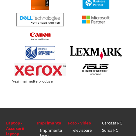
Vezi mai multe produse
Laptop -
Imprimanta
Foto - Video
Carcasa PC
Accesorii
Imprimanta
Televizoare
Sursa PC
laptop
laser