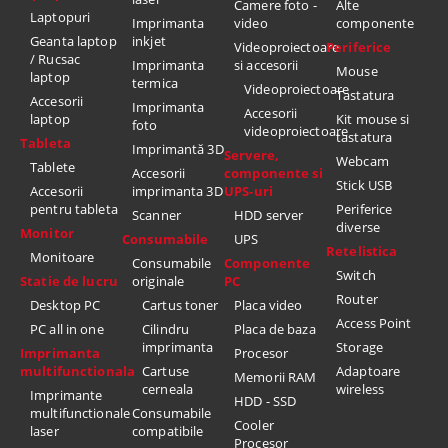
Camere foto -
Alte
Laptopuri
Imprimanta
video
componente
Geanta laptop
inkjet
Videoproiectoare
Periferice
/ Rucsac
Imprimanta
si accesorii
Mouse
laptop
termica
Videoproiectoare
Tastatura
Accesorii
Imprimanta
Accesorii
laptop
Kit mouse si
foto
videoproiectoare
tastatura
Tableta
Imprimantă 3D
Servere,
Webcam
Tablete
Accesorii
componente si
Stick USB
Accesorii
imprimanta 3D
UPS-uri
pentru tableta
Periferice
Scanner
HDD server
diverse
Monitor
Consumabile
UPS
Retelistica
Monitoare
Consumabile
Componente
Switch
Statie de lucru
originale
PC
Router
Desktop PC
Cartus toner
Placa video
Access Point
PC all in one
Cilindru
Placa de baza
imprimanta
Storage
Imprimanta
Procesor
multifunctionala
Cartuse
Adaptoare
Memorii RAM
cerneala
wireless
Imprimante
HDD - SSD
multifunctionale
Consumabile
Cooler
laser
compatibile
Procesor