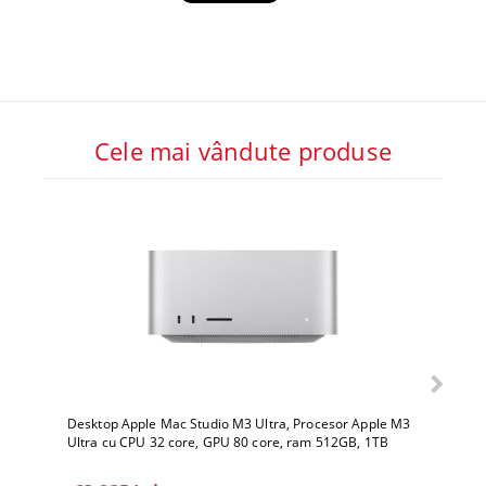
Cele mai vândute produse
Desktop Apple Mac Studio M3 Ultra, Procesor Apple M3
Deskto
Ultra cu CPU 32 core, GPU 80 core, ram 512GB, 1TB
Ultra 
SSD, macOS Sequoia
SSD, 