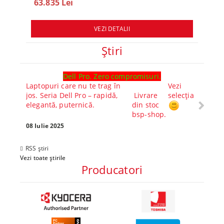
63.835 Lei
78.
VEZI DETALII
Ştiri
Dell Pro. Zero compromisuri.
Ghid l
Laptopuri care nu te trag în
Vezi
Core™ 
jos. Seria Dell Pro – rapidă,
Livrare
selecția
Alege-
elegantă, puternică.
din stoc
compl
bsp-shop.
Visezi 
tău? Pr
08 Iulie 2025
30 Mai 
RSS știri
Vezi toate știrile
Producatori