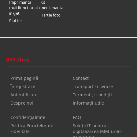
Imprimanta
Kit
multifunctionala
mentenanta
inkjet
Hartie foto
Plotter
BSP-Shop
Prima pagină
Contact
Înregistrare
Transport si livrare
Autentificare
Termeni şi condiţii
Despre noi
Informaţii utile
Confidenţialitate
FAQ
Politica Punctelor de
Soluții IT pentru
Fidelitate
digitalizarea IMM-urilor