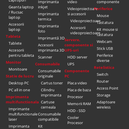
Laptopuri
Imprimanta
video
componente
Geanta laptop
inkjet
Videoproiectoare
Periferice
/ Rucsac
Imprimanta
si accesorii
Mouse
laptop
termica
Videoproiectoare
Tastatura
Accesorii
Imprimanta
Accesorii
laptop
Kit mouse si
foto
videoproiectoare
tastatura
Tableta
Imprimantă 3D
Servere,
Webcam
Tablete
Accesorii
componente si
Stick USB
Accesorii
imprimanta 3D
UPS-uri
pentru tableta
Periferice
Scanner
HDD server
diverse
Monitor
Consumabile
UPS
Retelistica
Monitoare
Consumabile
Componente
Switch
Statie de lucru
originale
PC
Router
Desktop PC
Cartus toner
Placa video
Access Point
PC all in one
Cilindru
Placa de baza
imprimanta
Storage
Imprimanta
Procesor
multifunctionala
Cartuse
Adaptoare
Memorii RAM
cerneala
wireless
Imprimante
HDD - SSD
multifunctionale
Consumabile
Cooler
laser
compatibile
Procesor
Imprimanta
Kit