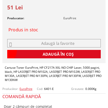
51 Lei
Producator:
EuroPrint
Produs in stoc
Adaugă la favorite
Cartuse Toner EuroPrint, HP CF217A XXL-NO CHIP Laser, 5000 pagini,
black, HP LASERJET PRO M102A, LASERJET PRO M102W, LASERJET PRO
M130A, LASERJET PRO M130FN, LASERJET PRO M130FW, LASERJET PRO
M130NW
Producător:
EuroPrint
Cod:
6401-E
Greutate:
0.000
Kg
COMANDĂ RAPIDĂ
Doar 2 câmpuri de completat