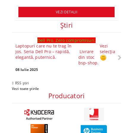
VEZI DETALII
Ştiri
Dell Pro. Zero compromisuri.
Ghid l
Laptopuri care nu te trag în
Vezi
Core™ 
jos. Seria Dell Pro – rapidă,
Livrare
selecția
Alege-
elegantă, puternică.
din stoc
compl
bsp-shop.
Visezi 
tău? Pr
08 Iulie 2025
30 Mai 
RSS știri
Vezi toate știrile
Producatori