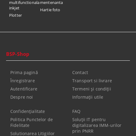
multifunctionala
mentenanta
inkjet
Hartie foto
Plotter
BSP-Shop
Prima pagină
Contact
Înregistrare
Transport si livrare
Autentificare
Termeni şi condiţii
Despre noi
Informaţii utile
Confidenţialitate
FAQ
Politica Punctelor de
Soluții IT pentru
Fidelitate
digitalizarea IMM-urilor
prin PNRR
Solutionarea Litigiilor