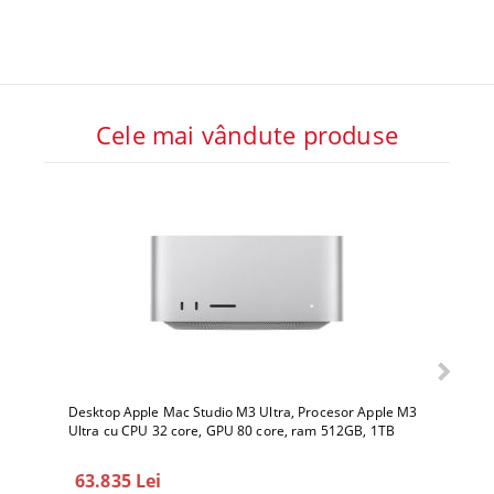
Cele mai vândute produse
Desktop Apple Mac Studio M3 Ultra, Procesor Apple M3
Deskto
Ultra cu CPU 32 core, GPU 80 core, ram 512GB, 1TB
Ultra 
SSD, macOS Sequoia
SSD, 
63.835 Lei
78.