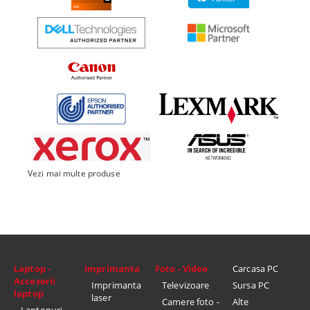
Vezi mai multe produse
Laptop -
Imprimanta
Foto - Video
Carcasa PC
Accesorii
Imprimanta
Televizoare
Sursa PC
laptop
laser
Camere foto -
Alte