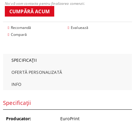
Noi vă vom contacta pentru finalizarea comenzii.
Recomandă
Evaluează
Compară
SPECIFICAȚII
OFERTĂ PERSONALIZATĂ
INFO
Specificații
Producator:
EuroPrint