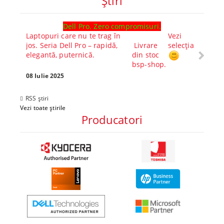
Ştiri
Dell Pro. Zero compromisuri.
Ghid l
Laptopuri care nu te trag în
Vezi
Core™ 
jos. Seria Dell Pro – rapidă,
Livrare
selecția
Alege-
elegantă, puternică.
din stoc
compl
bsp-shop.
Visezi 
tău? Pr
08 Iulie 2025
30 Mai 
RSS știri
Vezi toate știrile
Producatori