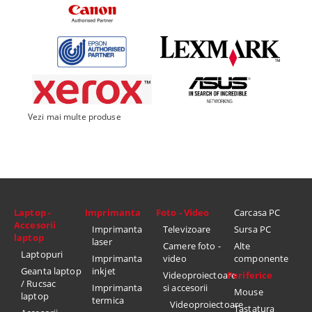
Vezi mai multe produse
Laptop -
Imprimanta
Foto - Video
Carcasa PC
Accesorii
Imprimanta
Televizoare
Sursa PC
laptop
laser
Camere foto -
Alte
Laptopuri
Imprimanta
video
componente
Geanta laptop
inkjet
Videoproiectoare
Periferice
/ Rucsac
Imprimanta
si accesorii
Mouse
laptop
termica
Videoproiectoare
Tastatura