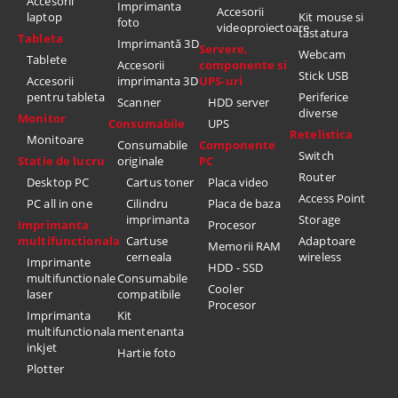
Accesorii
Imprimanta
Accesorii
laptop
Kit mouse si
foto
videoproiectoare
tastatura
Tableta
Imprimantă 3D
Servere,
Webcam
Tablete
Accesorii
componente si
Stick USB
Accesorii
imprimanta 3D
UPS-uri
pentru tableta
Periferice
Scanner
HDD server
diverse
Monitor
Consumabile
UPS
Retelistica
Monitoare
Consumabile
Componente
Switch
Statie de lucru
originale
PC
Router
Desktop PC
Cartus toner
Placa video
Access Point
PC all in one
Cilindru
Placa de baza
imprimanta
Storage
Imprimanta
Procesor
multifunctionala
Cartuse
Adaptoare
Memorii RAM
cerneala
wireless
Imprimante
HDD - SSD
multifunctionale
Consumabile
Cooler
laser
compatibile
Procesor
Imprimanta
Kit
multifunctionala
mentenanta
inkjet
Hartie foto
Plotter