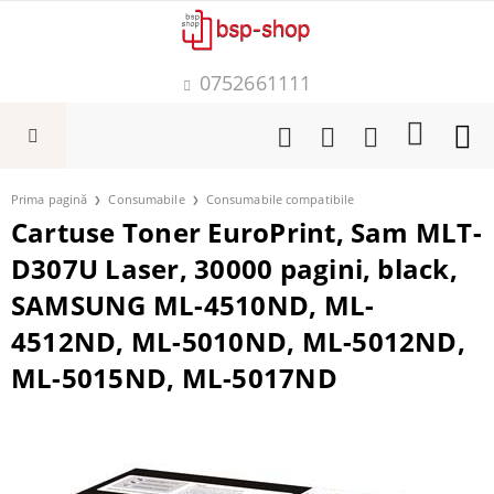
0752661111
Prima pagină
Consumabile
Consumabile compatibile
Cartuse Toner EuroPrint, Sam MLT-
D307U Laser, 30000 pagini, black,
SAMSUNG ML-4510ND, ML-
4512ND, ML-5010ND, ML-5012ND,
ML-5015ND, ML-5017ND