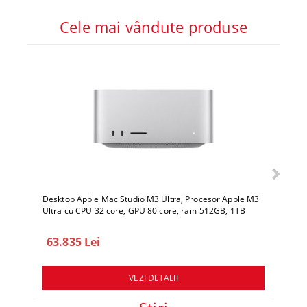
Cele mai vândute produse
Desktop Apple Mac Studio M3 Ultra, Procesor Apple M3
Deskto
Ultra cu CPU 32 core, GPU 80 core, ram 512GB, 1TB
Ultra 
SSD, macOS Sequoia
SSD, 
63.835 Lei
78.
VEZI DETALII