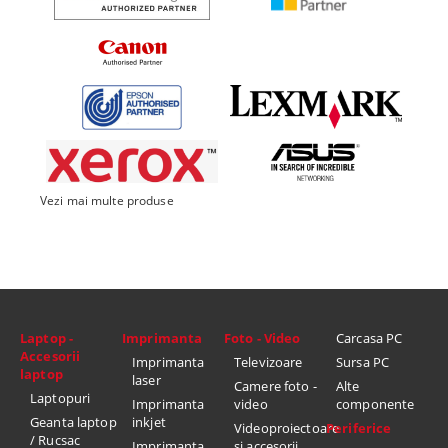
Vezi mai multe produse
Laptop -
Imprimanta
Foto - Video
Carcasa PC
Accesorii
Imprimanta
Televizoare
Sursa PC
laptop
laser
Camere foto -
Alte
Laptopuri
Imprimanta
video
componente
Geanta laptop
inkjet
Videoproiectoare
Periferice
/ Rucsac
Imprimanta
si accesorii