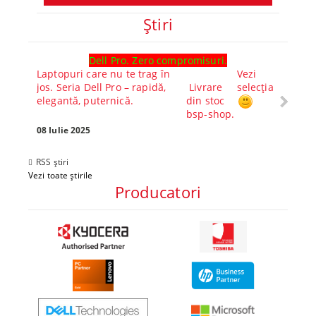
Ştiri
Dell Pro. Zero compromisuri.
Ghid l
Laptopuri care nu te trag în
Vezi
Core™ 
jos. Seria Dell Pro – rapidă,
Livrare
selecția
Alege-
elegantă, puternică.
din stoc
compl
bsp-shop.
Visezi 
tău? Pr
08 Iulie 2025
30 Mai 
RSS știri
Vezi toate știrile
Producatori