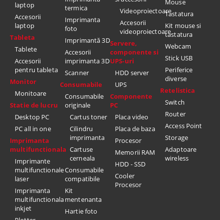
Mouse
laptop
termica
Videoproiectoare
Tastatura
Accesorii
Imprimanta
Accesorii
laptop
Kit mouse si
foto
videoproiectoare
tastatura
Tableta
Imprimantă 3D
Servere,
Webcam
Tablete
Accesorii
componente si
Stick USB
Accesorii
imprimanta 3D
UPS-uri
pentru tableta
Periferice
Scanner
HDD server
diverse
Monitor
Consumabile
UPS
Retelistica
Monitoare
Consumabile
Componente
Switch
Statie de lucru
originale
PC
Router
Desktop PC
Cartus toner
Placa video
Access Point
PC all in one
Cilindru
Placa de baza
imprimanta
Storage
Imprimanta
Procesor
multifunctionala
Cartuse
Adaptoare
Memorii RAM
cerneala
wireless
Imprimante
HDD - SSD
multifunctionale
Consumabile
Cooler
laser
compatibile
Procesor
Imprimanta
Kit
multifunctionala
mentenanta
inkjet
Hartie foto