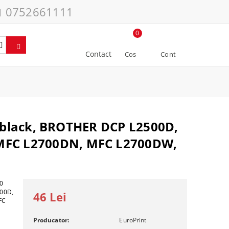
0752661111
0
Contact
Cos
Cont
, black, BROTHER DCP L2500D,
 MFC L2700DN, MFC L2700DW,
00
300D,
46 Lei
FC
Producator:
EuroPrint