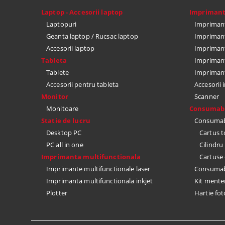
Laptop - Accesorii laptop
Impriman
Laptopuri
Imprimant
Geanta laptop / Rucsac laptop
Imprimant
Accesorii laptop
Imprimant
Tableta
Imprimant
Tablete
Impriman
Accesorii pentru tableta
Accesorii
Monitor
Scanner
Monitoare
Consumabi
Statie de lucru
Consumabi
Desktop PC
Cartus 
PC all in one
Cilindr
Imprimanta multifunctionala
Cartuse 
Imprimante multifunctionale laser
Consumabi
Imprimanta multifunctionala inkjet
Kit mente
Plotter
Hartie fot