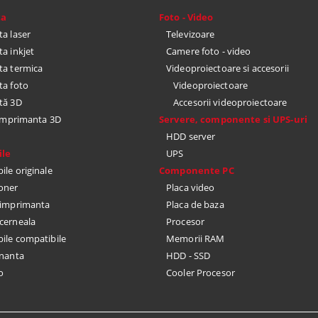
ta
Foto - Video
a laser
Televizoare
a inkjet
Camere foto - video
a termica
Videoproiectoare si accesorii
a foto
Videoproiectoare
tă 3D
Accesorii videoproiectoare
 imprimanta 3D
Servere, componente si UPS-uri
HDD server
le
UPS
le originale
Componente PC
toner
Placa video
u imprimanta
Placa de baza
cerneala
Procesor
le compatibile
Memorii RAM
nanta
HDD - SSD
o
Cooler Procesor