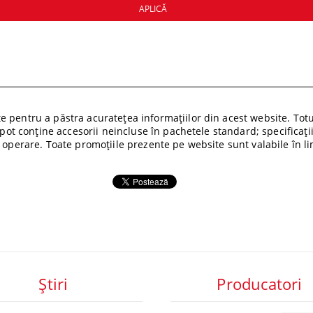
 pentru a păstra acuratețea informațiilor din acest website. Totuș
i pot conține accesorii neincluse în pachetele standard; specificați
 operare. Toate promoțiile prezente pe website sunt valabile în lim
Ştiri
Producatori