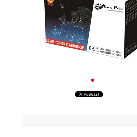
Alte co
Periferice
Retelistica
Supraveghere Video IP
Servere, componente si UPS-uri
Componente PC