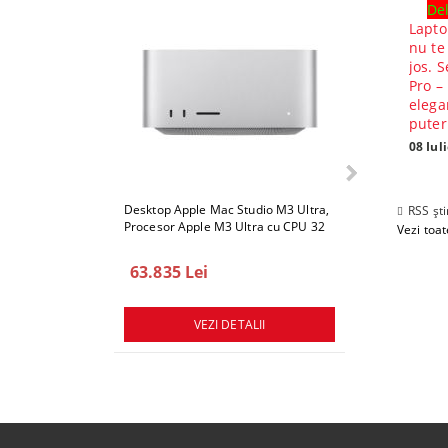
Del
Lapto
nu te
jos. S
Pro –
elega
puter
08 Iul
Desktop Apple Mac Studio M3 Ultra,
Desktop Apple 
RSS ști
Procesor Apple M3 Ultra cu CPU 32
Procesor Apple
Vezi toate
core, GPU 80 core, ram 512GB, 1TB
core, GPU 80 c
SSD, macOS Sequoia
SSD, macOS Se
63.835 Lei
78.747 Lei
VEZI DETALII
VEZ