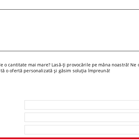
 o cantitate mai mare? Lasă-ți provocările pe mâna noastră! Ne o
cită o ofertă personalizată și găsim soluția împreună!