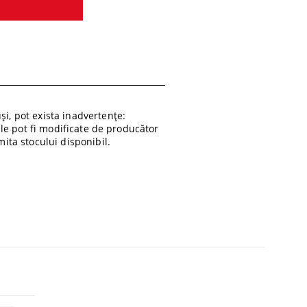
i, pot exista inadvertențe:
ile pot fi modificate de producător
ita stocului disponibil.