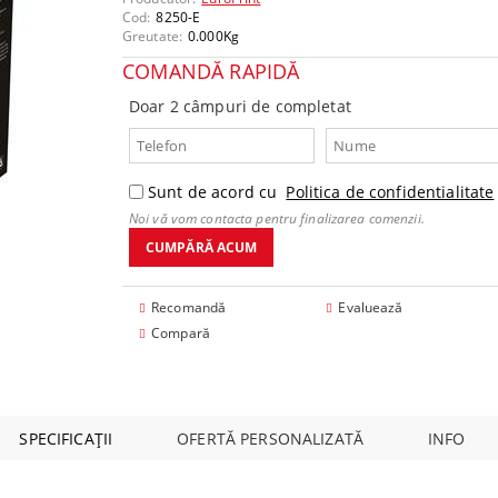
mponente
Cod:
8250-E
Greutate:
0.000
Kg
COMANDĂ RAPIDĂ
Doar 2 câmpuri de completat
Sunt de acord cu
Politica de confidentialitate
Noi vă vom contacta pentru finalizarea comenzii.
Recomandă
Evaluează
Compară
SPECIFICAȚII
OFERTĂ PERSONALIZATĂ
INFO