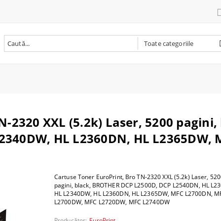
ri
re
 PC
te multifunctionale laser
nta laser
bile originale
are
ver
deo
N-2320 XXL (5.2k) Laser, 5200 pagini
aptop / Rucsac laptop
i pentru tableta
n one
nta multifunctionala
ta inkjet
bile compatibile
oto - video
ra
 baza
L2340DW, HL L2360DN, HL L2365DW,
i laptop
nta termica
tenanta
iectoare si accesorii
e si tastatura
oint
r
nta foto
oto
m
i RAM
ntă 3D
B
re wireless
SD
Cartuse Toner EuroPrint, Bro TN-2320 XXL (5.2k) Laser, 52
ii imprimanta 3D
ce diverse
rocesor
pagini, black, BROTHER DCP L2500D, DCP L2540DN, HL L2
HL L2340DW, HL L2360DN, HL L2365DW, MFC L2700DN, M
 PC
L2700DW, MFC L2720DW, MFC L2740DW
C
Producător:
EuroPrint