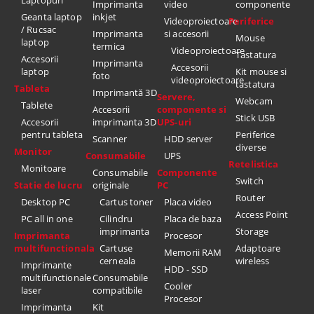
Laptopuri
Imprimanta
video
componente
Geanta laptop
inkjet
Videoproiectoare
Periferice
/ Rucsac
Imprimanta
si accesorii
Mouse
laptop
termica
Videoproiectoare
Tastatura
Accesorii
Imprimanta
Accesorii
laptop
Kit mouse si
foto
videoproiectoare
tastatura
Tableta
Imprimantă 3D
Servere,
Webcam
Tablete
Accesorii
componente si
Stick USB
Accesorii
imprimanta 3D
UPS-uri
pentru tableta
Periferice
Scanner
HDD server
diverse
Monitor
Consumabile
UPS
Retelistica
Monitoare
Consumabile
Componente
Switch
Statie de lucru
originale
PC
Router
Desktop PC
Cartus toner
Placa video
Access Point
PC all in one
Cilindru
Placa de baza
imprimanta
Storage
Imprimanta
Procesor
multifunctionala
Cartuse
Adaptoare
Memorii RAM
cerneala
wireless
Imprimante
HDD - SSD
multifunctionale
Consumabile
Cooler
laser
compatibile
Procesor
Imprimanta
Kit