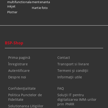
multifunctionala
mentenanta
inkjet
Hartie foto
Plotter
BSP-Shop
Prima pagină
Contact
Înregistrare
Transport si livrare
Autentificare
Termeni şi condiţii
Despre noi
Informaţii utile
Confidenţialitate
FAQ
Politica Punctelor de
Soluții IT pentru
Fidelitate
digitalizarea IMM-urilor
prin PNRR
Solutionarea Litigiilor