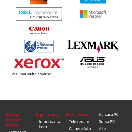
Vezi mai multe produse
Laptop -
Imprimanta
Foto - Video
Carcasa PC
Accesorii
Imprimanta
Televizoare
Sursa PC
laptop
laser
Camere foto -
Alte