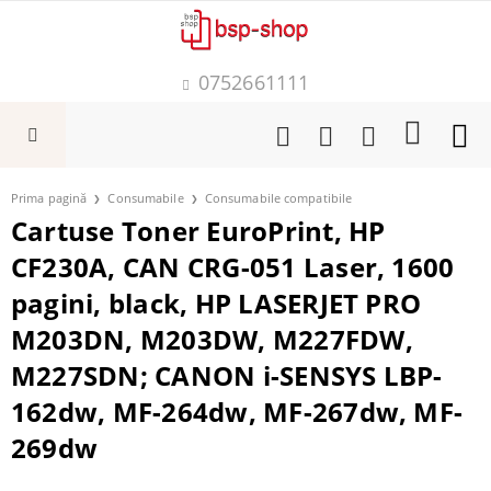
0752661111
Prima pagină
Consumabile
Consumabile compatibile
Cartuse Toner EuroPrint, HP
CF230A, CAN CRG-051 Laser, 1600
pagini, black, HP LASERJET PRO
M203DN, M203DW, M227FDW,
M227SDN; CANON i-SENSYS LBP-
162dw, MF-264dw, MF-267dw, MF-
269dw