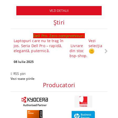
VEZI DETALII
Ştiri
Dell Pro. Zero compromisuri.
Ghid l
Laptopuri care nu te trag în
Vezi
Core™ 
jos. Seria Dell Pro – rapidă,
Livrare
selecția
Alege-
elegantă, puternică.
din stoc
compl
bsp-shop.
Visezi 
tău? Pr
08 Iulie 2025
30 Mai 
RSS știri
Vezi toate știrile
Producatori