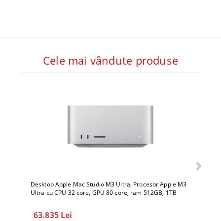
Cele mai vândute produse
Desktop Apple Mac Studio M3 Ultra, Procesor Apple M3
Deskto
Ultra cu CPU 32 core, GPU 80 core, ram 512GB, 1TB
Ultra 
SSD, macOS Sequoia
SSD, 
63.835 Lei
78.