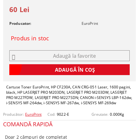
60 Lei
Producator:
EuroPrint
Produs in stoc
Adaugă la favorite
Cartuse Toner EuroPrint, HP CF230A, CAN CRG-051 Laser, 1600 pagini,
black, HP LASERJET PRO M203DN, LASERJET PRO M203DW, LASERJET
PRO M227FDW, LASERJET PRO M227SDN; CANON i-SENSYS LBP-162dw,
i-SENSYS MF-264dw, i-SENSYS MF-267dw, i-SENSYS MF-269dw
Producător:
EuroPrint
Cod:
9022-E
Greutate:
0.000
Kg
COMANDĂ RAPIDĂ
Doar 2 câmpuri de completat