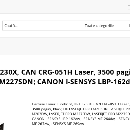
ri
re
 PC
te multifunctionale laser
nta laser
bile originale
are
ver
deo
F230X, CAN CRG-051H Laser, 3500 pagi
aptop / Rucsac laptop
i pentru tableta
n one
nta multifunctionala
ta inkjet
bile compatibile
oto - video
ra
 baza
227SDN; CANON i-SENSYS LBP-162dw
i laptop
nta termica
tenanta
iectoare si accesorii
e si tastatura
oint
r
nta foto
oto
m
i RAM
ntă 3D
B
re wireless
SD
Cartuse Toner EuroPrint, HP CF230X, CAN CRG-051H Laser,
ii imprimanta 3D
ce diverse
rocesor
3500 pagini, black, HP LASERJET PRO M203DN, LASERJET P
M203DW, LASERJET PRO M227FDW, LASERJET PRO M227SD
 PC
CANON i-SENSYS LBP-162dw, i-SENSYS MF-264dw, i-SENSY
MF-267dw, i-SENSYS MF-269dw
C