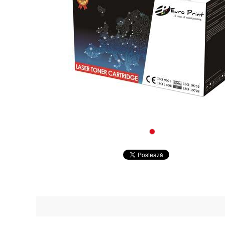
Alte co
Periferice
Retelistica
Supraveghere Video IP
Servere, componente si UPS-uri
Componente PC