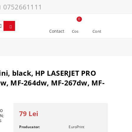
0752661111
0
Contact
Cos
Cont
ni, black, HP LASERJET PRO
, MF-264dw, MF-267dw, MF-
RO
79 Lei
N;
S
Producator:
EuroPrint