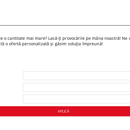
 o cantitate mai mare? Lasă-ți provocările pe mâna noastră! Ne o
cită o ofertă personalizată și găsim soluția împreună!