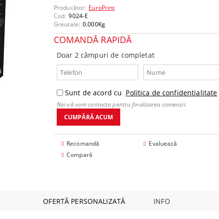
mponente
Producător:
EuroPrint
Cod:
9024-E
Greutate:
0.000
Kg
COMANDĂ RAPIDĂ
Doar 2 câmpuri de completat
Sunt de acord cu
Politica de confidentialitate
Noi vă vom contacta pentru finalizarea comenzii.
Recomandă
Evaluează
Compară
OFERTĂ PERSONALIZATĂ
INFO