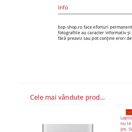
Info
bsp-shop.ro face eforturi permanente
fotografiile au caracter informativ ș
fără preaviz sau pot conține erori de
Cele mai vândute produse
Del
Lapto
nu te
jos. S