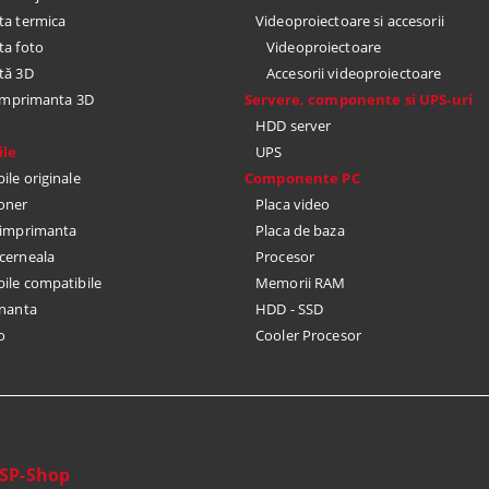
a termica
Videoproiectoare si accesorii
a foto
Videoproiectoare
tă 3D
Accesorii videoproiectoare
 imprimanta 3D
Servere, componente si UPS-uri
HDD server
le
UPS
le originale
Componente PC
toner
Placa video
u imprimanta
Placa de baza
cerneala
Procesor
le compatibile
Memorii RAM
nanta
HDD - SSD
o
Cooler Procesor
SP-Shop