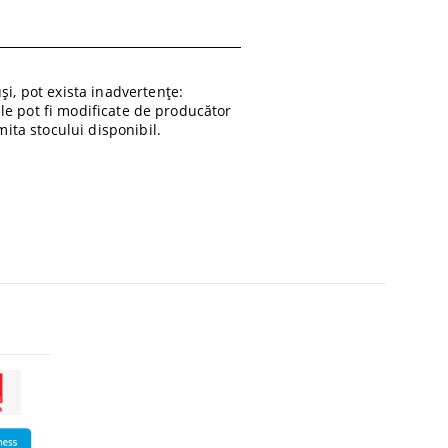
i, pot exista inadvertențe:
ile pot fi modificate de producător
ita stocului disponibil.
ick
aici
sa vezi brosu
Click
aici
sa vezi brosura Lenovo
ick
martie2024!
<
ci
sa vezi brosura Lenovo
01 Martie 2024
artie2024