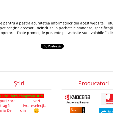
 pentru a păstra acuratețea informațiilor din acest website. Totuș
i pot conține accesorii neincluse în pachetele standard; specificați
 operare. Toate promoțiile prezente pe website sunt valabile în lim
Ştiri
Producatori
l Pro. Zero compromisuri.
Ghid laptop-uri Lenovo cu
Cl
puri care
Vezi
procesoare Intel® Core™ Ultra:
Cl
 trag în
Livrare
selecția
Performanță. Inovație.
ai
eria Dell
din
Experiență. Alege-ți modelul
m