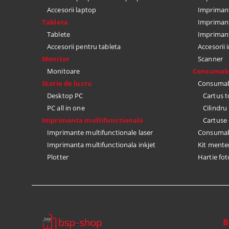
Accesorii laptop
Imprimant
Tableta
Imprimant
Tablete
Impriman
Accesorii pentru tableta
Accesorii
Monitor
Scanner
Monitoare
Consumabi
Statie de lucru
Consumabi
Desktop PC
Cartus 
PC all in one
Cilindr
Imprimanta multifunctionala
Cartuse 
Imprimante multifunctionale laser
Consumabi
Imprimanta multifunctionala inkjet
Kit mente
Plotter
Hartie fot
B