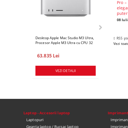
Pro –
elega
puter
08 Iul
Desktop Apple Mac Studio M3 Ultra,
Desktop Apple 
RSS ști
Procesor Apple M3 Ultra cu CPU 32
Procesor Apple
Vezi toate
core, GPU 80 core, ram 512GB, 1TB
core, GPU 80 c
SSD, macOS Sequoia
SSD, macOS Se
63.835 Lei
78.747 Lei
VEZI DETALII
VEZ
Laptop - Accesorii laptop
Impriman
Laptopuri
Imprimant
Geanta laptop / Rucsac laptop
Imprimant