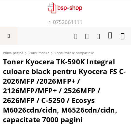
0752661111
Prima pagină
Consumabile
Consumabile compatibile
Toner Kyocera TK-590K Integral
culoare black pentru Kyocera FS C-
2026MFP /2026MFP+ /
2126MFP/MFP+ / 2526MFP /
2626MFP / C-5250 / Ecosys
M6026cdn/cidn, M6526cdn/cidn,
capacitate 7000 pagini