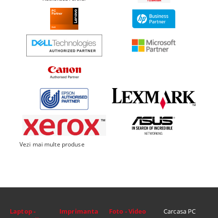
Vezi mai multe produse
Laptop -
Imprimanta
Foto - Video
Carcasa PC