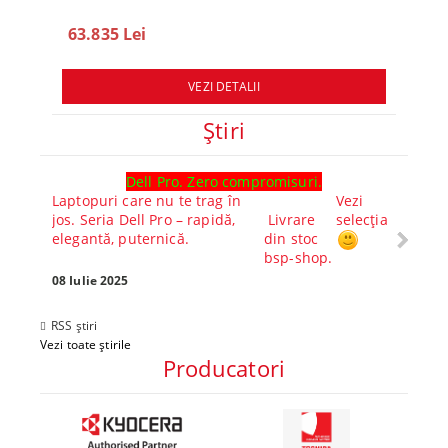
SSD, macOS Sequoia
SSD, 
63.835 Lei
78.
VEZI DETALII
Ştiri
Dell Pro. Zero compromisuri.
Ghid l
Laptopuri care nu te trag în
Vezi
Core™ 
jos. Seria Dell Pro – rapidă,
Livrare
selecția
Alege-
elegantă, puternică.
din stoc
compl
bsp-shop.
Visezi 
tău? Pr
08 Iulie 2025
30 Mai 
RSS știri
Vezi toate știrile
Producatori