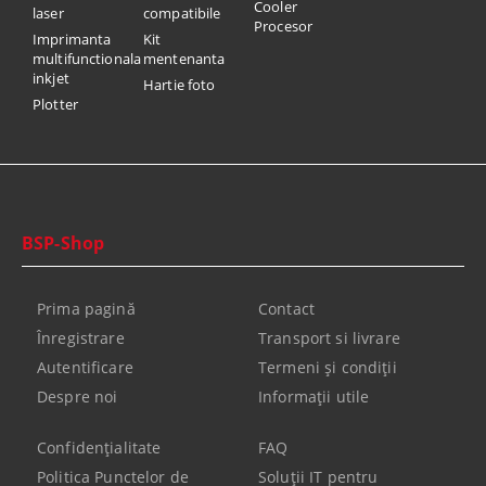
Cooler
laser
compatibile
Procesor
Imprimanta
Kit
multifunctionala
mentenanta
inkjet
Hartie foto
Plotter
BSP-Shop
Prima pagină
Contact
Înregistrare
Transport si livrare
Autentificare
Termeni şi condiţii
Despre noi
Informaţii utile
Confidenţialitate
FAQ
Politica Punctelor de
Soluții IT pentru