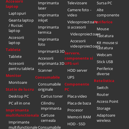
Accesorii
Imprimanta
Televizoare
Sursa PC
laptop
laser
Camere foto -
Alte
Laptopuri
Imprimanta
video
componente
Geanta laptop
inkjet
Videoproiectoare
Periferice
/ Rucsac
Imprimanta
si accesorii
Mouse
laptop
termica
Videoproiectoare
Tastatura
Accesorii
Imprimanta
Accesorii
laptop
Kit mouse si
foto
videoproiectoare
tastatura
Tableta
Imprimantă 3D
Servere,
Webcam
Tablete
Accesorii
componente si
Stick USB
Accesorii
imprimanta 3D
UPS-uri
pentru tableta
Periferice
Scanner
HDD server
diverse
Monitor
Consumabile
UPS
Retelistica
Monitoare
Consumabile
Componente
Switch
Statie de lucru
originale
PC
Router
Desktop PC
Cartus toner
Placa video
Access Point
PC all in one
Cilindru
Placa de baza
imprimanta
Storage
Imprimanta
Procesor
multifunctionala
Cartuse
Adaptoare
Memorii RAM
cerneala
wireless
Imprimante
HDD - SSD
multifunctionale
Consumabile