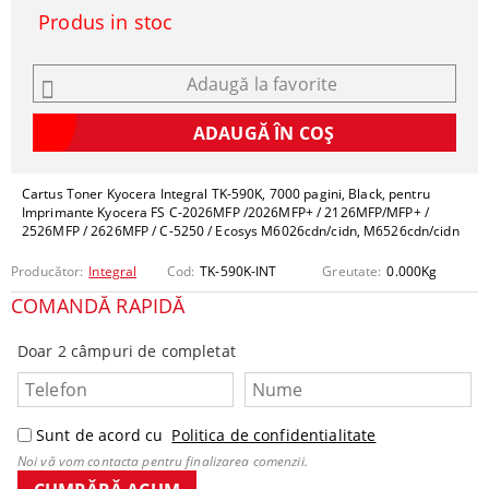
Produs in stoc
Adaugă la favorite
Cartus Toner Kyocera Integral TK-590K, 7000 pagini, Black, pentru
Imprimante Kyocera FS C-2026MFP /2026MFP+ / 2126MFP/MFP+ /
2526MFP / 2626MFP / C-5250 / Ecosys M6026cdn/cidn, M6526cdn/cidn
Producător:
Integral
Cod:
TK-590K-INT
Greutate:
0.000
Kg
COMANDĂ RAPIDĂ
Doar 2 câmpuri de completat
Sunt de acord cu
Politica de confidentialitate
Noi vă vom contacta pentru finalizarea comenzii.