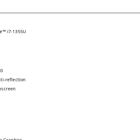
re™ i7-1355U
80
ti-reflection
hscreen
 Xe Graphics