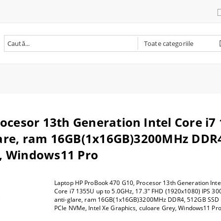
ri
re
 PC
te multifunctionale laser
nta laser
bile originale
are
ver
deo
cesor 13th Generation Intel Core i7 
aptop / Rucsac laptop
i pentru tableta
n one
nta multifunctionala
ta inkjet
bile compatibile
oto - video
ra
 baza
-glare, ram 16GB(1x16GB)3200MHz DDR
i laptop
nta termica
tenanta
iectoare si accesorii
e si tastatura
oint
r
y, Windows11 Pro
nta foto
oto
m
i RAM
ntă 3D
B
re wireless
SD
Laptop HP ProBook 470 G10, Procesor 13th Generation Inte
ii imprimanta 3D
ce diverse
rocesor
Core i7 1355U up to 5.0GHz, 17.3" FHD (1920x1080) IPS 300
 PC
anti-glare, ram 16GB(1x16GB)3200MHz DDR4, 512GB SSD
PCIe NVMe, Intel Xe Graphics, culoare Grey, Windows11 Pr
C