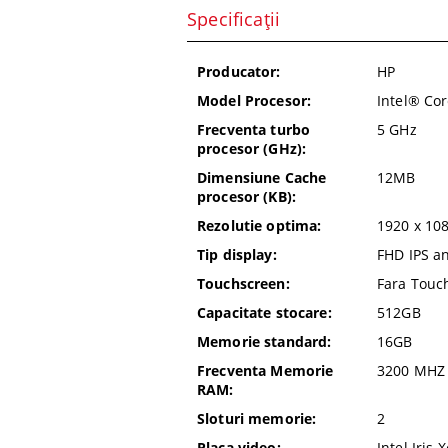
Specificații
Producator:
HP
Model Procesor:
Intel® Co
Frecventa turbo
5 GHz
procesor (GHz):
Dimensiune Cache
12MB
procesor (KB):
Rezolutie optima:
1920 x 10
Tip display:
FHD IPS an
Touchscreen:
Fara Touc
Capacitate stocare:
512GB
Memorie standard:
16GB
Frecventa Memorie
3200 MHZ
RAM:
Sloturi memorie:
2
Placa video:
Intel Iris