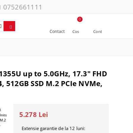
0752661111
0
Contact
Cos
Cont
1355U up to 5.0GHz, 17.3" FHD
4, 512GB SSD M.2 PCIe NVMe,
l
5.278 Lei
nits
 M.2
o
Extensie garantie de la 12 luni: