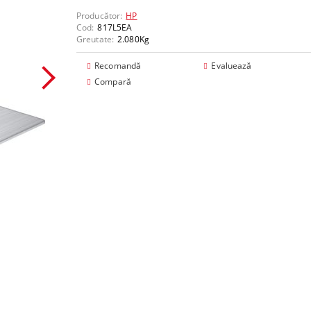
mponente
Producător:
HP
Cod:
817L5EA
Greutate:
2.080
Kg
Recomandă
Evaluează
Compară