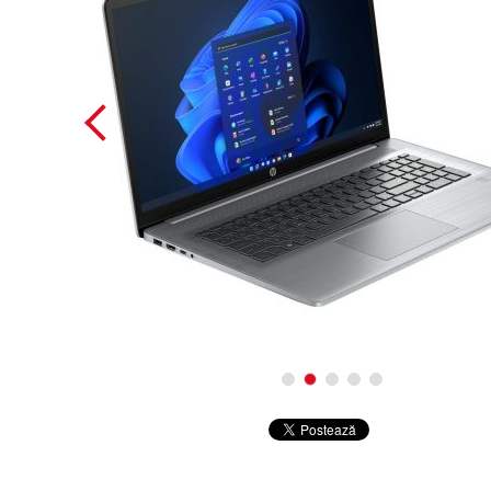
Alte co
Periferice
Retelistica
Supraveghere Video IP
Servere, componente si UPS-uri
Componente PC