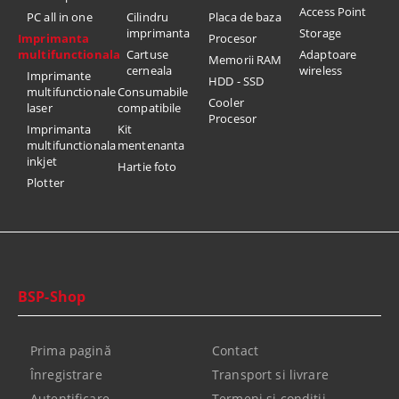
Access Point
PC all in one
Cilindru
Placa de baza
imprimanta
Storage
Imprimanta
Procesor
multifunctionala
Cartuse
Adaptoare
Memorii RAM
cerneala
wireless
Imprimante
HDD - SSD
multifunctionale
Consumabile
Cooler
laser
compatibile
Procesor
Imprimanta
Kit
multifunctionala
mentenanta
inkjet
Hartie foto
Plotter
BSP-Shop
Prima pagină
Contact
Înregistrare
Transport si livrare
Autentificare
Termeni şi condiţii