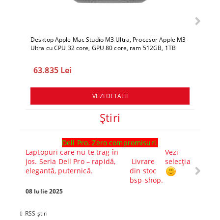
Desktop Apple Mac Studio M3 Ultra, Procesor Apple M3
Deskto
Ultra cu CPU 32 core, GPU 80 core, ram 512GB, 1TB
Ultra 
SSD, macOS Sequoia
SSD, 
63.835 Lei
78.
VEZI DETALII
Ştiri
Dell Pro. Zero compromisuri.
Ghid l
Laptopuri care nu te trag în
Vezi
Core™ 
jos. Seria Dell Pro – rapidă,
Livrare
selecția
Alege-
elegantă, puternică.
din stoc
compl
bsp-shop.
Visezi 
tău? Pr
08 Iulie 2025
30 Mai 
RSS știri