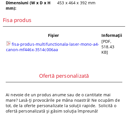
Dimensiuni (W x D x H
453 x 464 x 392
mm
mm):
Fisa produs
Fișier
Informații
[PDF,
fisa-produs-multifunctionala-laser-mono-a4-
518.43
canon-mf446x-3514c006aa
KB]
Ofertă personalizată
Ai nevoie de un produs anume sau de o cantitate mai
mare? Lasă-ți provocările pe mâna noastră! Ne ocupăm de
tot, de la oferte personalizate la soluții rapide. Solicită o
ofertă personalizată și găsim soluția împreună!