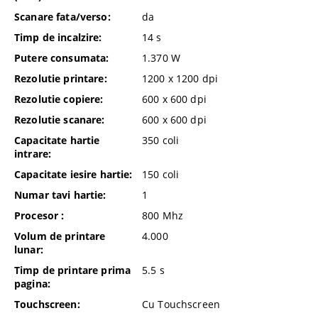
Scanare fata/verso:
da
Timp de incalzire:
14
s
Putere consumata:
1.370
W
Rezolutie printare:
1200 x 1200
dpi
Rezolutie copiere:
600 x 600
dpi
Rezolutie scanare:
600 x 600
dpi
Capacitate hartie
350
coli
intrare:
Capacitate iesire hartie:
150
coli
Numar tavi hartie:
1
Procesor :
800 Mhz
Volum de printare
4.000
lunar:
Timp de printare prima
5.5
s
pagina:
Touchscreen:
Cu Touchscreen