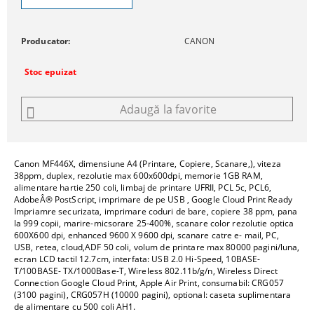
Producator:
CANON
Stoc epuizat
Adaugă la favorite
Canon MF446X, dimensiune A4 (Printare, Copiere, Scanare,), viteza
38ppm, duplex, rezolutie max 600x600dpi, memorie 1GB RAM,
alimentare hartie 250 coli, limbaj de printare UFRII, PCL 5c, PCL6,
AdobeÂ® PostScript, imprimare de pe USB , Google Cloud Print Ready
Impriamre securizata, imprimare coduri de bare, copiere 38 ppm, pana
la 999 copii, marire-micsorare 25-400%, scanare color rezolutie optica
600X600 dpi, enhanced 9600 X 9600 dpi, scanare catre e- mail, PC,
USB, retea, cloud,ADF 50 coli, volum de printare max 80000 pagini/luna,
ecran LCD tactil 12.7cm, interfata: USB 2.0 Hi-Speed, 10BASE-
T/100BASE- TX/1000Base-T, Wireless 802.11b/g/n, Wireless Direct
Connection Google Cloud Print, Apple Air Print, consumabil: CRG057
(3100 pagini), CRG057H (10000 pagini), optional: caseta suplimentara
de alimentare cu 500 coli AH1.