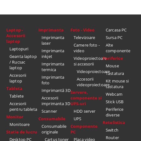
Laptop -
Imprimanta
Foto - Video
Carcasa PC
Accesorii
Imprimanta
Televizoare
Sursa PC
laptop
laser
Camere foto -
Alte
Laptopuri
Imprimanta
video
componente
Geanta laptop
inkjet
Videoproiectoare
Periferice
/ Rucsac
Imprimanta
si accesorii
Mouse
laptop
termica
Videoproiectoare
Tastatura
Accesorii
Imprimanta
Accesorii
laptop
Kit mouse si
foto
videoproiectoare
tastatura
Tableta
Imprimantă 3D
Servere,
Webcam
Tablete
Accesorii
componente si
Stick USB
Accesorii
imprimanta 3D
UPS-uri
pentru tableta
Periferice
Scanner
HDD server
diverse
Monitor
Consumabile
UPS
Retelistica
Monitoare
Consumabile
Componente
Switch
Statie de lucru
originale
PC
Router
Desktop PC
Cartus toner
Placa video