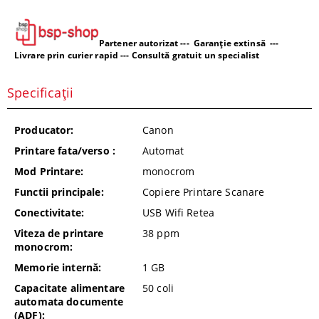
Partener autorizat --- Garanție extinsă ---
Livrare prin curier rapid --- Consultă gratuit un specialist
Specificații
Producator:
Canon
Printare fata/verso :
Automat
Mod Printare:
monocrom
Functii principale:
Copiere Printare Scanare
Conectivitate:
USB Wifi Retea
Viteza de printare
38
ppm
monocrom:
Memorie internă:
1 GB
Capacitate alimentare
50
coli
automata documente
(ADF):