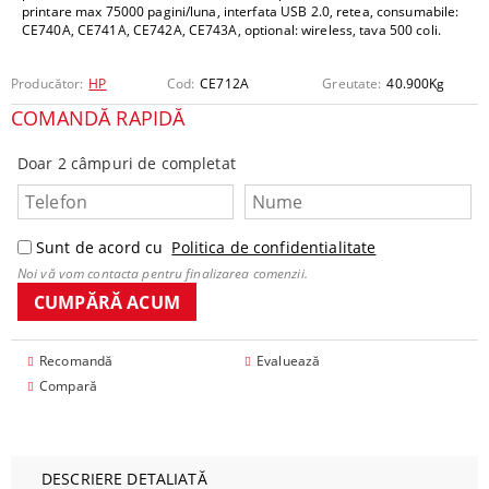
printare max 75000 pagini/luna, interfata USB 2.0, retea, consumabile:
CE740A, CE741A, CE742A, CE743A, optional: wireless, tava 500 coli.
Producător:
HP
Cod:
CE712A
Greutate:
40.900
Kg
COMANDĂ RAPIDĂ
Doar 2 câmpuri de completat
Sunt de acord cu
Politica de confidentialitate
Noi vă vom contacta pentru finalizarea comenzii.
Recomandă
Evaluează
Compară
DESCRIERE DETALIATĂ