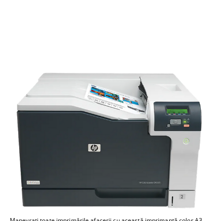
Manevraţi toate imprimările afacerii cu această imprimantă color A3