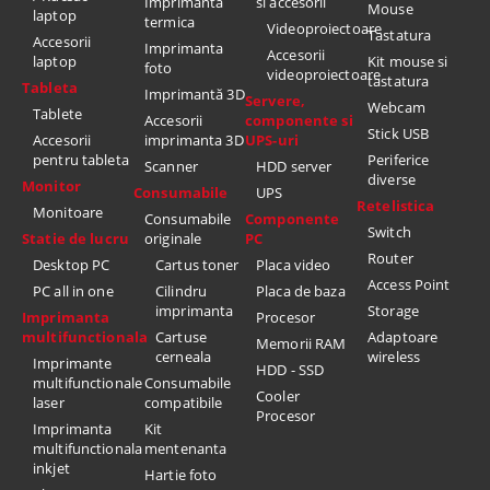
Imprimanta
si accesorii
Mouse
laptop
termica
Videoproiectoare
Tastatura
Accesorii
Imprimanta
Accesorii
laptop
Kit mouse si
foto
videoproiectoare
tastatura
Tableta
Imprimantă 3D
Servere,
Webcam
Tablete
Accesorii
componente si
Stick USB
Accesorii
imprimanta 3D
UPS-uri
pentru tableta
Periferice
Scanner
HDD server
diverse
Monitor
Consumabile
UPS
Retelistica
Monitoare
Consumabile
Componente
Switch
Statie de lucru
originale
PC
Router
Desktop PC
Cartus toner
Placa video
Access Point
PC all in one
Cilindru
Placa de baza
imprimanta
Storage
Imprimanta
Procesor
multifunctionala
Cartuse
Adaptoare
Memorii RAM
cerneala
wireless
Imprimante
HDD - SSD
multifunctionale
Consumabile
Cooler
laser
compatibile
Procesor
Imprimanta
Kit
multifunctionala
mentenanta
inkjet
Hartie foto