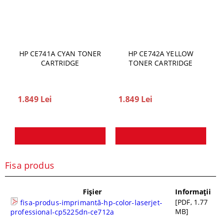
HP CE741A CYAN TONER
HP CE742A YELLOW
CARTRIDGE
TONER CARTRIDGE
1.849 Lei
1.849 Lei
Fisa produs
Fișier
Informații
[PDF, 1.77
fisa-produs-imprimantă-hp-color-laserjet-
MB]
professional-cp5225dn-ce712a