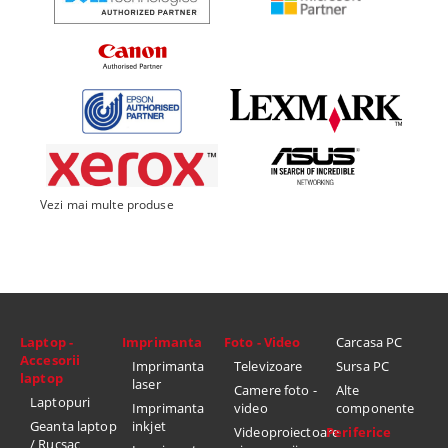
Vezi mai multe produse
Laptop -
Imprimanta
Foto - Video
Carcasa PC
Accesorii
Imprimanta
Televizoare
Sursa PC
laptop
laser
Camere foto -
Alte
Laptopuri
Imprimanta
video
componente
Geanta laptop
inkjet
Videoproiectoare
Periferice
/ Rucsac