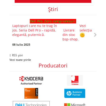
Ştiri
Dell Pro. Zero compromisuri.
Ghid l
Laptopuri care nu te trag în
Vezi
Core™ 
jos. Seria Dell Pro – rapidă,
Livrare
selecția
Alege-
elegantă, puternică.
din stoc
compl
bsp-shop.
Visezi 
tău? Pr
08 Iulie 2025
30 Mai 
RSS știri
Vezi toate știrile
Producatori