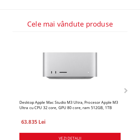
Cele mai vândute produse
Desktop Apple Mac Studio M3 Ultra, Procesor Apple M3
Deskto
Ultra cu CPU 32 core, GPU 80 core, ram 512GB, 1TB
Ultra 
SSD, macOS Sequoia
SSD, 
63.835 Lei
78.
VEZI DETALII