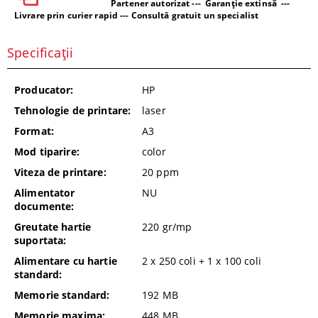
Partener autorizat --- Garanție extinsă ---
Livrare prin curier rapid --- Consultă gratuit un specialist
Specificații
Producator:
HP
Tehnologie de printare:
laser
Format:
A3
Mod tiparire:
color
Viteza de printare:
20
ppm
Alimentator
NU
documente:
Greutate hartie
220
gr/mp
suportata:
Alimentare cu hartie
2 x 250 coli + 1 x 100 coli
standard:
Memorie standard:
192 MB
Memorie maxima:
448 MB