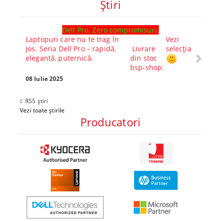
Ştiri
Dell Pro. Zero compromisuri.
Ghid l
Laptopuri care nu te trag în
Vezi
Core™ 
jos. Seria Dell Pro – rapidă,
Livrare
selecția
Alege-
elegantă, puternică.
din stoc
compl
bsp-shop.
Visezi 
tău? Pr
08 Iulie 2025
30 Mai 
RSS știri
Vezi toate știrile
Producatori