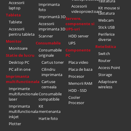
Tastatura
Accesorii
Imprimanta
Accesorii
laptop
Kit mouse si
foto
videoproiectoare
tastatura
Tableta
Imprimantă 3D
Servere,
Webcam
Tablete
Accesorii
componente si
Stick USB
Accesorii
imprimanta 3D
UPS-uri
pentru tableta
Periferice
Scanner
HDD server
diverse
Monitor
Consumabile
UPS
Retelistica
Monitoare
Consumabile
Componente
Switch
Statie de lucru
originale
PC
Router
Desktop PC
Cartus toner
Placa video
Access Point
PC all in one
Cilindru
Placa de baza
imprimanta
Storage
Imprimanta
Procesor
multifunctionala
Cartuse
Adaptoare
Memorii RAM
cerneala
wireless
Imprimante
HDD - SSD
multifunctionale
Consumabile
Cooler
laser
compatibile
Procesor
Imprimanta
Kit
multifunctionala
mentenanta
inkjet
Hartie foto
Plotter