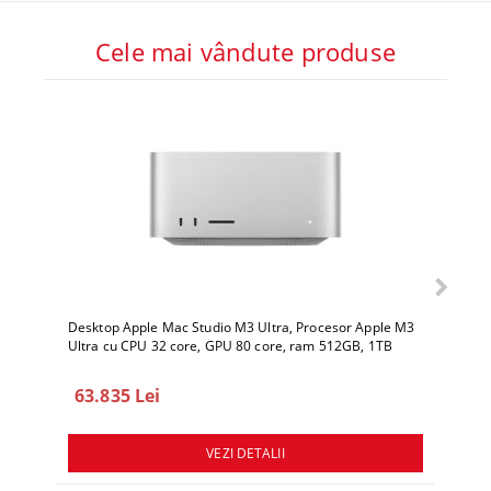
Cele mai vândute produse
Desktop Apple Mac Studio M3 Ultra, Procesor Apple M3
Deskto
Ultra cu CPU 32 core, GPU 80 core, ram 512GB, 1TB
Ultra 
SSD, macOS Sequoia
SSD, 
63.835 Lei
78.
VEZI DETALII