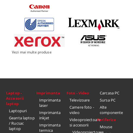
Vezi mai multe produse
Laptop -
Imprimanta
Foto - Video
Carcasa PC
Accesorii
Imprimanta
Televizoare
Sursa PC
laptop
laser
Camere foto -
Alte
Laptopuri
Imprimanta
video
componente
Geanta laptop
inkjet
Videoproiectoare
Periferice
/ Rucsac
Imprimanta
si accesorii
Mouse
laptop
termica
Videoproiectoare