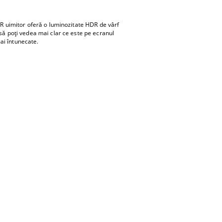
DR uimitor oferă o luminozitate HDR de vârf
 să poți vedea mai clar ce este pe ecranul
mai întunecate.