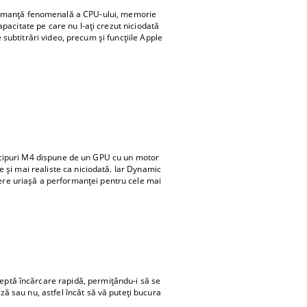
ormanță fenomenală a CPU-ului, memorie
pacitate pe care nu l-ați crezut niciodată
e subtitrări video, precum și funcțiile Apple
de cipuri M4 dispune de un GPU cu un motor
e și mai realiste ca niciodată. Iar Dynamic
ere uriașă a performanței pentru cele mai
ceptă încărcare rapidă, permițându-i să se
ă sau nu, astfel încât să vă puteți bucura