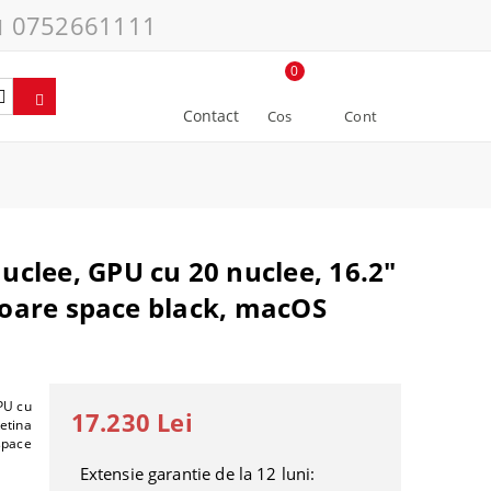
0752661111
0
Contact
Cos
Cont
clee, GPU cu 20 nuclee, 16.2"
uloare space black, macOS
PU cu
17.230 Lei
etina
space
Extensie garantie de la 12 luni: