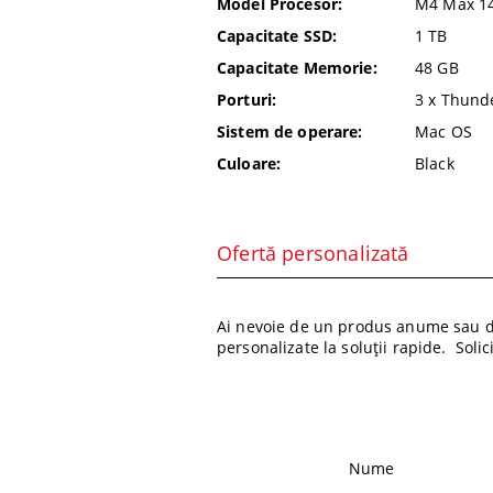
Model Procesor:
M4 Max 14
Capacitate SSD:
1 TB
Capacitate Memorie:
48 GB
Porturi:
3 x Thund
Sistem de operare:
Mac OS
Culoare:
Black
Ofertă personalizată
Ai nevoie de un produs anume sau de
personalizate la soluții rapide. Soli
Nume