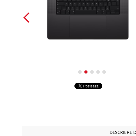
Alte co
Periferice
Retelistica
Supraveghere Video IP
Servere, componente si UPS-uri
Componente PC
DESCRIERE 