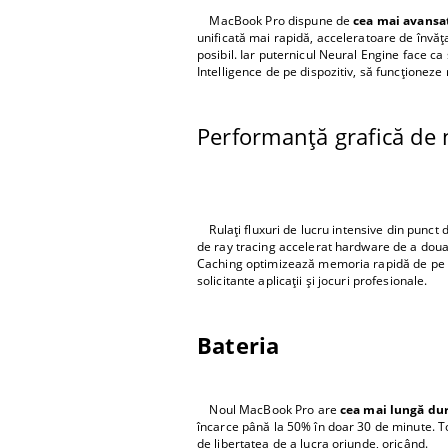
MacBook Pro dispune de
cea mai avansat
unificată mai rapidă, acceleratoare de învăța
posibil. Iar puternicul Neural Engine face ca 
Intelligence de pe dispozitiv, să funcționeze 
Performanță grafică de n
Rulați fluxuri de lucru intensive din punct 
de ray tracing accelerat hardware de a doua 
Caching optimizează memoria rapidă de pe c
solicitante aplicații și jocuri profesionale.
Bateria
Noul MacBook Pro are
cea mai lungă dur
încarce până la 50% în doar 30 de minute. To
de libertatea de a lucra oriunde, oricând.