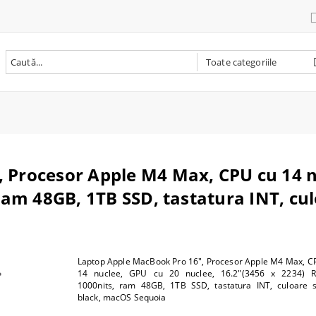
ri
re
 PC
te multifunctionale laser
nta laser
bile originale
are
ver
deo
 Procesor Apple M4 Max, CPU cu 14 nu
aptop / Rucsac laptop
i pentru tableta
n one
nta multifunctionala
ta inkjet
bile compatibile
oto - video
ra
 baza
 ram 48GB, 1TB SSD, tastatura INT, c
i laptop
nta termica
tenanta
iectoare si accesorii
e si tastatura
oint
r
nta foto
oto
m
i RAM
ntă 3D
B
re wireless
SD
Laptop Apple MacBook Pro 16", Procesor Apple M4 Max, C
ii imprimanta 3D
ce diverse
rocesor
14 nuclee, GPU cu 20 nuclee, 16.2"(3456 x 2234) R
 PC
1000nits, ram 48GB, 1TB SSD, tastatura INT, culoare 
black, macOS Sequoia
C