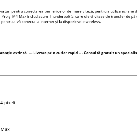
i pentru conectarea perifericelor de mare viteză, pentru a utiliza ecrane de
4 Pro și M4 Max includ acum Thunderbolt 5, care oferă viteze de transfer de p
pentru a vă conecta la internet și la dispozitivele wireless.
ranție extinsă --- Livrare prin curier rapid --- Consultă gratuit un specialis
4 pixeli
 Max