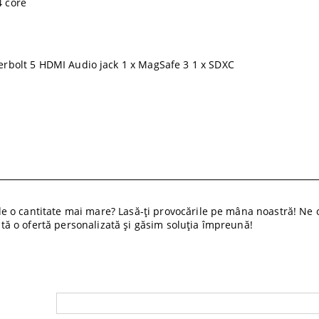
 core
erbolt 5 HDMI Audio jack 1 x MagSafe 3 1 x SDXC
 o cantitate mai mare? Lasă-ți provocările pe mâna noastră! Ne o
cită o ofertă personalizată și găsim soluția împreună!