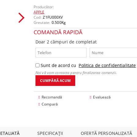
mponente
Producător:
APPLE
Cod:
Z1FU000XV
Greutate:
0.500
Kg
COMANDĂ RAPIDĂ
Doar 2 câmpuri de completat
Sunt de acord cu
Politica de confidentialitate
Noi vă vom contacta pentru finalizarea comenzii.
Recomandă
Evaluează
Compară
DETALIATĂ
SPECIFICAȚII
OFERTĂ PERSONALIZATĂ