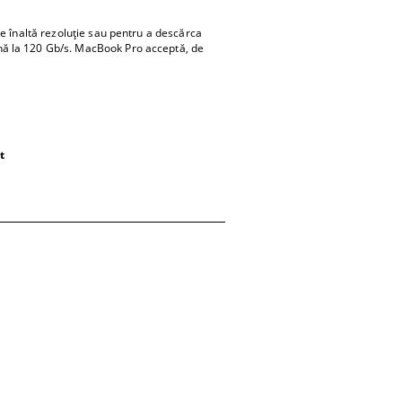
 înaltă rezoluție sau pentru a descărca
ână la 120 Gb/s. MacBook Pro acceptă, de
t