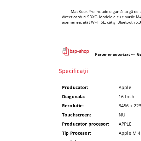
MacBook Pro include o gamă largă de portur
direct carduri SDXC. Modelele cu cipurile M
asemenea, atât Wi-Fi 6E, cât și Bluetooth 5.3 
Partener autorizat --- Ga
Specificații
Producator:
Apple
Diagonala:
16 Inch
Rezolutie:
3456 x 223
Touchscreen:
NU
Producator procesor:
APPLE
Tip Procesor:
Apple M 4