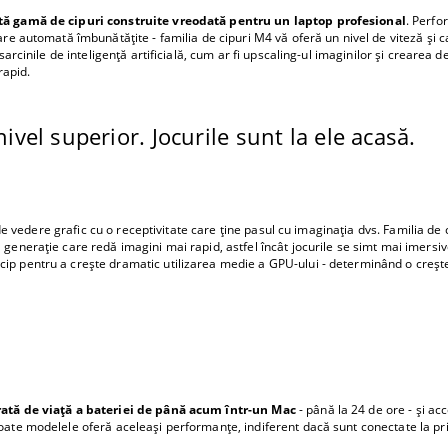
ă gamă de cipuri construite vreodată pentru un laptop profesional
. Perf
re automată îmbunătățite - familia de cipuri M4 vă oferă un nivel de viteză și ca
sarcinile de inteligență artificială, cum ar fi upscaling-ul imaginilor și crearea d
rapid.
ivel superior. Jocurile sunt la ele acasă.
de vedere grafic cu o receptivitate care ține pasul cu imaginația dvs. Familia 
generație care redă imagini mai rapid, astfel încât jocurile se simt mai imersiv
ip pentru a crește dramatic utilizarea medie a GPU-ului - determinând o creșt
ată de viață a bateriei de până acum într-un Mac
- până la 24 de ore - și ac
ate modelele oferă aceleași performanțe, indiferent dacă sunt conectate la priz